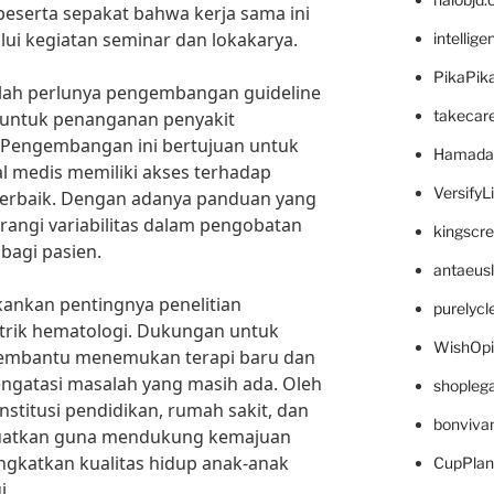
peserta sepakat bahwa kerja sama ini
lui kegiatan seminar dan lokakarya.
intellig
PikaPik
lah perlunya pengembangan guideline
takecar
i untuk penanganan penyakit
. Pengembangan ini bertujuan untuk
Hamada
l medis memiliki akses terhadap
VersifyL
k terbaik. Dengan adanya panduan yang
rangi variabilitas dalam pengobatan
kingscr
 bagi pasien.
antaeus
ankan pentingnya penelitian
purelyc
atrik hematologi. Dukungan untuk
WishOp
n membantu menemukan terapi baru dan
ngatasi masalah yang masih ada. Oleh
shopleg
institusi pendidikan, rumah sakit, dan
bonviva
ikuatkan guna mendukung kemajuan
ngkatkan kualitas hidup anak-anak
CupPlan
i.