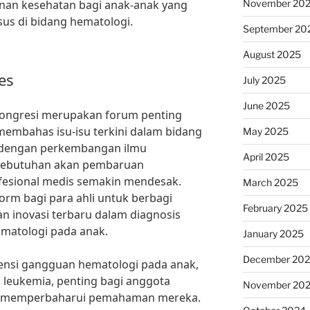
November 20
anan kesehatan bagi anak-anak yang
s di bidang hematologi.
September 20
August 2025
es
July 2025
June 2025
 Kongresi merupakan forum penting
embahas isu-isu terkini dalam bidang
May 2025
ng dengan perkembangan ilmu
April 2025
 kebutuhan akan pembaruan
fesional medis semakin mendesak.
March 2025
orm bagi para ahli untuk berbagi
February 2025
n inovasi terbaru dalam diagnosis
ematologi pada anak.
January 2025
December 20
nsi gangguan hematologi pada anak,
n leukemia, penting bagi anggota
November 20
us memperbaharui pemahaman mereka.