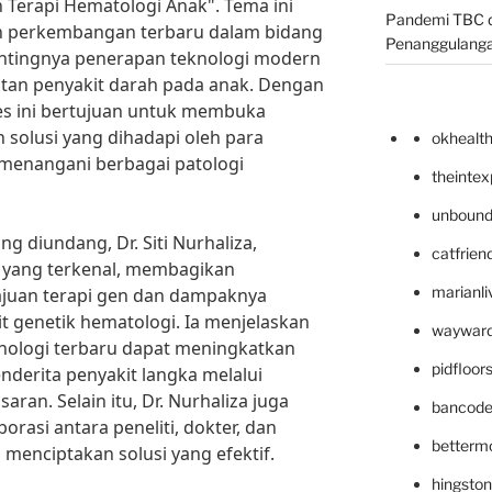
 Terapi Hematologi Anak". Tema ini
Pandemi TBC d
n perkembangan terbaru dalam bidang
Penanggulang
entingnya penerapan teknologi modern
tan penyakit darah pada anak. Dengan
es ini bertujuan untuk membuka
 solusi yang dihadapi oleh para
okhealt
 menangani berbagai patologi
theinte
unbound
g diundang, Dr. Siti Nurhaliza,
catfrien
k yang terkenal, membagikan
marianli
juan terapi gen dan dampaknya
 genetik hematologi. Ia menjelaskan
wayward
knologi terbaru dapat meningkatkan
pidfloo
derita penyakit langka melalui
aran. Selain itu, Dr. Nurhaliza juga
bancode
rasi antara peneliti, dokter, dan
betterm
enciptakan solusi yang efektif.
hingsto