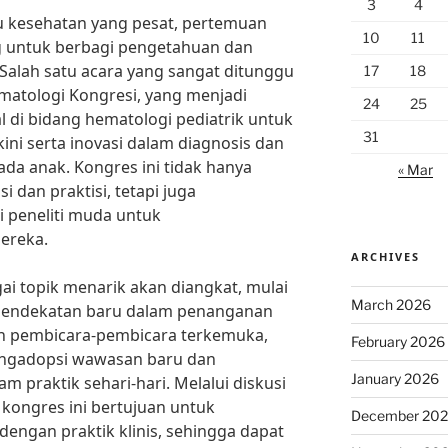
3
4
 kesehatan yang pesat, pertemuan
10
11
ng untuk berbagi pengetahuan dan
 Salah satu acara yang sangat ditunggu
17
18
ematologi Kongresi, yang menjadi
24
25
l di bidang hematologi pediatrik untuk
31
ini serta inovasi dalam diagnosis dan
da anak. Kongres ini tidak hanya
« Mar
dan praktisi, tetapi juga
 peneliti muda untuk
ereka.
ARCHIVES
gai topik menarik akan diangkat, mulai
March 2026
 pendekatan baru dalam penanganan
n pembicara-pembicara terkemuka,
February 2026
engadopsi wawasan baru dan
January 2026
 praktik sehari-hari. Melalui diskusi
 kongres ini bertujuan untuk
December 20
dengan praktik klinis, sehingga dapat