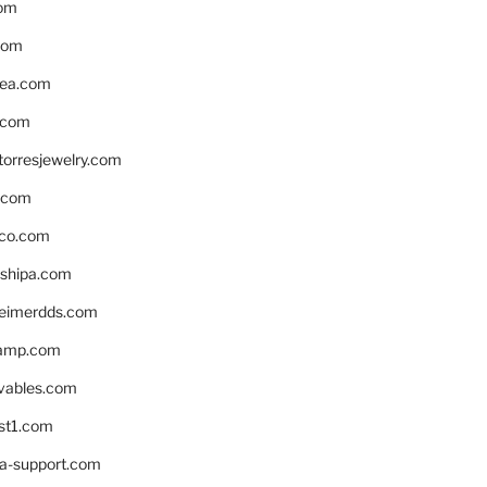
om
com
ea.com
.com
torresjewelry.com
s.com
ico.com
shipa.com
eimerdds.com
camp.com
ivables.com
st1.com
la-support.com