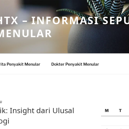
TX – INFORMASI SEP
 MENULAR
ita Penyakit Menular
Dokter Penyakit Menular
U
ik: Insight dari Ulusal
M
T
ogi