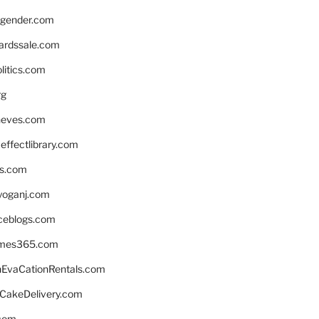
gender.com
ardssale.com
litics.com
rg
neves.com
ffectlibrary.com
ns.com
yoganj.com
rceblogs.com
ames365.com
EvaCationRentals.com
rCakeDelivery.com
.com