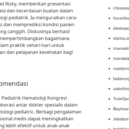
ad Rizky, memberikan presentasi
choosea
ata dan kecerdasan buatan dalam
ogi pediatrik. Ia menguraikan cara-
hoverbo
si dan memprediksi kondisi pasien
alaskapo
ng canggih. Diskusinya berhasil
k mempertimbangkan bagaimana
stsmp.o
lam praktik sehari-hari untuk
manoel
an dan pelayanan kesehatan bagi
mandelae
roselyn
balance
komendasi
salesfo
l Pediatrik Hematoloji Kongresi
TrainG
orasi antar dokter spesialis dalam
Baytown
ologi pediatric. Berbagi pengalaman
sional medis dapat meningkatkan
Jabalpu
g lebih efektif untuk anak-anak
halobjd