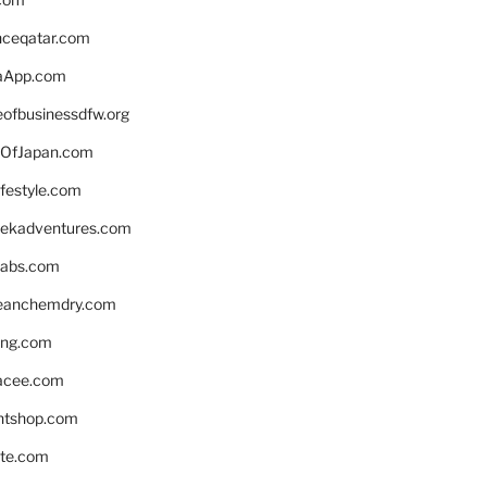
enceqatar.com
aApp.com
eofbusinessdfw.org
OfJapan.com
ifestyle.com
eekadventures.com
labs.com
leanchemdry.com
ing.com
acee.com
ntshop.com
te.com