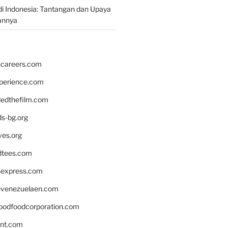
i Indonesia: Tantangan dan Upaya
annya
hcareers.com
xperience.com
edthefilm.com
ds-bg.org
ves.org
tees.com
rsexpress.com
venezuelaen.com
oodfoodcorporation.com
nnt.com