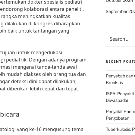
October 2024
ertemukan dokter spesialis pediatri
endorong kolaborasi antara peneliti,
September 20
m rangka meningkatkan kualitas
ng dilakukan di kongres diharapkan
ih baik untuk tantangan yang
Search
for:
bertujuan untuk mengedukasi
gi pediatrik. Dengan adanya program
RECENT POST
ormasi mengenai tanda-tanda awal
bih mudah diakses oleh orang tua dan
Penyebab dan 
agar deteksi dini dapat dilakukan,
Bronkitis
at diberikan lebih cepat dan tepat.
ISPA: Penyakit
Diwaspadai
Penyakit Pneum
bicara
Pengobatan
matologi yang ke-16 mengusung tema
Tuberkulosis: 