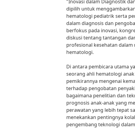
"Inovasi dalam Diagnostik dan
dipilih untuk menggambarka
hematologi pediatrik serta p
dalam diagnosis dan pengoba
berfokus pada inovasi, kongr
diskusi tentang tantangan dan
profesional kesehatan dalam
hematologi.
Di antara pembicara utama yan
seorang ahli hematologi ana
pemikirannya mengenai kema
terhadap pengobatan penyakit
bagaimana penelitian dan te
prognosis anak-anak yang men
perawatan yang lebih tepat sas
menekankan pentingnya kolabo
pengembang teknologi dalam m