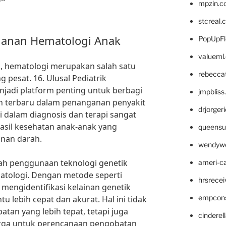
mpzin.c
stcreal.
ganan Hematologi Anak
PopUpFl
valueml
, hematologi merupakan salah satu
rebecca
pesat. 16. Ulusal Pediatrik
jadi platform penting untuk berbagi
jmpblis
 terbaru dalam penanganan penyakit
drjorger
i dalam diagnosis dan terapi sangat
asil kesehatan anak-anak yang
queensu
inan darah.
wendyw
alah penggunaan teknologi genetik
ameri-
atologi. Dengan metode seperti
hrsrece
mengidentifikasi kelainan genetik
empcon
u lebih cepat dan akurat. Hal ini tidak
an yang lebih tepat, tetapi juga
cinderel
rga untuk perencanaan pengobatan