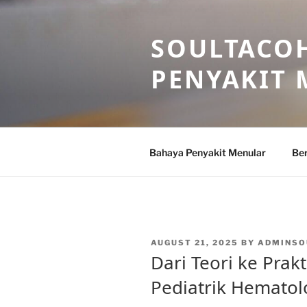
Skip
to
SOULTACOH
content
PENYAKIT
Bahaya Penyakit Menular
Ber
POSTED
AUGUST 21, 2025
BY
ADMINSO
ON
Dari Teori ke Prakt
Pediatrik Hematol