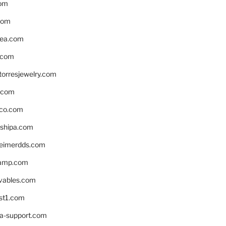
om
com
ea.com
.com
torresjewelry.com
s.com
ico.com
shipa.com
eimerdds.com
camp.com
ivables.com
st1.com
la-support.com