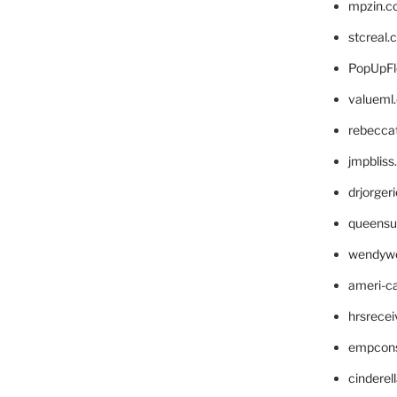
mpzin.c
stcreal.
PopUpFl
valueml
rebecca
jmpblis
drjorger
queensu
wendyw
ameri-
hrsrece
empcon
cinderel