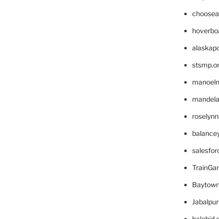
choosea
hoverbo
alaskapo
stsmp.o
manoel
mandelae
roselyn
balance
salesfo
TrainG
Baytown
Jabalpu
halobjd