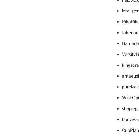
intellig
PikaPik
takecar
Hamada
VersifyL
kingscr
antaeus
purelyc
WishOp
shopleg
bonviva
CupPlan