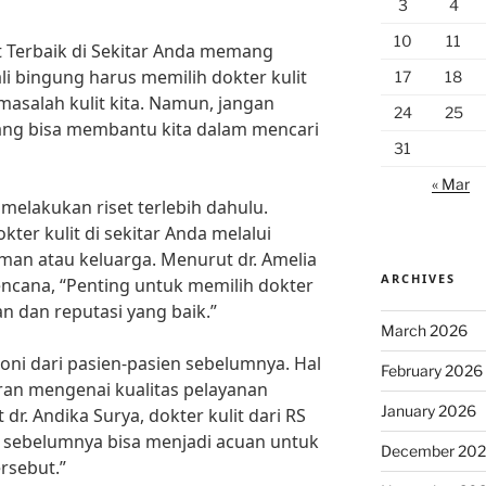
3
4
10
11
 Terbaik di Sekitar Anda memang
ali bingung harus memilih dokter kulit
17
18
asalah kulit kita. Namun, jangan
24
25
yang bisa membantu kita dalam mencari
31
« Mar
melakukan riset terlebih dahulu.
ter kulit di sekitar Anda melalui
teman atau keluarga. Menurut dr. Amelia
ARCHIVES
 Kencana, “Penting untuk memilih dokter
n dan reputasi yang baik.”
March 2026
oni dari pasien-pasien sebelumnya. Hal
February 2026
an mengenai kualitas pelayanan
January 2026
 dr. Andika Surya, dokter kulit dari RS
en sebelumnya bisa menjadi acuan untuk
December 20
ersebut.”