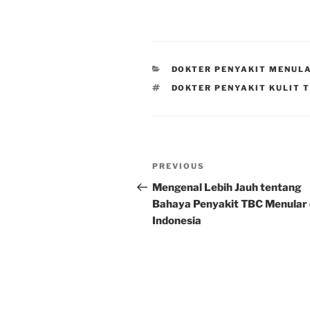
CATEGORIES
DOKTER PENYAKIT MENUL
TAGS
DOKTER PENYAKIT KULIT 
Post
Previous
PREVIOUS
navigation
Post
Mengenal Lebih Jauh tentang
Bahaya Penyakit TBC Menular 
Indonesia