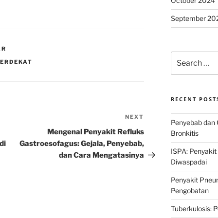
October 2024
September 20
AR
Search
TERDEKAT
for:
RECENT POST
NEXT
Next
Penyebab dan 
Post
Mengenal Penyakit Refluks
Bronkitis
di
Gastroesofagus: Gejala, Penyebab,
ISPA: Penyakit
dan Cara Mengatasinya
Diwaspadai
Penyakit Pneum
Pengobatan
Tuberkulosis: 