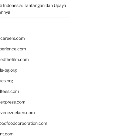
i Indonesia: Tantangan dan Upaya
annya
hcareers.com
xperience.com
edthefilm.com
ds-bg.org
ves.org
tees.com
rsexpress.com
venezuelaen.com
oodfoodcorporation.com
nnt.com