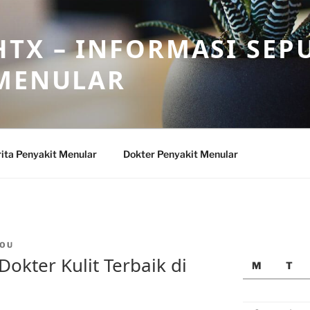
TX – INFORMASI SEP
 MENULAR
ita Penyakit Menular
Dokter Penyakit Menular
OU
kter Kulit Terbaik di
M
T