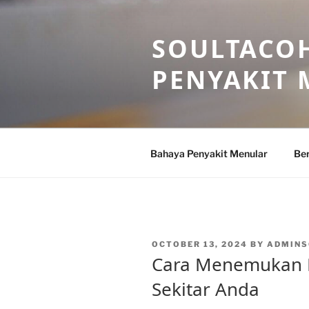
Skip
to
SOULTACOH
content
PENYAKIT
Bahaya Penyakit Menular
Ber
POSTED
OCTOBER 13, 2024
BY
ADMINS
ON
Cara Menemukan Do
Sekitar Anda