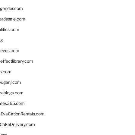
gender.com
ardssale.com
litics.com
rg
neves.com
ffectlibrary.com
ns.com
yoganj.com
rceblogs.com
ames365.com
EvaCationRentals.com
rCakeDelivery.com
.com