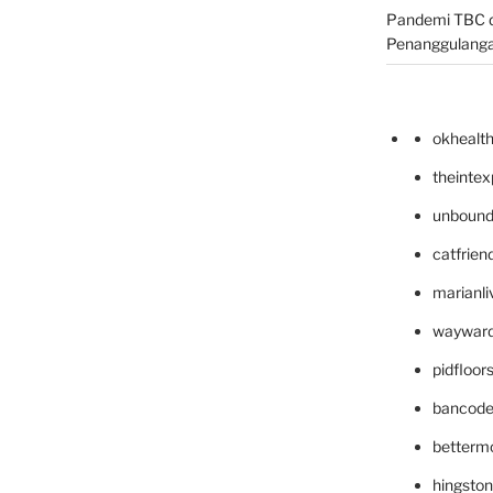
Pandemi TBC d
Penanggulang
okhealt
theinte
unbound
catfrien
marianli
wayward
pidfloo
bancode
betterm
hingsto