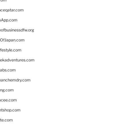
enceqatar.com
aApp.com
eofbusinessdfw.org
OfJapan.com
ifestyle.com
eekadventures.com
labs.com
leanchemdry.com
ing.com
acee.com
ntshop.com
te.com