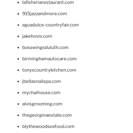
lafisheriarestaurant.com
915jazzandmore.com
aguadulce-countryfair.com
jakehovis.com
bosswingsduluth.com
birminghamautocare.com
tonyscountrykitchen.com
jbellasnailspa.com
mychaihouse.com
alvisgrooming.com
thegeorginaestate.com
blythewoodseafood.com