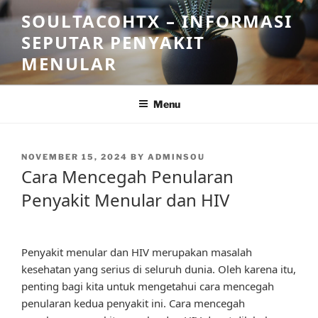
Skip
SOULTACOHTX – INFORMASI
to
SEPUTAR PENYAKIT
content
MENULAR
Menu
POSTED
NOVEMBER 15, 2024
BY
ADMINSOU
ON
Cara Mencegah Penularan
Penyakit Menular dan HIV
Penyakit menular dan HIV merupakan masalah
kesehatan yang serius di seluruh dunia. Oleh karena itu,
penting bagi kita untuk mengetahui cara mencegah
penularan kedua penyakit ini. Cara mencegah