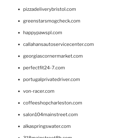
pizzadeliverybristol.com
greenstarsmogcheck.com
happypawspl.com
callahansautoservicecenter.com
georgiascornermarket.com
perfectfit24-7.com
portugalprivatedriver.com
von-racer.com
coffeeshopcharleston.com
salon104mainstreet.com
alkaspringswater.com
318mainstreet8h.com