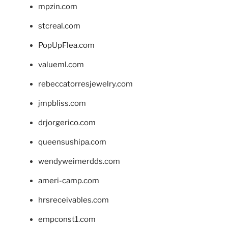
mpzin.com
stcreal.com
PopUpFlea.com
valueml.com
rebeccatorresjewelry.com
jmpbliss.com
drjorgerico.com
queensushipa.com
wendyweimerdds.com
ameri-camp.com
hrsreceivables.com
empconst1.com