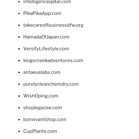
intelligenceqatar.com
PikaPikaApp.com
takecareofbusinessdfw.org
HamadaOfJapan.com
VersifyLifestyle.com
kingscreekadventures.com
antaeuslabs.com
purelycleanchemdry.com
WishOping.com
shoplegacee.com
bonvivantshop.com
CupPlante.com