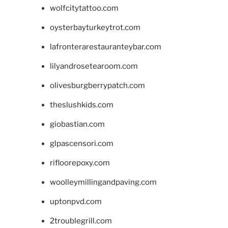
wolfcitytattoo.com
oysterbayturkeytrot.com
lafronterarestauranteybar.com
lilyandrosetearoom.com
olivesburgberrypatch.com
theslushkids.com
giobastian.com
glpascensori.com
rifloorepoxy.com
woolleymillingandpaving.com
uptonpvd.com
2troublegrill.com