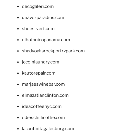
decogaleri.com
unavozparadios.com
shoes-vert.com
elbotanicopanama.com
shadyoaksrockportrvpark.com
jccoinlaundry.com
kautorepair.com
marjaeswinebar.com
elmazatlanclinton.com
ideacoffeenyc.com
odieschillicothe.com
lacantinitagalesburg.com