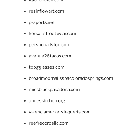
gabriovoice.com
resinflowart.com
p-sports.net
korsairstreetwear.com
petshopallston.com
avenue26tacos.com
topgglasses.com
broadmoornailsspacoloradosprings.com
missblackpasadena.com
anneskitchen.org
valenciamarketytaqueria.com
reefrecordsllc.com