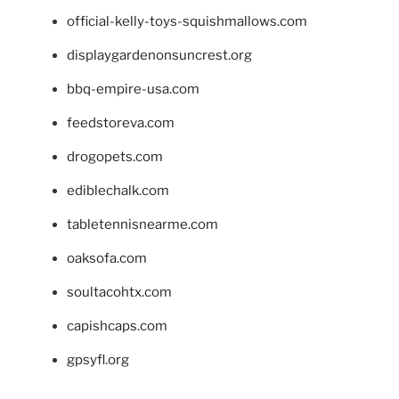
official-kelly-toys-squishmallows.com
displaygardenonsuncrest.org
bbq-empire-usa.com
feedstoreva.com
drogopets.com
ediblechalk.com
tabletennisnearme.com
oaksofa.com
soultacohtx.com
capishcaps.com
gpsyfl.org