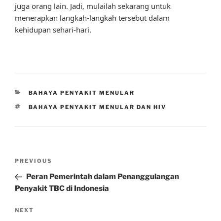
juga orang lain. Jadi, mulailah sekarang untuk
menerapkan langkah-langkah tersebut dalam
kehidupan sehari-hari.
CATEGORIES
BAHAYA PENYAKIT MENULAR
TAGS
BAHAYA PENYAKIT MENULAR DAN HIV
Post
Previous
PREVIOUS
navigation
Post
Peran Pemerintah dalam Penanggulangan
Penyakit TBC di Indonesia
Next
NEXT