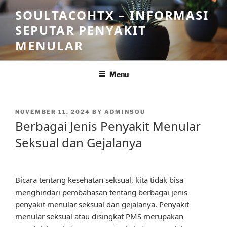
Skip
SOULTACOHTX – INFORMASI
to
SEPUTAR PENYAKIT
content
MENULAR
Menu
POSTED
NOVEMBER 11, 2024
BY
ADMINSOU
ON
Berbagai Jenis Penyakit Menular
Seksual dan Gejalanya
Bicara tentang kesehatan seksual, kita tidak bisa
menghindari pembahasan tentang berbagai jenis
penyakit menular seksual dan gejalanya. Penyakit
menular seksual atau disingkat PMS merupakan