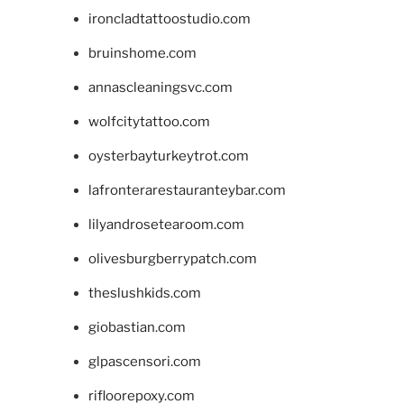
ironcladtattoostudio.com
bruinshome.com
annascleaningsvc.com
wolfcitytattoo.com
oysterbayturkeytrot.com
lafronterarestauranteybar.com
lilyandrosetearoom.com
olivesburgberrypatch.com
theslushkids.com
giobastian.com
glpascensori.com
rifloorepoxy.com