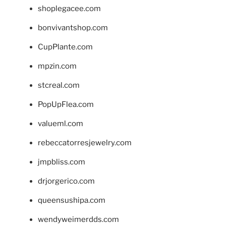
shoplegacee.com
bonvivantshop.com
CupPlante.com
mpzin.com
stcreal.com
PopUpFlea.com
valueml.com
rebeccatorresjewelry.com
jmpbliss.com
drjorgerico.com
queensushipa.com
wendyweimerdds.com