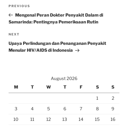
Post
Previous
PREVIOUS
navigation
Post
Mengenal Peran Dokter Penyakit Dalam di
Samarinda: Pentingnya Pemeriksaan Rutin
Next
NEXT
Post
Upaya Perlindungan dan Penanganan Penyakit
Menular HIV/AIDS di Indonesia
August 2026
M
T
W
T
F
S
S
1
2
3
4
5
6
7
8
9
10
11
12
13
14
15
16