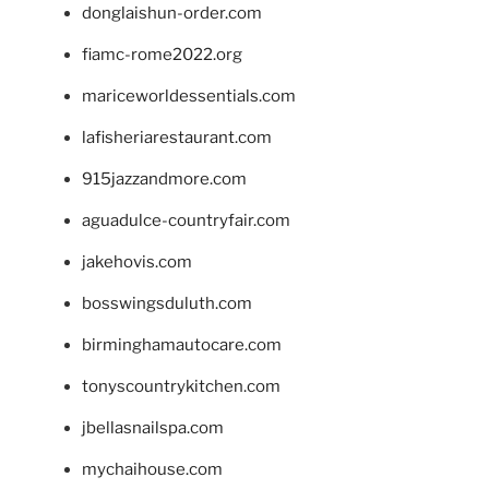
donglaishun-order.com
fiamc-rome2022.org
mariceworldessentials.com
lafisheriarestaurant.com
915jazzandmore.com
aguadulce-countryfair.com
jakehovis.com
bosswingsduluth.com
birminghamautocare.com
tonyscountrykitchen.com
jbellasnailspa.com
mychaihouse.com