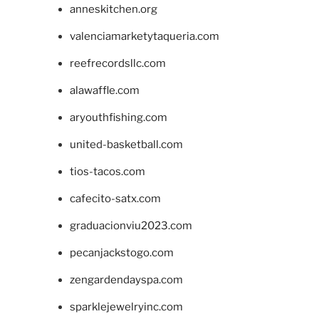
anneskitchen.org
valenciamarketytaqueria.com
reefrecordsllc.com
alawaffle.com
aryouthfishing.com
united-basketball.com
tios-tacos.com
cafecito-satx.com
graduacionviu2023.com
pecanjackstogo.com
zengardendayspa.com
sparklejewelryinc.com