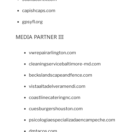
capishcaps.com
gpsyfl.org
MEDIA PARTNER III
vwrepairarlington.com
cleaningservicebaltimore-md.com
beckslandscapeandfence.com
vistaaltadelveramendi.com
coastlinecateringnc.com
cuesburgershouston.com
psicologiaespecializadaencampeche.com
dmtacos.com