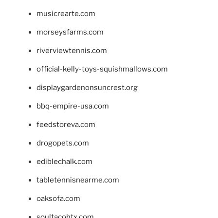
musicrearte.com
morseysfarms.com
riverviewtennis.com
official-kelly-toys-squishmallows.com
displaygardenonsuncrest.org
bbq-empire-usa.com
feedstoreva.com
drogopets.com
ediblechalk.com
tabletennisnearme.com
oaksofa.com
soultacohtx.com