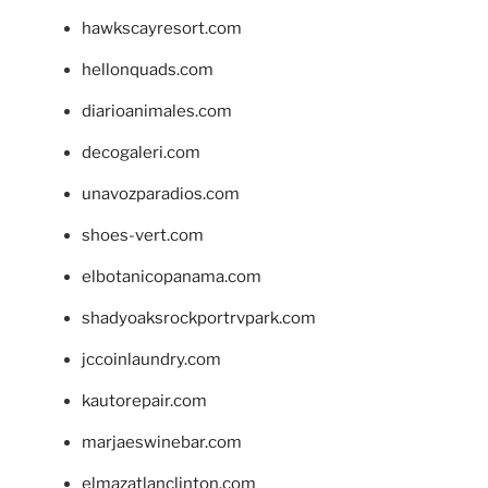
hawkscayresort.com
hellonquads.com
diarioanimales.com
decogaleri.com
unavozparadios.com
shoes-vert.com
elbotanicopanama.com
shadyoaksrockportrvpark.com
jccoinlaundry.com
kautorepair.com
marjaeswinebar.com
elmazatlanclinton.com