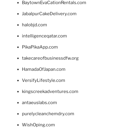
BaytownEvaCationRentals.com
JabalpurCakeDelivery.com
halobjd.com
intelligenceqatar.com
PikaPikaApp.com
takecareofbusinessdfw.org
HamadaOfJapan.com
VersifyLifestyle.com
kingscreekadventures.com
antaeuslabs.com
purelycleanchemdry.com
WishOping.com