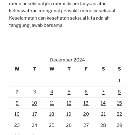
menular seksual jika memiliki pertanyaan atau
kekhawatiran mengenai penyakit menular seksual.
Keselamatan dan kesehatan seksual kita adalah
tanggung jawab bersama.
December 2024
M
T
W
T
F
S
S
1
2
3
4
5
6
7
8
9
10
11
12
13
14
15
16
17
18
19
20
21
22
23
24
25
26
27
28
29