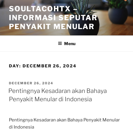
Skip
SOULTACOHTX –
to
INFORMASI SEPUTAR
content
PENYAKIT MENULAR
Menu
DAY:
DECEMBER 26, 2024
POSTED
DECEMBER 26, 2024
ON
Pentingnya Kesadaran akan Bahaya
Penyakit Menular di Indonesia
Pentingnya Kesadaran akan Bahaya Penyakit Menular
di Indonesia