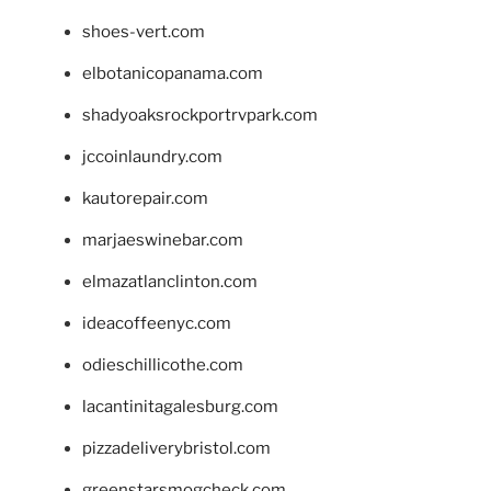
shoes-vert.com
elbotanicopanama.com
shadyoaksrockportrvpark.com
jccoinlaundry.com
kautorepair.com
marjaeswinebar.com
elmazatlanclinton.com
ideacoffeenyc.com
odieschillicothe.com
lacantinitagalesburg.com
pizzadeliverybristol.com
greenstarsmogcheck.com