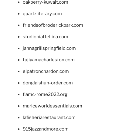
oakberry-kuwait.com
quartzliterary.com
friendsofbroderickpark.com
studiopiattellina.com
jannagrillspringfield.com
fujiyamacharleston.com
elpatronchardon.com
donglaishun-order.com
fiamc-rome2022.org
mariceworldessentials.com
lafisheriarestaurant.com
915jazzandmore.com