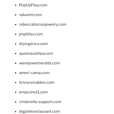
PopUpFlea.com
valueml.com
rebeccatorresjewelry.com
jmpbliss.com
drjorgerico.com
queensushipa.com
wendyweimerdds.com
ameri-camp.com
hrsreceivables.com
empconst1.com
cinderella-support.com
bigpinkrestaurant.com