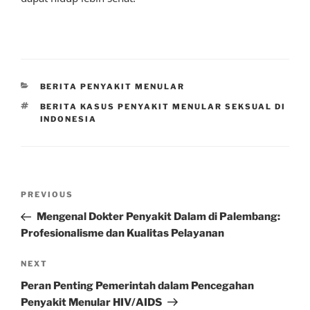
CATEGORIES
BERITA PENYAKIT MENULAR
TAGS
BERITA KASUS PENYAKIT MENULAR SEKSUAL DI
INDONESIA
Post
Previous
PREVIOUS
navigation
Post
Mengenal Dokter Penyakit Dalam di Palembang:
Profesionalisme dan Kualitas Pelayanan
Next
NEXT
Post
Peran Penting Pemerintah dalam Pencegahan
Penyakit Menular HIV/AIDS