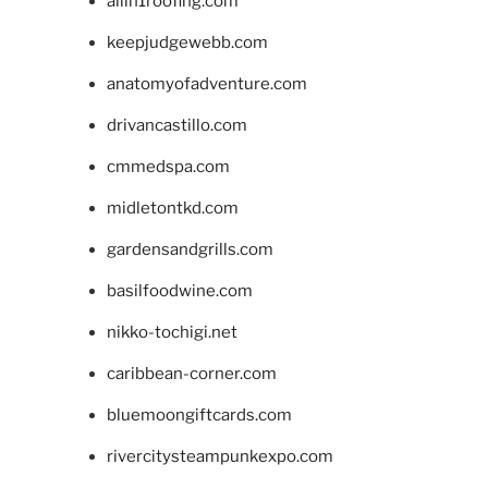
allin1roofing.com
keepjudgewebb.com
anatomyofadventure.com
drivancastillo.com
cmmedspa.com
midletontkd.com
gardensandgrills.com
basilfoodwine.com
nikko-tochigi.net
caribbean-corner.com
bluemoongiftcards.com
rivercitysteampunkexpo.com