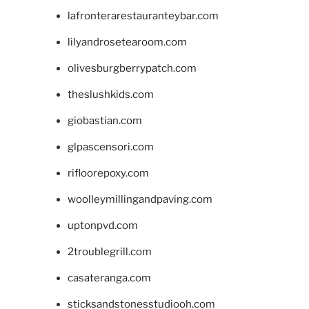
lafronterarestauranteybar.com
lilyandrosetearoom.com
olivesburgberrypatch.com
theslushkids.com
giobastian.com
glpascensori.com
rifloorepoxy.com
woolleymillingandpaving.com
uptonpvd.com
2troublegrill.com
casateranga.com
sticksandstonesstudiooh.com