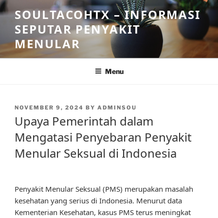
Skip
SOULTACOHTX – INFORMASI
to
SEPUTAR PENYAKIT
content
MENULAR
Menu
POSTED
NOVEMBER 9, 2024
BY
ADMINSOU
ON
Upaya Pemerintah dalam
Mengatasi Penyebaran Penyakit
Menular Seksual di Indonesia
Penyakit Menular Seksual (PMS) merupakan masalah
kesehatan yang serius di Indonesia. Menurut data
Kementerian Kesehatan, kasus PMS terus meningkat