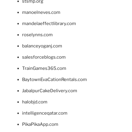
stsmp.org
manoelneves.com
mandelaeffectlibrary.com
roselynns.com
balanceyoganj.com
salesforceblogs.com
TrainGames365.com
BaytownEvaCationRentals.com
JabalpurCakeDelivery.com
halobjd.com
intelligenceqatar.com
PikaPikaApp.com