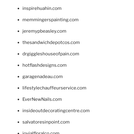
inspirehuahin.com
memmingerspainting.com
jeremypbeasley.com
thesandwichdepotcos.com
drgiggleshouseofpain.com
hotflashdesigns.com
garagenadeau.com
lifestylechauffeurservice.com
EverNewNails.com
insideoutdecoratingcentre.com
salvatoresinpoint.com
jovialfloralco.com