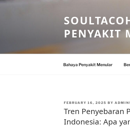
Skip
to
SOULTACOH
content
PENYAKIT
Bahaya Penyakit Menular
Ber
POSTED
FEBRUARY 16, 2025
BY
ADMIN
ON
Tren Penyebaran P
Indonesia: Apa ya