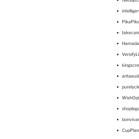
intellig
PikaPik
takecar
Hamada
VersifyL
kingscr
antaeus
purelyc
WishOp
shopleg
bonviva
CupPlan