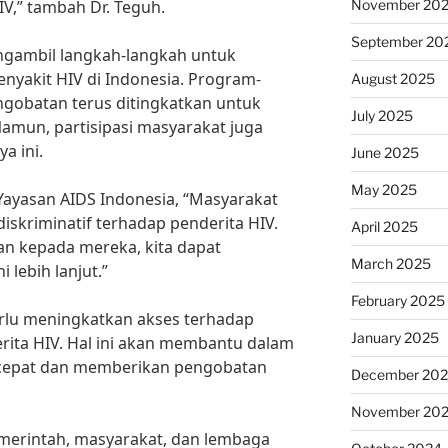
November 20
V,” tambah Dr. Teguh.
September 20
engambil langkah-langkah untuk
nyakit HIV di Indonesia. Program-
August 2025
obatan terus ditingkatkan untuk
July 2025
amun, partisipasi masyarakat juga
a ini.
June 2025
May 2025
 Yayasan AIDS Indonesia, “Masyarakat
diskriminatif terhadap penderita HIV.
April 2025
 kepada mereka, kita dapat
March 2025
 lebih lanjut.”
February 2025
perlu meningkatkan akses terhadap
January 2025
rita HIV. Hal ini akan membantu dalam
 cepat dan memberikan pengobatan
December 20
November 20
merintah, masyarakat, dan lembaga