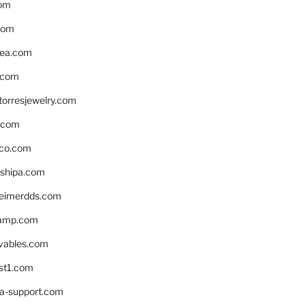
om
com
ea.com
.com
torresjewelry.com
s.com
ico.com
shipa.com
eimerdds.com
camp.com
ivables.com
st1.com
la-support.com