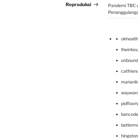
Reproduksi
Pandemi TBC d
Penanggulang
okhealt
theinte
unbound
catfrien
marianli
wayward
pidfloo
bancode
betterm
hingsto