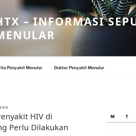
TX – INFORMASI SEP
 MENULAR
ita Penyakit Menular
Dokter Penyakit Menular
SOU
enyakit HIV di
M
T
ng Perlu Dilakukan