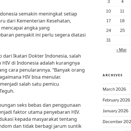
3
4
10
11
ndonesia semakin meningkat setiap
ru dari Kementerian Kesehatan,
17
18
a mencapai angka yang
24
25
aran penyakit ini perlu segera diatasi
31
« Mar
dari Ikatan Dokter Indonesia, salah
 HIV di Indonesia adalah kurangnya
ng cara penularannya. “Banyak orang
ARCHIVES
agaimana HIV bisa menular.
menjadi salah satu pemicu
March 2026
 Teguh.
February 2026
hubungan seks bebas dan penggunaan
January 2026
njadi faktor utama penyebaran HIV.
edukasi kepada masyarakat tentang
December 20
dom dan tidak berbagi jarum suntik