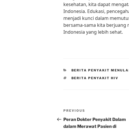
kesehatan, kita dapat mengat
Indonesia. Edukasi, pencegah
menjadi kunci dalam memutus 
bersama-sama kita berjuang
Indonesia yang lebih sehat.
CATEGORIES
BERITA PENYAKIT MENUL
TAGS
BERITA PENYAKIT HIV
Post
Previous
PREVIOUS
navigation
Post
Peran Dokter Penyakit Dalam
dalam Merawat Pasien di