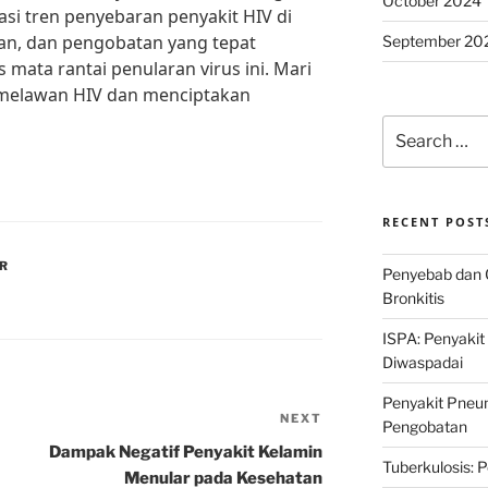
October 2024
asi tren penyebaran penyakit HIV di
an, dan pengobatan yang tepat
September 20
mata rantai penularan virus ini. Mari
 melawan HIV dan menciptakan
Search
for:
RECENT POST
AR
Penyebab dan 
Bronkitis
ISPA: Penyakit
Diwaspadai
Penyakit Pneum
NEXT
Next
Pengobatan
Post
Dampak Negatif Penyakit Kelamin
Tuberkulosis: 
Menular pada Kesehatan