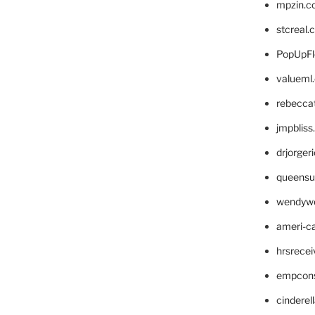
mpzin.c
stcreal.
PopUpFl
valueml
rebecca
jmpblis
drjorger
queensu
wendyw
ameri-
hrsrece
empcon
cinderel