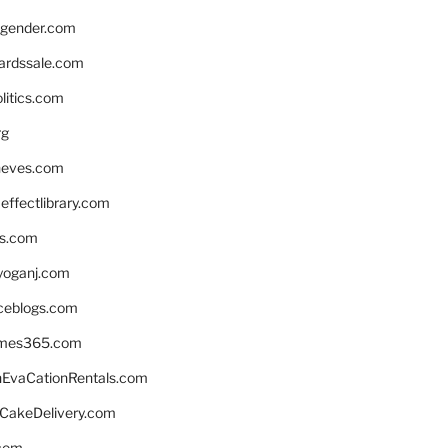
gender.com
ardssale.com
litics.com
rg
neves.com
ffectlibrary.com
ns.com
yoganj.com
rceblogs.com
ames365.com
EvaCationRentals.com
rCakeDelivery.com
.com