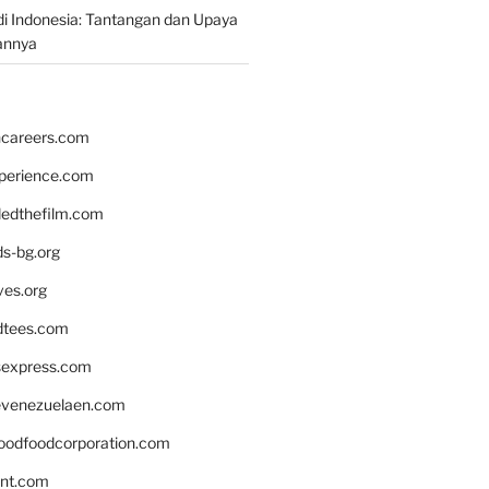
i Indonesia: Tantangan dan Upaya
annya
hcareers.com
xperience.com
edthefilm.com
ds-bg.org
ves.org
tees.com
rsexpress.com
venezuelaen.com
oodfoodcorporation.com
nnt.com