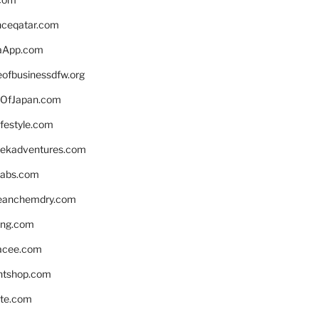
enceqatar.com
aApp.com
eofbusinessdfw.org
OfJapan.com
ifestyle.com
eekadventures.com
labs.com
leanchemdry.com
ing.com
acee.com
ntshop.com
te.com