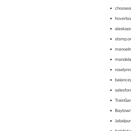
choosea
hoverbo
alaskapo
stsmp.o
manoel
mandelae
roselyn
balance
salesfo
TrainG
Baytown
Jabalpu
halobjd