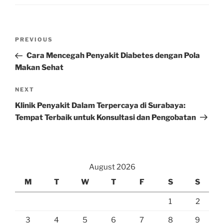
Post
Previous
PREVIOUS
navigation
Post
Cara Mencegah Penyakit Diabetes dengan Pola
Makan Sehat
Next
NEXT
Post
Klinik Penyakit Dalam Terpercaya di Surabaya:
Tempat Terbaik untuk Konsultasi dan Pengobatan
August 2026
M
T
W
T
F
S
S
1
2
3
4
5
6
7
8
9