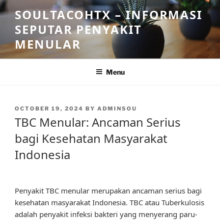
Skip
SOULTACOHTX – INFORMASI
to
SEPUTAR PENYAKIT
content
MENULAR
Menu
POSTED
OCTOBER 19, 2024
BY
ADMINSOU
ON
TBC Menular: Ancaman Serius
bagi Kesehatan Masyarakat
Indonesia
Penyakit TBC menular merupakan ancaman serius bagi
kesehatan masyarakat Indonesia. TBC atau Tuberkulosis
adalah penyakit infeksi bakteri yang menyerang paru-