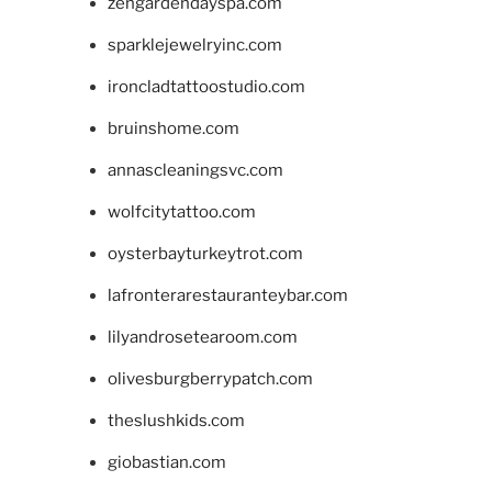
zengardendayspa.com
sparklejewelryinc.com
ironcladtattoostudio.com
bruinshome.com
annascleaningsvc.com
wolfcitytattoo.com
oysterbayturkeytrot.com
lafronterarestauranteybar.com
lilyandrosetearoom.com
olivesburgberrypatch.com
theslushkids.com
giobastian.com