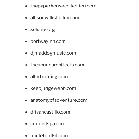
thepaperhousecollection.com
allisonwillisholley.com
solslite.org
portwayinn.com
djmaddogmusic.com
thesoundarchitects.com
allin1roofing.com
keepjudgewebb.com
anatomyofadventure.com
drivancastillo.com
cmmedspa.com
midletontkd.com