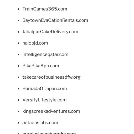
TrainGames365.com
BaytownEvaCationRentals.com
JabalpurCakeDelivery.com
halobjd.com
intelligenceqatar.com
PikaPikaApp.com
takecareofbusinessdfw.org
HamadaOfJapan.com
VersifyLifestyle.com
kingscreekadventures.com
antaeuslabs.com
purelycleanchemdry.com