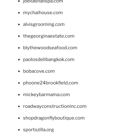
jbellasnailspa.com
mychaihouse.com
alvisgrooming.com
thegeorginaestate.com
blythewoodseafood.com
paolosdelibangkok.com
bobacove.com
phoone24brookfield.com
mickeybarmama.com
roadwayconstructioninc.com
shopdragonflyboutique.com
sportszilla.org