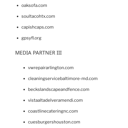
oaksofa.com
soultacohtx.com
capishcaps.com
gpsyfl.org
MEDIA PARTNER III
vwrepairarlington.com
cleaningservicebaltimore-md.com
beckslandscapeandfence.com
vistaaltadelveramendi.com
coastlinecateringnc.com
cuesburgershouston.com