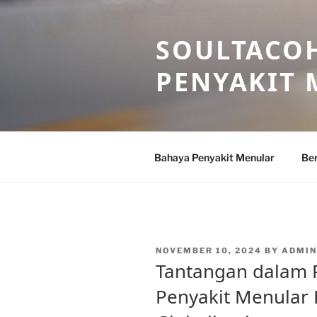
Skip
to
SOULTACOH
content
PENYAKIT
Bahaya Penyakit Menular
Ber
POSTED
NOVEMBER 10, 2024
BY
ADMI
ON
Tantangan dalam
Penyakit Menular 