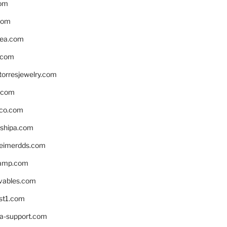
om
com
ea.com
.com
torresjewelry.com
s.com
ico.com
shipa.com
eimerdds.com
camp.com
ivables.com
st1.com
la-support.com