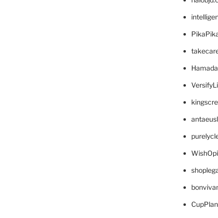
intellig
PikaPik
takecar
Hamada
VersifyL
kingscr
antaeus
purelyc
WishOp
shopleg
bonviva
CupPlan