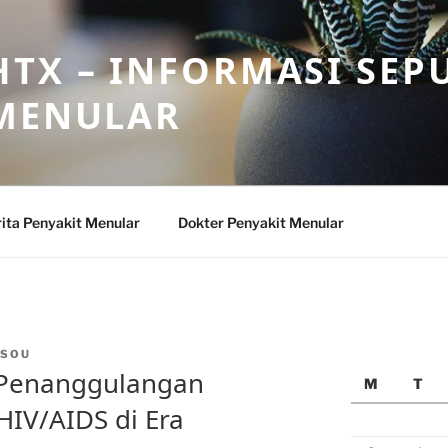
TX – INFORMASI SEP
 MENULAR
ita Penyakit Menular
Dokter Penyakit Menular
NSOU
 Penanggulangan
M
T
HIV/AIDS di Era