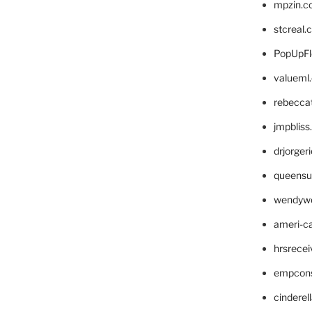
mpzin.c
stcreal.
PopUpFl
valueml
rebecca
jmpblis
drjorger
queensu
wendyw
ameri-
hrsrece
empcon
cinderel