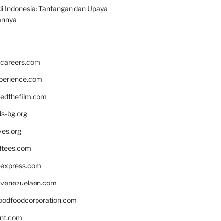
i Indonesia: Tantangan dan Upaya
annya
hcareers.com
xperience.com
edthefilm.com
ds-bg.org
ves.org
tees.com
rsexpress.com
venezuelaen.com
oodfoodcorporation.com
nnt.com