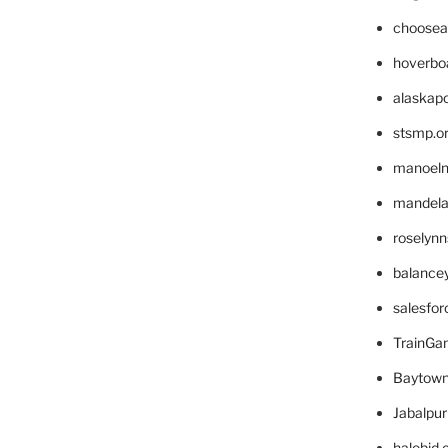
choosea
hoverbo
alaskapo
stsmp.o
manoel
mandelae
roselyn
balance
salesfo
TrainG
Baytown
Jabalpu
halobjd