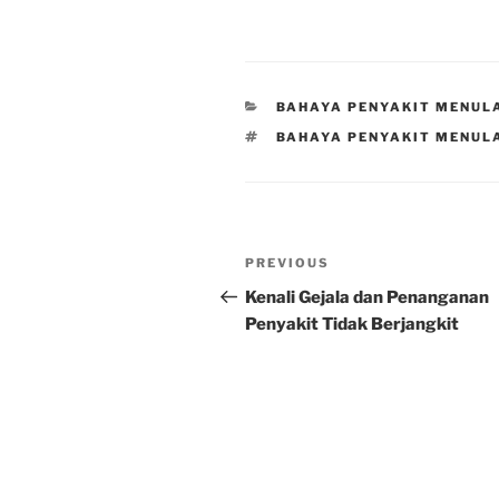
CATEGORIES
BAHAYA PENYAKIT MENUL
TAGS
BAHAYA PENYAKIT MENULA
Post
Previous
PREVIOUS
navigation
Post
Kenali Gejala dan Penanganan
Penyakit Tidak Berjangkit