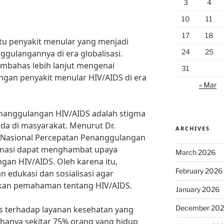
3
4
10
11
17
18
tu penyakit menular yang menjadi
24
25
gulangannya di era globalisasi.
membahas lebih lanjut mengenai
31
gan penyakit menular HIV/AIDS di era
« Mar
nanggulangan HIV/AIDS adalah stigma
ada di masyarakat. Menurut Dr.
ARCHIVES
m Nasional Percepatan Penanggulangan
minasi dapat menghambat upaya
March 2026
an HIV/AIDS. Oleh karena itu,
February 2026
 edukasi dan sosialisasi agar
kan pemahaman tentang HIV/AIDS.
January 2026
December 20
s terhadap layanan kesehatan yang
hanya sekitar 75% orang yang hidup