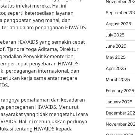
November 20
atus infeksi mereka. Hal ini
or, seperti ketersediaan layanan
September 20
ya pengobatan yang mahal, dan
August 2025
 terlatih dalam penanganan HIV/AIDS.
July 2025
yebaran HIV/AIDS yang semakin cepat
June 2025
rof. Tjandra Yoga Aditama, Direktur
gendalian Penyakit Kementerian
May 2025
h mempercepat penyebaran HIV/AIDS
April 2025
k, perdagangan internasional, dan
diperlukan kerja sama antar negara
March 2025
IDS.
February 2025
kurangnya pemahaman dan kesadaran
January 2025
ya pencegahan HIV/AIDS. Menurut
December 20
asyarakat yang tidak mengetahui cara
V/AIDS. Hal ini menunjukkan perlunya
November 20
edukasi tentang HIV/AIDS kepada