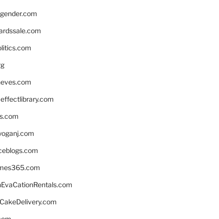
gender.com
ardssale.com
litics.com
rg
neves.com
ffectlibrary.com
ns.com
yoganj.com
rceblogs.com
ames365.com
EvaCationRentals.com
rCakeDelivery.com
.com