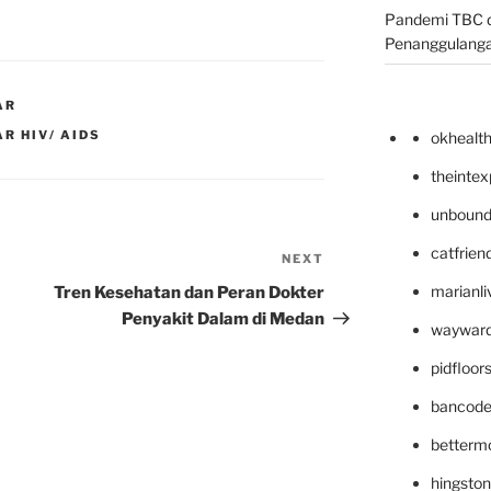
Pandemi TBC d
Penanggulang
AR
R HIV/ AIDS
okhealt
theinte
unbound
catfrien
NEXT
Next
Post
marianli
Tren Kesehatan dan Peran Dokter
Penyakit Dalam di Medan
wayward
pidfloo
bancode
betterm
hingsto