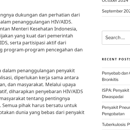
October 2024
September 20
angnya dukungan dan perhatian dari
dalam penanggulangan HIV/AIDS.
ntan Menteri Kesehatan Indonesia,
Search
jakan yang kuat dari pemerintah
for:
, serta partisipasi aktif dari
g program-program pencegahan dan
RECENT POST
 dalam penanggulangan penyakit
Penyebab dan 
lisasi, diperlukan kerja sama antara
Bronkitis
an, dan masyarakat. Melalui upaya
ISPA: Penyakit
ratif, diharapkan penyebaran HIV/AIDS
Diwaspadai
 masyarakat tentang pentingnya
 Semua pihak harus bersatu untuk
Penyakit Pneum
takan dunia yang bebas dari penyakit
Pengobatan
Tuberkulosis: 