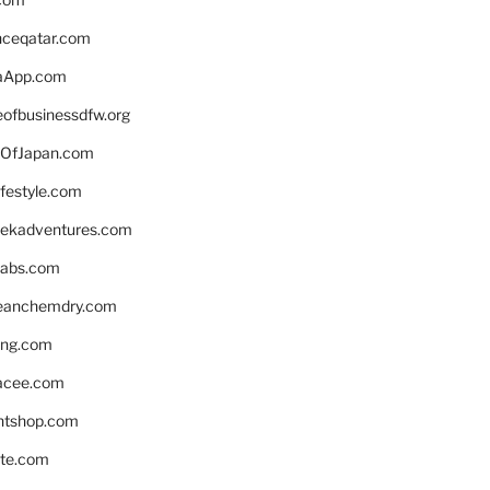
enceqatar.com
aApp.com
eofbusinessdfw.org
OfJapan.com
ifestyle.com
eekadventures.com
labs.com
leanchemdry.com
ing.com
acee.com
ntshop.com
te.com