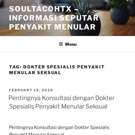
Skip
SOULTACOHTX –
to
INFORMASI SEPUTAR
content
PENYAKIT MENULAR
Menu
TAG:
DOKTER SPESIALIS PENYAKIT
MENULAR SEKSUAL
POSTED
FEBRUARY 18, 2025
ON
Pentingnya Konsultasi dengan Dokter
Spesialis Penyakit Menular Seksual
Pentingnya Konsultasi dengan Dokter Spesialis
Penyakit Menular Seksual