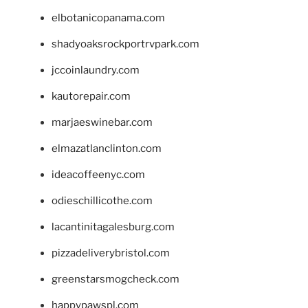
elbotanicopanama.com
shadyoaksrockportrvpark.com
jccoinlaundry.com
kautorepair.com
marjaeswinebar.com
elmazatlanclinton.com
ideacoffeenyc.com
odieschillicothe.com
lacantinitagalesburg.com
pizzadeliverybristol.com
greenstarsmogcheck.com
happypawspl.com