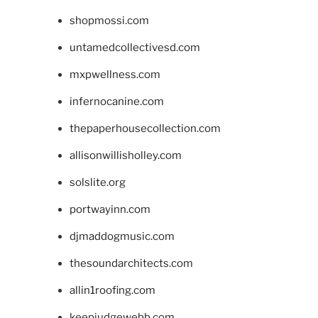
shopmossi.com
untamedcollectivesd.com
mxpwellness.com
infernocanine.com
thepaperhousecollection.com
allisonwillisholley.com
solslite.org
portwayinn.com
djmaddogmusic.com
thesoundarchitects.com
allin1roofing.com
keepjudgewebb.com