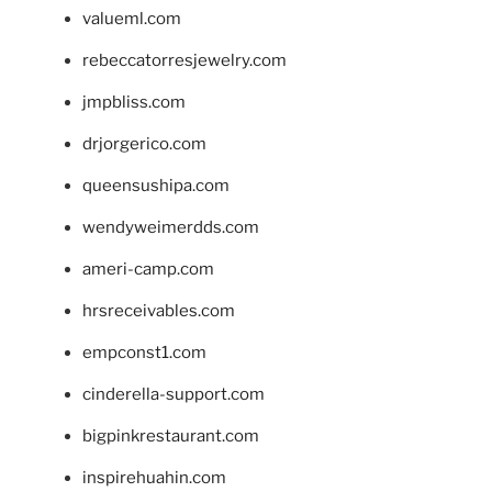
valueml.com
rebeccatorresjewelry.com
jmpbliss.com
drjorgerico.com
queensushipa.com
wendyweimerdds.com
ameri-camp.com
hrsreceivables.com
empconst1.com
cinderella-support.com
bigpinkrestaurant.com
inspirehuahin.com