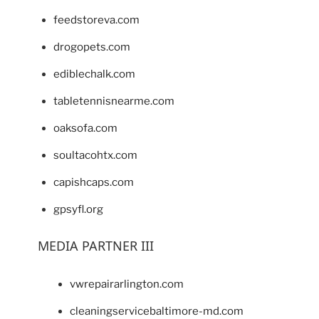
feedstoreva.com
drogopets.com
ediblechalk.com
tabletennisnearme.com
oaksofa.com
soultacohtx.com
capishcaps.com
gpsyfl.org
MEDIA PARTNER III
vwrepairarlington.com
cleaningservicebaltimore-md.com