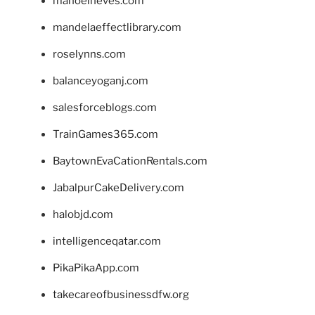
manoelneves.com
mandelaeffectlibrary.com
roselynns.com
balanceyoganj.com
salesforceblogs.com
TrainGames365.com
BaytownEvaCationRentals.com
JabalpurCakeDelivery.com
halobjd.com
intelligenceqatar.com
PikaPikaApp.com
takecareofbusinessdfw.org