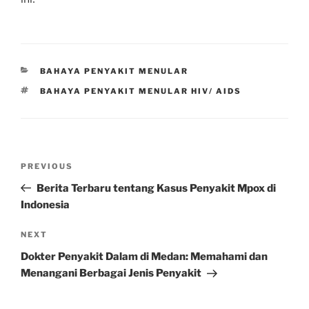
CATEGORIES
BAHAYA PENYAKIT MENULAR
TAGS
BAHAYA PENYAKIT MENULAR HIV/ AIDS
Post
Previous
PREVIOUS
navigation
Post
Berita Terbaru tentang Kasus Penyakit Mpox di
Indonesia
Next
NEXT
Post
Dokter Penyakit Dalam di Medan: Memahami dan
Menangani Berbagai Jenis Penyakit