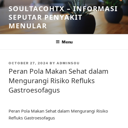
Skip
SOULTACOHTX – INFORMASI
to
SEPUTAR PENYAKIT
content
MENULAR
Menu
POSTED
OCTOBER 27, 2024
BY
ADMINSOU
ON
Peran Pola Makan Sehat dalam
Mengurangi Risiko Refluks
Gastroesofagus
Peran Pola Makan Sehat dalam Mengurangi Risiko
Refluks Gastroesofagus