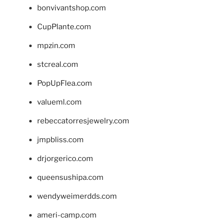
bonvivantshop.com
CupPlante.com
mpzin.com
stcreal.com
PopUpFlea.com
valueml.com
rebeccatorresjewelry.com
jmpbliss.com
drjorgerico.com
queensushipa.com
wendyweimerdds.com
ameri-camp.com