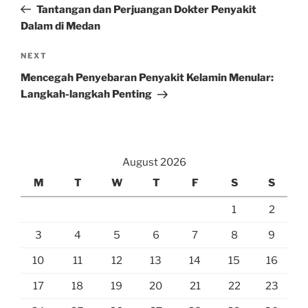
Post
Tantangan dan Perjuangan Dokter Penyakit
Dalam di Medan
Next
NEXT
Post
Mencegah Penyebaran Penyakit Kelamin Menular:
Langkah-langkah Penting
August 2026
M
T
W
T
F
S
S
1
2
3
4
5
6
7
8
9
10
11
12
13
14
15
16
17
18
19
20
21
22
23