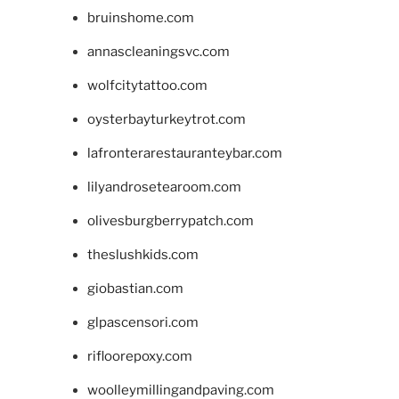
bruinshome.com
annascleaningsvc.com
wolfcitytattoo.com
oysterbayturkeytrot.com
lafronterarestauranteybar.com
lilyandrosetearoom.com
olivesburgberrypatch.com
theslushkids.com
giobastian.com
glpascensori.com
rifloorepoxy.com
woolleymillingandpaving.com