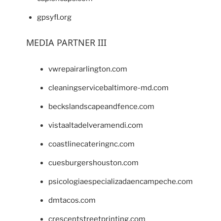
gpsyfl.org
MEDIA PARTNER III
vwrepairarlington.com
cleaningservicebaltimore-md.com
beckslandscapeandfence.com
vistaaltadelveramendi.com
coastlinecateringnc.com
cuesburgershouston.com
psicologiaespecializadaencampeche.com
dmtacos.com
crescentstreetprinting.com