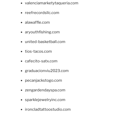
valenciamarketytaqueria.com
reefrecordsllc.com
alawaffle.com
aryouthfishing.com
united-basketball.com
tios-tacos.com
cafecito-satx.com
graduacionviu2023.com
pecanjackstogo.com
zengardendayspa.com
sparklejewelryinc.com
ironcladtattoostudio.com