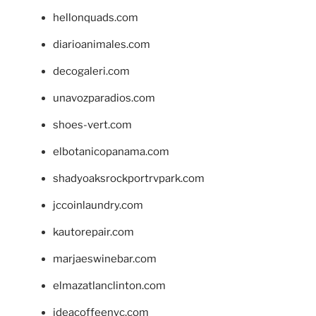
hellonquads.com
diarioanimales.com
decogaleri.com
unavozparadios.com
shoes-vert.com
elbotanicopanama.com
shadyoaksrockportrvpark.com
jccoinlaundry.com
kautorepair.com
marjaeswinebar.com
elmazatlanclinton.com
ideacoffeenyc.com