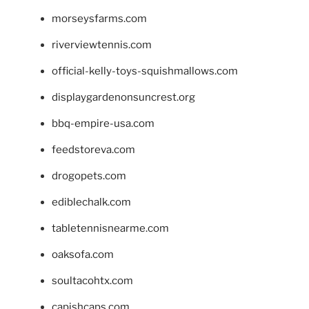
morseysfarms.com
riverviewtennis.com
official-kelly-toys-squishmallows.com
displaygardenonsuncrest.org
bbq-empire-usa.com
feedstoreva.com
drogopets.com
ediblechalk.com
tabletennisnearme.com
oaksofa.com
soultacohtx.com
capishcaps.com