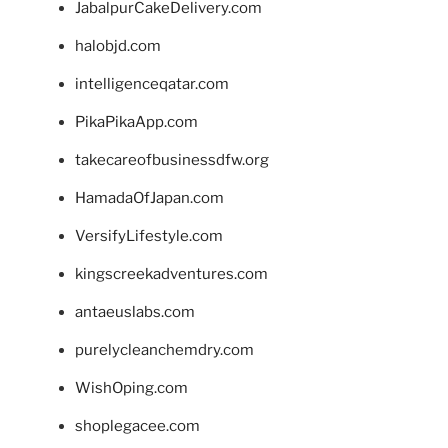
JabalpurCakeDelivery.com
halobjd.com
intelligenceqatar.com
PikaPikaApp.com
takecareofbusinessdfw.org
HamadaOfJapan.com
VersifyLifestyle.com
kingscreekadventures.com
antaeuslabs.com
purelycleanchemdry.com
WishOping.com
shoplegacee.com