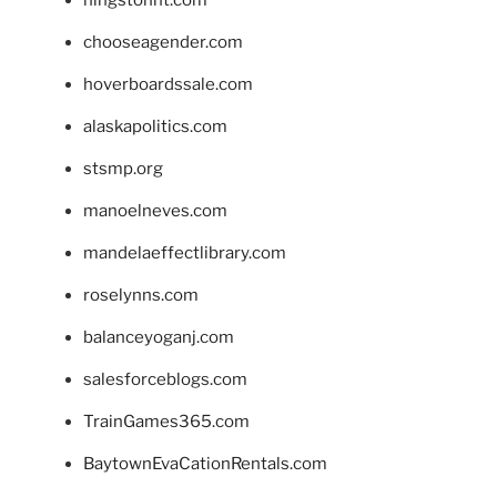
hingstonnt.com
chooseagender.com
hoverboardssale.com
alaskapolitics.com
stsmp.org
manoelneves.com
mandelaeffectlibrary.com
roselynns.com
balanceyoganj.com
salesforceblogs.com
TrainGames365.com
BaytownEvaCationRentals.com