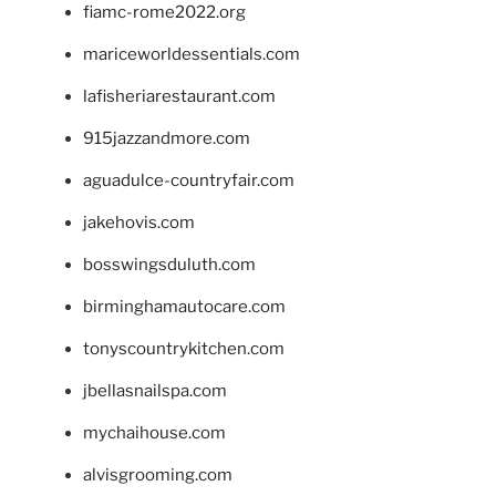
fiamc-rome2022.org
mariceworldessentials.com
lafisheriarestaurant.com
915jazzandmore.com
aguadulce-countryfair.com
jakehovis.com
bosswingsduluth.com
birminghamautocare.com
tonyscountrykitchen.com
jbellasnailspa.com
mychaihouse.com
alvisgrooming.com