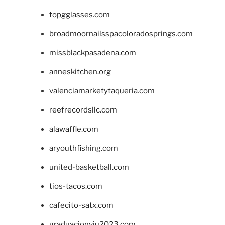
topgglasses.com
broadmoornailsspacoloradosprings.com
missblackpasadena.com
anneskitchen.org
valenciamarketytaqueria.com
reefrecordsllc.com
alawaffle.com
aryouthfishing.com
united-basketball.com
tios-tacos.com
cafecito-satx.com
graduacionviu2023.com