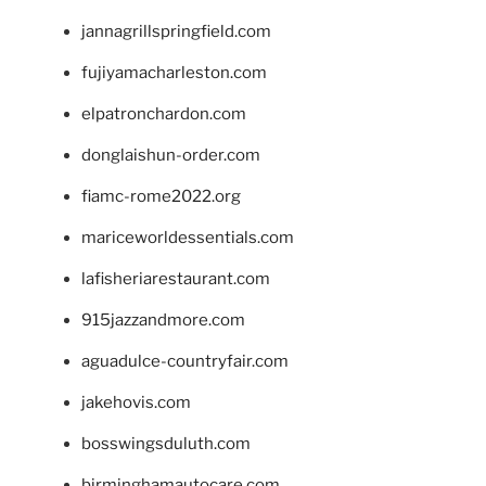
jannagrillspringfield.com
fujiyamacharleston.com
elpatronchardon.com
donglaishun-order.com
fiamc-rome2022.org
mariceworldessentials.com
lafisheriarestaurant.com
915jazzandmore.com
aguadulce-countryfair.com
jakehovis.com
bosswingsduluth.com
birminghamautocare.com