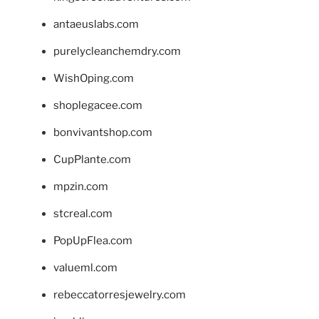
antaeuslabs.com
purelycleanchemdry.com
WishOping.com
shoplegacee.com
bonvivantshop.com
CupPlante.com
mpzin.com
stcreal.com
PopUpFlea.com
valueml.com
rebeccatorresjewelry.com