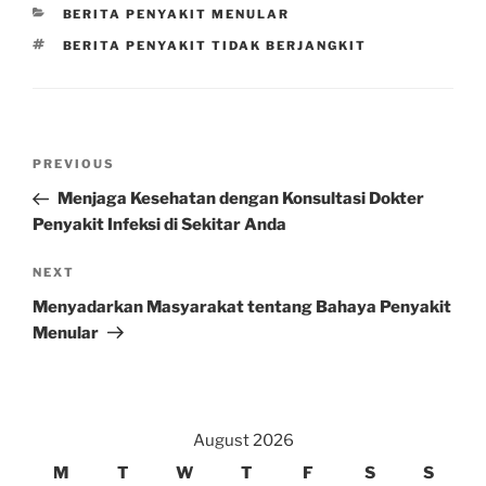
CATEGORIES
BERITA PENYAKIT MENULAR
TAGS
BERITA PENYAKIT TIDAK BERJANGKIT
Post
Previous
PREVIOUS
navigation
Post
Menjaga Kesehatan dengan Konsultasi Dokter
Penyakit Infeksi di Sekitar Anda
Next
NEXT
Post
Menyadarkan Masyarakat tentang Bahaya Penyakit
Menular
August 2026
M
T
W
T
F
S
S