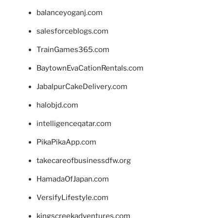
balanceyoganj.com
salesforceblogs.com
TrainGames365.com
BaytownEvaCationRentals.com
JabalpurCakeDelivery.com
halobjd.com
intelligenceqatar.com
PikaPikaApp.com
takecareofbusinessdfw.org
HamadaOfJapan.com
VersifyLifestyle.com
kingscreekadventures.com