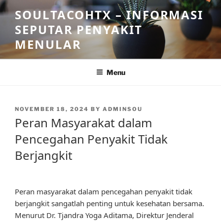
Skip
SOULTACOHTX – INFORMASI
to
SEPUTAR PENYAKIT
content
MENULAR
Menu
POSTED
NOVEMBER 18, 2024
BY
ADMINSOU
ON
Peran Masyarakat dalam
Pencegahan Penyakit Tidak
Berjangkit
Peran masyarakat dalam pencegahan penyakit tidak
berjangkit sangatlah penting untuk kesehatan bersama.
Menurut Dr. Tjandra Yoga Aditama, Direktur Jenderal