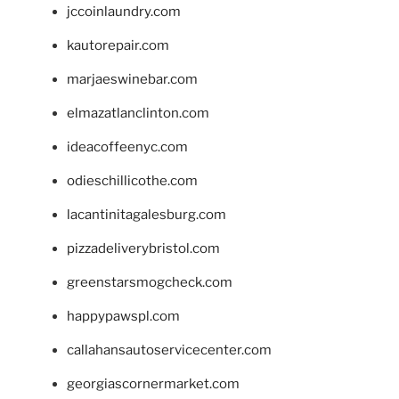
jccoinlaundry.com
kautorepair.com
marjaeswinebar.com
elmazatlanclinton.com
ideacoffeenyc.com
odieschillicothe.com
lacantinitagalesburg.com
pizzadeliverybristol.com
greenstarsmogcheck.com
happypawspl.com
callahansautoservicecenter.com
georgiascornermarket.com