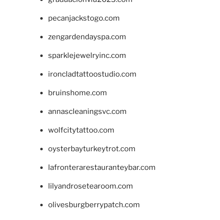
pecanjackstogo.com
zengardendayspa.com
sparklejewelryinc.com
ironcladtattoostudio.com
bruinshome.com
annascleaningsvc.com
wolfcitytattoo.com
oysterbayturkeytrot.com
lafronterarestauranteybar.com
lilyandrosetearoom.com
olivesburgberrypatch.com