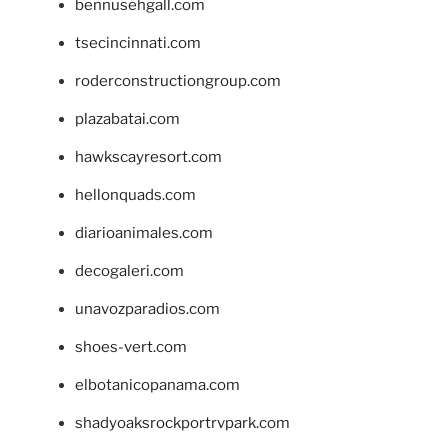
bennusehgall.com
tsecincinnati.com
roderconstructiongroup.com
plazabatai.com
hawkscayresort.com
hellonquads.com
diarioanimales.com
decogaleri.com
unavozparadios.com
shoes-vert.com
elbotanicopanama.com
shadyoaksrockportrvpark.com