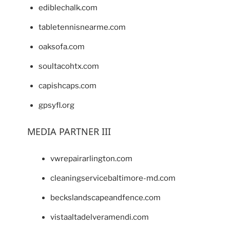
ediblechalk.com
tabletennisnearme.com
oaksofa.com
soultacohtx.com
capishcaps.com
gpsyfl.org
MEDIA PARTNER III
vwrepairarlington.com
cleaningservicebaltimore-md.com
beckslandscapeandfence.com
vistaaltadelveramendi.com