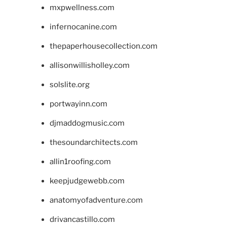
mxpwellness.com
infernocanine.com
thepaperhousecollection.com
allisonwillisholley.com
solslite.org
portwayinn.com
djmaddogmusic.com
thesoundarchitects.com
allin1roofing.com
keepjudgewebb.com
anatomyofadventure.com
drivancastillo.com