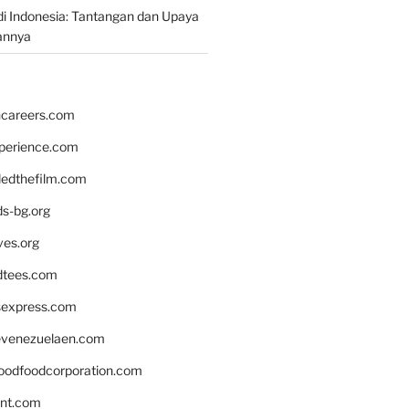
i Indonesia: Tantangan dan Upaya
annya
hcareers.com
xperience.com
edthefilm.com
ds-bg.org
ves.org
tees.com
rsexpress.com
venezuelaen.com
oodfoodcorporation.com
nnt.com