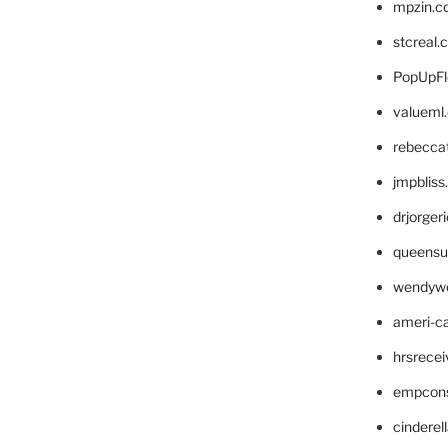
mpzin.c
stcreal.
PopUpFl
valueml
rebecca
jmpblis
drjorger
queensu
wendyw
ameri-
hrsrece
empcon
cinderel