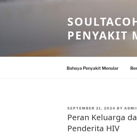
Skip
to
SOULTACOH
content
PENYAKIT
Bahaya Penyakit Menular
Ber
POSTED
SEPTEMBER 21, 2024
BY
ADMI
ON
Peran Keluarga 
Penderita HIV