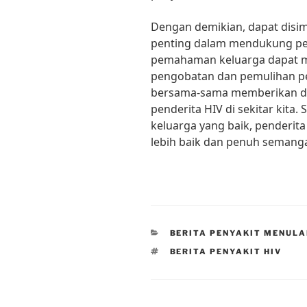
Dengan demikian, dapat disi
penting dalam mendukung pe
pemahaman keluarga dapat me
pengobatan dan pemulihan pen
bersama-sama memberikan du
penderita HIV di sekitar kit
keluarga yang baik, penderit
lebih baik dan penuh semanga
CATEGORIES
BERITA PENYAKIT MENUL
TAGS
BERITA PENYAKIT HIV