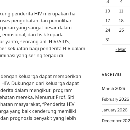
3
4
10
11
kung penderita HIV merupakan hal
roses pengobatan dan pemulihan
17
18
ki peran yang sangat besar dalam
24
25
emosional, dan fisik kepada
31
priyanto, seorang ahli HIV/AIDS,
ber kekuatan bagi penderita HIV dalam
« Mar
inasi yang sering terjadi di
ARCHIVES
 dengan keluarga dapat memberikan
a HIV. Dukungan dari keluarga dapat
March 2026
derita dalam mengikuti program
hatan mereka. Menurut Prof. Siti
February 2026
hatan masyarakat, “Penderita HIV
January 2026
arga yang baik cenderung memiliki
k dan prognosis penyakit yang lebih
December 20