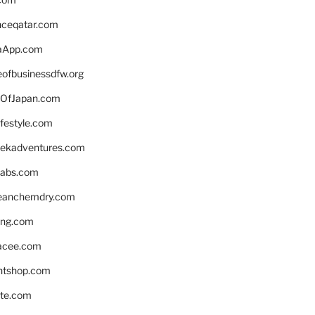
enceqatar.com
aApp.com
eofbusinessdfw.org
OfJapan.com
ifestyle.com
eekadventures.com
labs.com
leanchemdry.com
ing.com
acee.com
ntshop.com
te.com