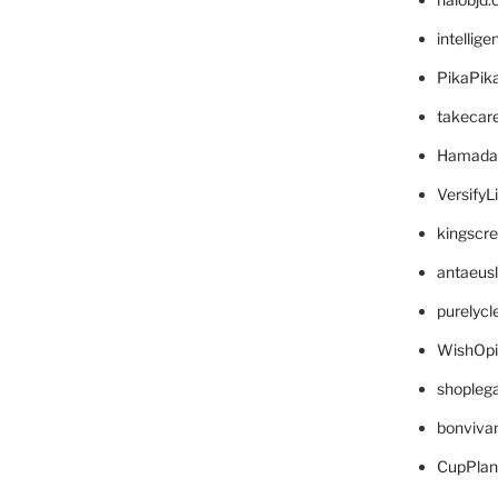
intellig
PikaPik
takecar
Hamada
VersifyL
kingscr
antaeus
purelyc
WishOp
shopleg
bonviva
CupPlan