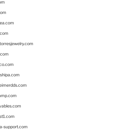
om
com
ea.com
.com
torresjewelry.com
s.com
ico.com
shipa.com
eimerdds.com
camp.com
ivables.com
st1.com
la-support.com