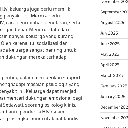
November 20
V, keluarga juga perlu memiliki
September 20
penyakit ini. Mereka perlu
V, cara pencegahan penularan, serta
August 2025
engan benar. Menurut data dari
July 2025
asih banyak keluarga yang kurang
leh karena itu, sosialisasi dan
June 2025
ada keluarga sangat penting untuk
May 2025
n dukungan mereka terhadap
April 2025
March 2025
uga penting dalam memberikan support
menghadapi masalah psikologis yang
February 2025
penyakit ini. Keluarga dapat menjadi
January 2025
pat mencari dukungan emosional bagi
i Setiawati, seorang psikolog klinis,
December 20
embantu penderita HIV dalam
November 20
ang seringkali muncul akibat kondisi