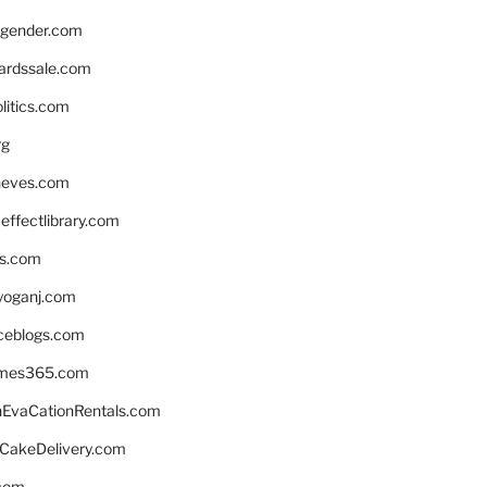
gender.com
ardssale.com
litics.com
rg
neves.com
ffectlibrary.com
ns.com
yoganj.com
rceblogs.com
ames365.com
EvaCationRentals.com
rCakeDelivery.com
.com