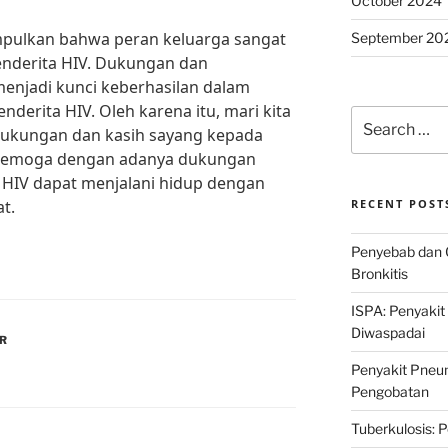
October 2024
mpulkan bahwa peran keluarga sangat
September 20
nderita HIV. Dukungan dan
njadi kunci keberhasilan dalam
derita HIV. Oleh karena itu, mari kita
Search
kungan dan kasih sayang kepada
for:
a. Semoga dengan adanya dukungan
a HIV dapat menjalani hidup dengan
t.
RECENT POST
Penyebab dan 
Bronkitis
ISPA: Penyakit
Diwaspadai
AR
Penyakit Pneum
Pengobatan
Tuberkulosis: 