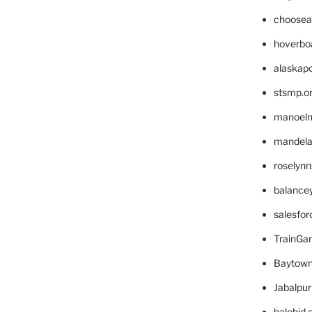
choosea
hoverbo
alaskapo
stsmp.o
manoel
mandelae
roselyn
balance
salesfo
TrainG
Baytown
Jabalpu
halobjd