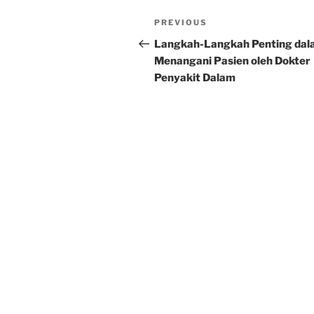
Post
Previous
PREVIOUS
navigation
Post
Langkah-Langkah Penting da
Menangani Pasien oleh Dokter
Penyakit Dalam