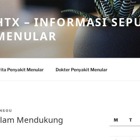
TX – INFORMASI SEP
 MENULAR
ita Penyakit Menular
Dokter Penyakit Menular
NSOU
dalam Mendukung
M
T