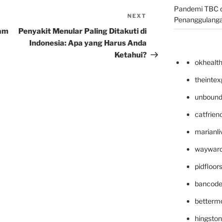
Pandemi TBC d
NEXT
Next
Penanggulang
Post
lam
Penyakit Menular Paling Ditakuti di
Indonesia: Apa yang Harus Anda
Ketahui?
okhealt
theinte
unbound
catfrien
marianli
wayward
pidfloo
bancode
betterm
hingsto