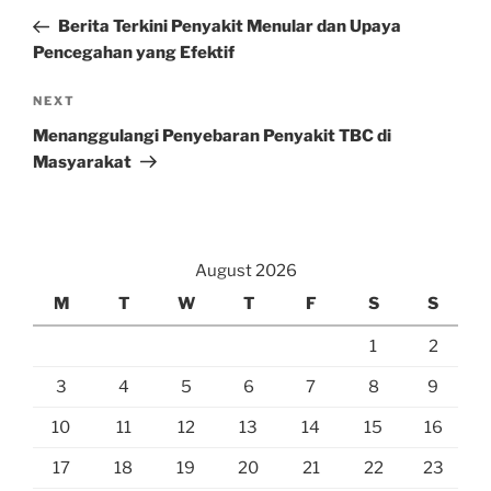
navigation
Post
Berita Terkini Penyakit Menular dan Upaya
Pencegahan yang Efektif
Next
NEXT
Post
Menanggulangi Penyebaran Penyakit TBC di
Masyarakat
August 2026
M
T
W
T
F
S
S
1
2
3
4
5
6
7
8
9
10
11
12
13
14
15
16
17
18
19
20
21
22
23