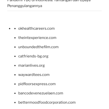
Pandemi TBC di Indonesia: Tantangan dan Upaya
Penanggulangannya
okhealthcareers.com
theintexperience.com
unboundedthefilm.com
catfriends-bg.org
marianlives.org
waywardtees.com
pidfloorsexpress.com
bancodevenezuelaen.com
bettermoodfoodcorporation.com