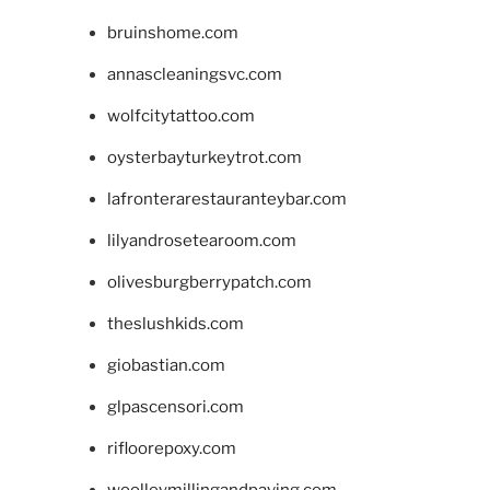
bruinshome.com
annascleaningsvc.com
wolfcitytattoo.com
oysterbayturkeytrot.com
lafronterarestauranteybar.com
lilyandrosetearoom.com
olivesburgberrypatch.com
theslushkids.com
giobastian.com
glpascensori.com
rifloorepoxy.com