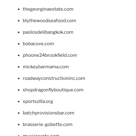
thegeorginaestate.com
blythewoodseafood.com
paolosdelibangkok.com
bobacove.com
phoone24brookfield.com
mickeybarmama.com
roadwayconstructioninc.com
shopdragonflyboutique.com
sportszilla.org
batchprovisionsbar.com
brasserie-gobette.com
musicrearte.com