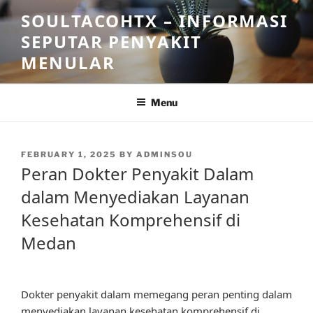
Skip
SOULTACOHTX – INFORMASI
to
SEPUTAR PENYAKIT
content
MENULAR
Menu
POSTED
FEBRUARY 1, 2025
BY
ADMINSOU
ON
Peran Dokter Penyakit Dalam
dalam Menyediakan Layanan
Kesehatan Komprehensif di
Medan
Dokter penyakit dalam memegang peran penting dalam
menyediakan layanan kesehatan komprehensif di