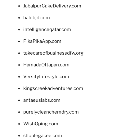
JabalpurCakeDelivery.com
halobjd.com
intelligenceqatar.com
PikaPikaApp.com
takecareofbusinessdfw.org
HamadaOfJapan.com
VersifyLifestyle.com
kingscreekadventures.com
antaeuslabs.com
purelycleanchemdry.com
WishOping.com
shoplegacee.com