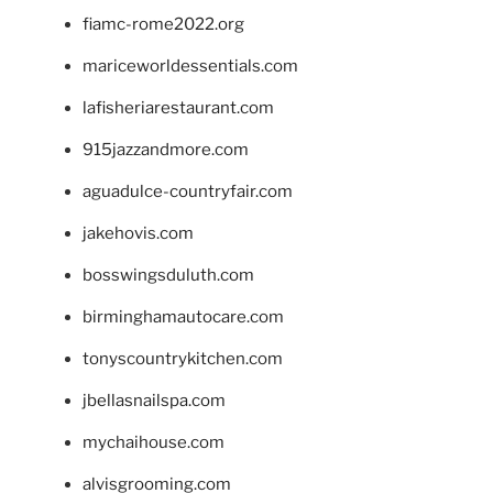
fiamc-rome2022.org
mariceworldessentials.com
lafisheriarestaurant.com
915jazzandmore.com
aguadulce-countryfair.com
jakehovis.com
bosswingsduluth.com
birminghamautocare.com
tonyscountrykitchen.com
jbellasnailspa.com
mychaihouse.com
alvisgrooming.com