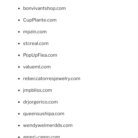
bonvivantshop.com
CupPlante.com
mpzin.com
stcreal.com
PopUpFlea.com
valueml.com
rebeccatorresjewelry.com
jmpbliss.com
drjorgerico.com
queensushipa.com
wendyweimerdds.com
ameri-camp.com