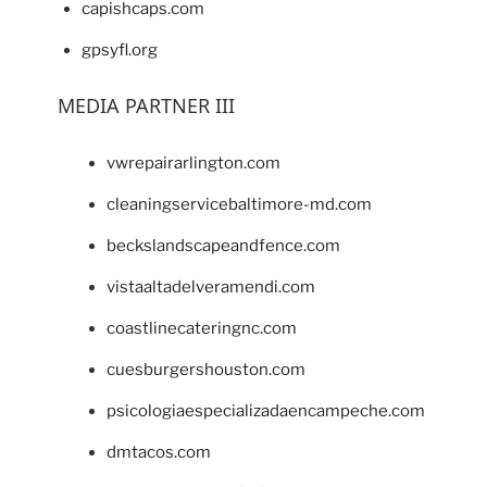
capishcaps.com
gpsyfl.org
MEDIA PARTNER III
vwrepairarlington.com
cleaningservicebaltimore-md.com
beckslandscapeandfence.com
vistaaltadelveramendi.com
coastlinecateringnc.com
cuesburgershouston.com
psicologiaespecializadaencampeche.com
dmtacos.com