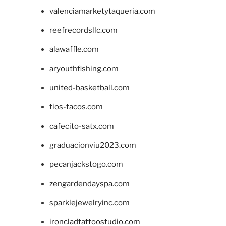
valenciamarketytaqueria.com
reefrecordsllc.com
alawaffle.com
aryouthfishing.com
united-basketball.com
tios-tacos.com
cafecito-satx.com
graduacionviu2023.com
pecanjackstogo.com
zengardendayspa.com
sparklejewelryinc.com
ironcladtattoostudio.com