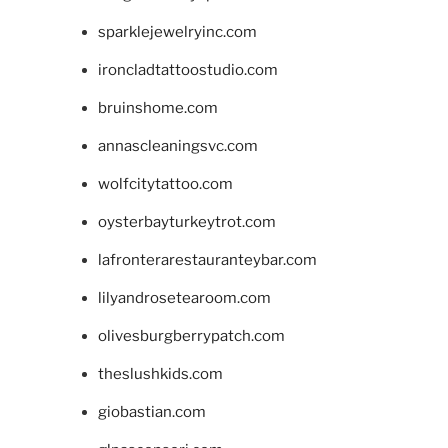
sparklejewelryinc.com
ironcladtattoostudio.com
bruinshome.com
annascleaningsvc.com
wolfcitytattoo.com
oysterbayturkeytrot.com
lafronterarestauranteybar.com
lilyandrosetearoom.com
olivesburgberrypatch.com
theslushkids.com
giobastian.com