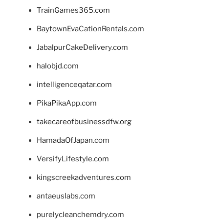
TrainGames365.com
BaytownEvaCationRentals.com
JabalpurCakeDelivery.com
halobjd.com
intelligenceqatar.com
PikaPikaApp.com
takecareofbusinessdfw.org
HamadaOfJapan.com
VersifyLifestyle.com
kingscreekadventures.com
antaeuslabs.com
purelycleanchemdry.com