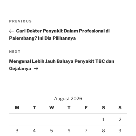
Post
Previous
PREVIOUS
navigation
Post
Cari Dokter Penyakit Dalam Profesional di
Palembang? Ini Dia Pilihannya
Next
NEXT
Post
Mengenal Lebih Jauh Bahaya Penyakit TBC dan
Gejalanya
August 2026
M
T
W
T
F
S
S
1
2
3
4
5
6
7
8
9