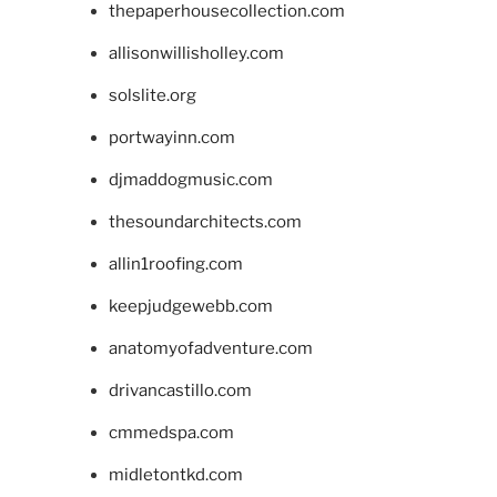
thepaperhousecollection.com
allisonwillisholley.com
solslite.org
portwayinn.com
djmaddogmusic.com
thesoundarchitects.com
allin1roofing.com
keepjudgewebb.com
anatomyofadventure.com
drivancastillo.com
cmmedspa.com
midletontkd.com