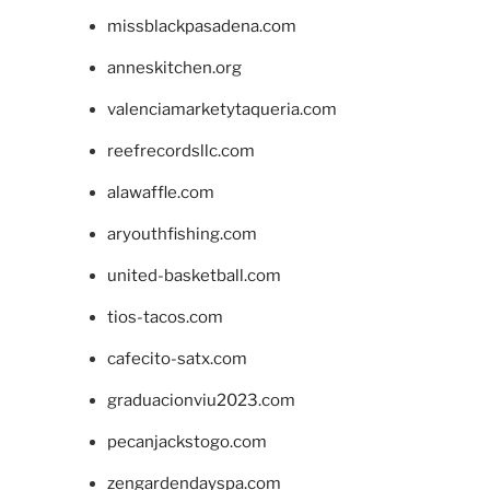
missblackpasadena.com
anneskitchen.org
valenciamarketytaqueria.com
reefrecordsllc.com
alawaffle.com
aryouthfishing.com
united-basketball.com
tios-tacos.com
cafecito-satx.com
graduacionviu2023.com
pecanjackstogo.com
zengardendayspa.com