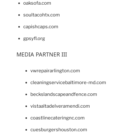
oaksofa.com
soultacohtx.com
capishcaps.com
gpsyfl.org
MEDIA PARTNER III
vwrepairarlington.com
cleaningservicebaltimore-md.com
beckslandscapeandfence.com
vistaaltadelveramendi.com
coastlinecateringnc.com
cuesburgershouston.com