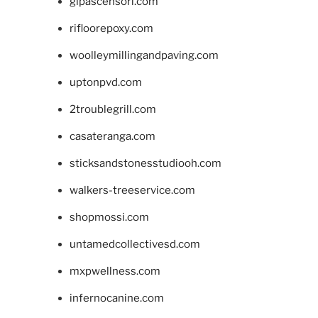
glpascensori.com
rifloorepoxy.com
woolleymillingandpaving.com
uptonpvd.com
2troublegrill.com
casateranga.com
sticksandstonesstudiooh.com
walkers-treeservice.com
shopmossi.com
untamedcollectivesd.com
mxpwellness.com
infernocanine.com