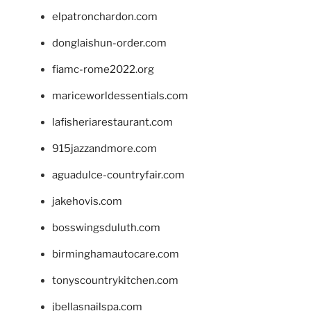
elpatronchardon.com
donglaishun-order.com
fiamc-rome2022.org
mariceworldessentials.com
lafisheriarestaurant.com
915jazzandmore.com
aguadulce-countryfair.com
jakehovis.com
bosswingsduluth.com
birminghamautocare.com
tonyscountrykitchen.com
jbellasnailspa.com