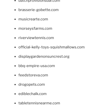
batchprovisionsbar.com
brasserie-gobette.com
musicrearte.com
morseysfarms.com
riverviewtennis.com
official-kelly-toys-squishmallows.com
displaygardenonsuncrest.org
bbq-empire-usa.com
feedstoreva.com
drogopets.com
ediblechalk.com
tabletennisnearme.com