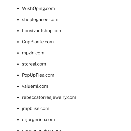
WishOping.com
shoplegacee.com
bonvivantshop.com
CupPlante.com
mpzin.com
stcreal.com
PopUpFlea.com
valueml.com
rebeccatorresjewelry.com
jmpbliss.com
drjorgerico.com
queensushipa.com