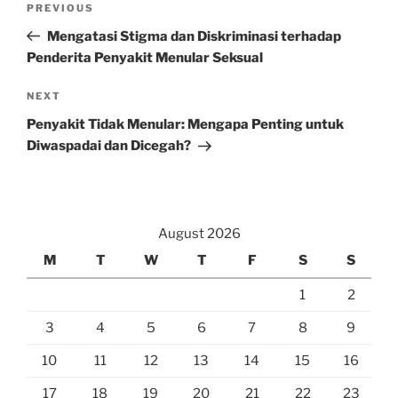
Previous
PREVIOUS
navigation
Post
Mengatasi Stigma dan Diskriminasi terhadap
Penderita Penyakit Menular Seksual
Next
NEXT
Post
Penyakit Tidak Menular: Mengapa Penting untuk
Diwaspadai dan Dicegah?
August 2026
M
T
W
T
F
S
S
1
2
3
4
5
6
7
8
9
10
11
12
13
14
15
16
17
18
19
20
21
22
23