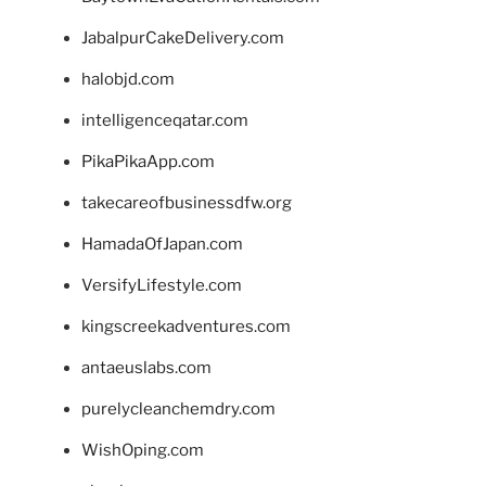
JabalpurCakeDelivery.com
halobjd.com
intelligenceqatar.com
PikaPikaApp.com
takecareofbusinessdfw.org
HamadaOfJapan.com
VersifyLifestyle.com
kingscreekadventures.com
antaeuslabs.com
purelycleanchemdry.com
WishOping.com