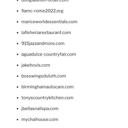
donglaishun-order.com
fiamc-rome2022.org
mariceworldessentials.com
lafisheriarestaurant.com
915jazzandmore.com
aguadulce-countryfair.com
jakehovis.com
bosswingsduluth.com
birminghamautocare.com
tonyscountrykitchen.com
jbellasnailspa.com
mychaihouse.com