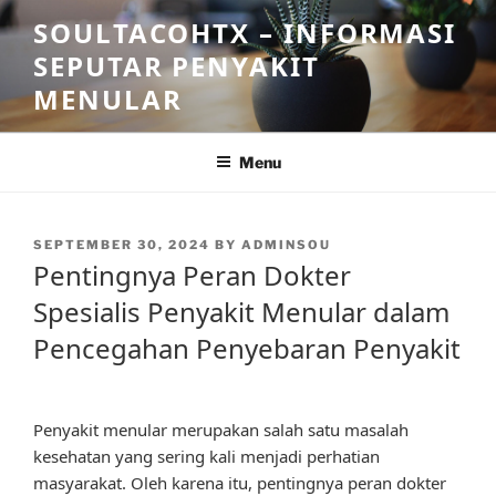
Skip
SOULTACOHTX – INFORMASI
to
SEPUTAR PENYAKIT
content
MENULAR
Menu
POSTED
SEPTEMBER 30, 2024
BY
ADMINSOU
ON
Pentingnya Peran Dokter
Spesialis Penyakit Menular dalam
Pencegahan Penyebaran Penyakit
Penyakit menular merupakan salah satu masalah
kesehatan yang sering kali menjadi perhatian
masyarakat. Oleh karena itu, pentingnya peran dokter