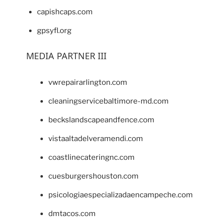
capishcaps.com
gpsyfl.org
MEDIA PARTNER III
vwrepairarlington.com
cleaningservicebaltimore-md.com
beckslandscapeandfence.com
vistaaltadelveramendi.com
coastlinecateringnc.com
cuesburgershouston.com
psicologiaespecializadaencampeche.com
dmtacos.com