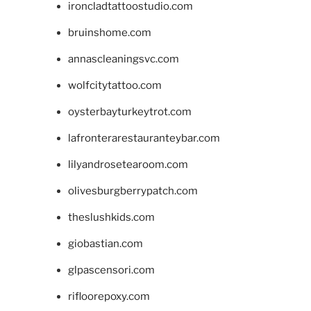
ironcladtattoostudio.com
bruinshome.com
annascleaningsvc.com
wolfcitytattoo.com
oysterbayturkeytrot.com
lafronterarestauranteybar.com
lilyandrosetearoom.com
olivesburgberrypatch.com
theslushkids.com
giobastian.com
glpascensori.com
rifloorepoxy.com