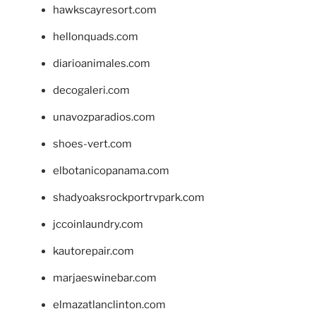
hawkscayresort.com
hellonquads.com
diarioanimales.com
decogaleri.com
unavozparadios.com
shoes-vert.com
elbotanicopanama.com
shadyoaksrockportrvpark.com
jccoinlaundry.com
kautorepair.com
marjaeswinebar.com
elmazatlanclinton.com