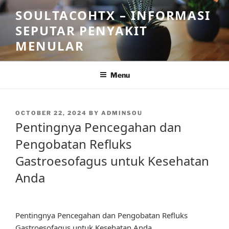
Skip
SOULTACOHTX – INFORMASI
to
SEPUTAR PENYAKIT
content
MENULAR
Menu
POSTED
OCTOBER 22, 2024
BY
ADMINSOU
ON
Pentingnya Pencegahan dan
Pengobatan Refluks
Gastroesofagus untuk Kesehatan
Anda
Pentingnya Pencegahan dan Pengobatan Refluks
Gastroesofagus untuk Kesehatan Anda