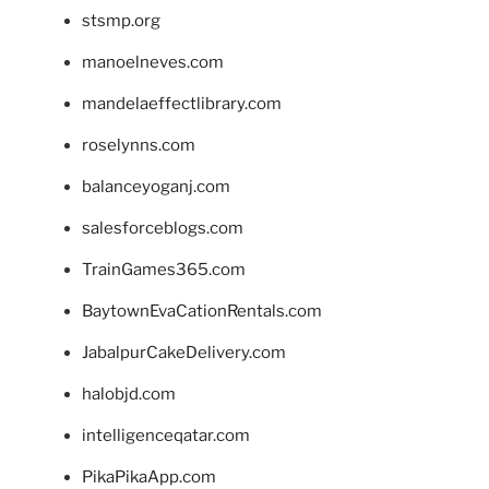
stsmp.org
manoelneves.com
mandelaeffectlibrary.com
roselynns.com
balanceyoganj.com
salesforceblogs.com
TrainGames365.com
BaytownEvaCationRentals.com
JabalpurCakeDelivery.com
halobjd.com
intelligenceqatar.com
PikaPikaApp.com