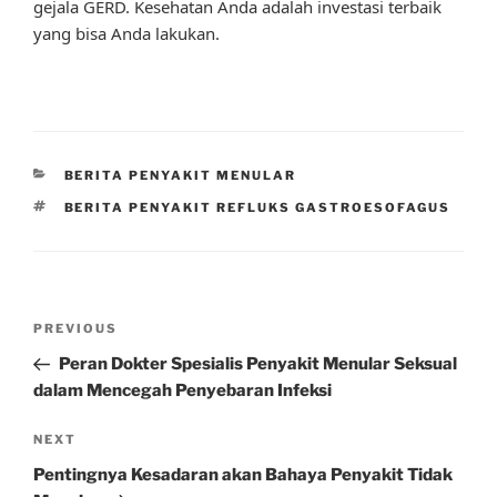
gejala GERD. Kesehatan Anda adalah investasi terbaik
yang bisa Anda lakukan.
CATEGORIES
BERITA PENYAKIT MENULAR
TAGS
BERITA PENYAKIT REFLUKS GASTROESOFAGUS
Post
Previous
PREVIOUS
navigation
Post
Peran Dokter Spesialis Penyakit Menular Seksual
dalam Mencegah Penyebaran Infeksi
Next
NEXT
Post
Pentingnya Kesadaran akan Bahaya Penyakit Tidak