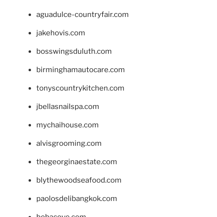
aguadulce-countryfair.com
jakehovis.com
bosswingsduluth.com
birminghamautocare.com
tonyscountrykitchen.com
jbellasnailspa.com
mychaihouse.com
alvisgrooming.com
thegeorginaestate.com
blythewoodseafood.com
paolosdelibangkok.com
bobacove.com