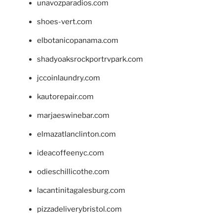
unavozparadios.com
shoes-vert.com
elbotanicopanama.com
shadyoaksrockportrvpark.com
jccoinlaundry.com
kautorepair.com
marjaeswinebar.com
elmazatlanclinton.com
ideacoffeenyc.com
odieschillicothe.com
lacantinitagalesburg.com
pizzadeliverybristol.com