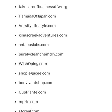
takecareofbusinessdfw.org
HamadaOfJapan.com
VersifyLifestyle.com
kingscreekadventures.com
antaeuslabs.com
purelycleanchemdry.com
WishOping.com
shoplegacee.com
bonvivantshop.com
CupPlante.com
mpzin.com
stcreal.com