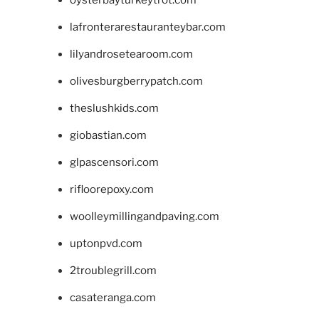
oysterbayturkeytrot.com
lafronterarestauranteybar.com
lilyandrosetearoom.com
olivesburgberrypatch.com
theslushkids.com
giobastian.com
glpascensori.com
rifloorepoxy.com
woolleymillingandpaving.com
uptonpvd.com
2troublegrill.com
casateranga.com