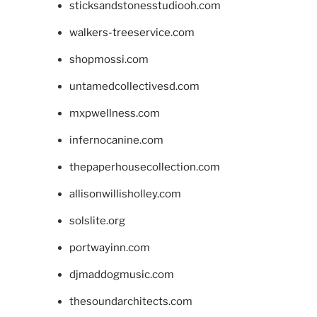
sticksandstonesstudiooh.com
walkers-treeservice.com
shopmossi.com
untamedcollectivesd.com
mxpwellness.com
infernocanine.com
thepaperhousecollection.com
allisonwillisholley.com
solslite.org
portwayinn.com
djmaddogmusic.com
thesoundarchitects.com