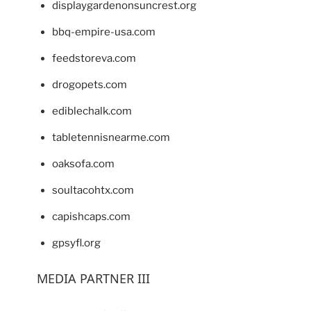
displaygardenonsuncrest.org
bbq-empire-usa.com
feedstoreva.com
drogopets.com
ediblechalk.com
tabletennisnearme.com
oaksofa.com
soultacohtx.com
capishcaps.com
gpsyfl.org
MEDIA PARTNER III