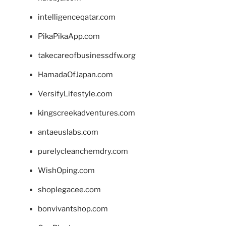
intelligenceqatar.com
PikaPikaApp.com
takecareofbusinessdfw.org
HamadaOfJapan.com
VersifyLifestyle.com
kingscreekadventures.com
antaeuslabs.com
purelycleanchemdry.com
WishOping.com
shoplegacee.com
bonvivantshop.com