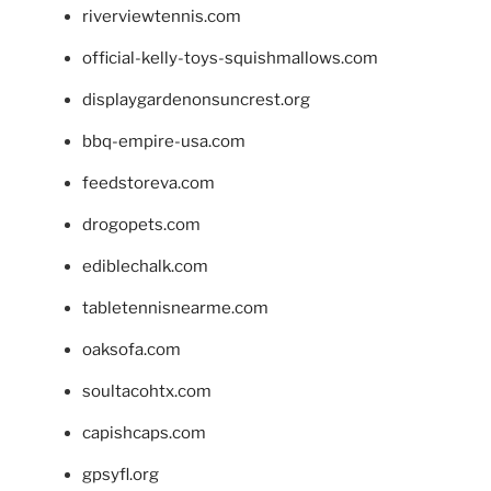
riverviewtennis.com
official-kelly-toys-squishmallows.com
displaygardenonsuncrest.org
bbq-empire-usa.com
feedstoreva.com
drogopets.com
ediblechalk.com
tabletennisnearme.com
oaksofa.com
soultacohtx.com
capishcaps.com
gpsyfl.org