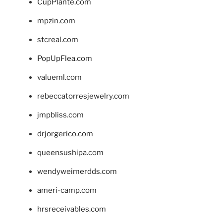
CupPlante.com
mpzin.com
stcreal.com
PopUpFlea.com
valueml.com
rebeccatorresjewelry.com
jmpbliss.com
drjorgerico.com
queensushipa.com
wendyweimerdds.com
ameri-camp.com
hrsreceivables.com