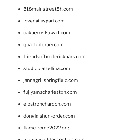
318mainstreet8h.com
lovenailsspari.com
oakberry-kuwait.com
quartzliterary.com
friendsofbroderickpark.com
studiopiattellina.com
jannagrillspringfield.com
fujiyamacharleston.com
elpatronchardon.com
donglaishun-order.com
fiamc-rome2022.org
mariceworldessentials.com