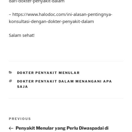
dari-dokter-penyakit-dalam
– https://www.halodoc.com/ini-alasan-pentingnya-
konsultasi-dengan-dokter-penyakit-dalam
Salam sehat!
CATEGORIES
DOKTER PENYAKIT MENULAR
TAGS
DOKTER PENYAKIT DALAM MENANGANI APA
SAJA
Post
Previous
PREVIOUS
navigation
Post
Penyakit Menular yang Perlu Diwaspadai di