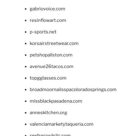
gabriovoice.com
resinflowart.com
p-sports.net
korsairstreetwear.com
petshopallston.com
avenue26tacos.com
topgglasses.com
broadmoornailsspacoloradosprings.com
missblackpasadena.com
anneskitchen.org
valenciamarketytaqueria.com
reefrecordsllc.com