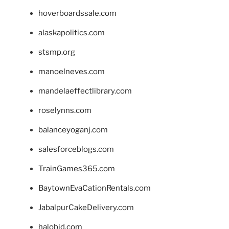
hoverboardssale.com
alaskapolitics.com
stsmp.org
manoelneves.com
mandelaeffectlibrary.com
roselynns.com
balanceyoganj.com
salesforceblogs.com
TrainGames365.com
BaytownEvaCationRentals.com
JabalpurCakeDelivery.com
halobjd.com