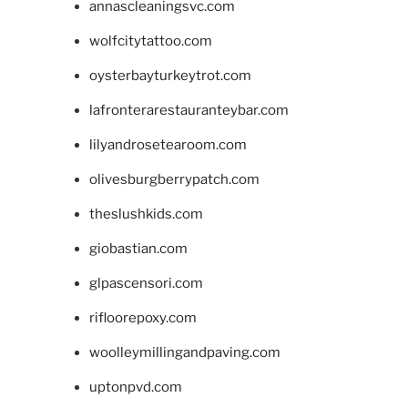
annascleaningsvc.com
wolfcitytattoo.com
oysterbayturkeytrot.com
lafronterarestauranteybar.com
lilyandrosetearoom.com
olivesburgberrypatch.com
theslushkids.com
giobastian.com
glpascensori.com
rifloorepoxy.com
woolleymillingandpaving.com
uptonpvd.com