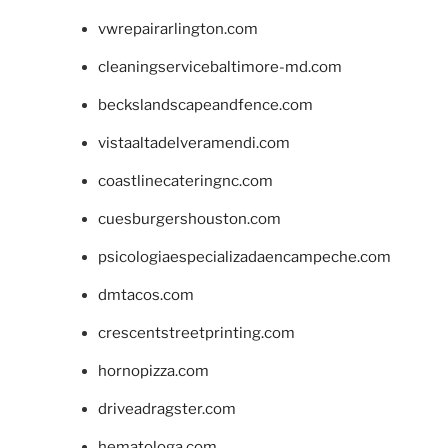
vwrepairarlington.com
cleaningservicebaltimore-md.com
beckslandscapeandfence.com
vistaaltadelveramendi.com
coastlinecateringnc.com
cuesburgershouston.com
psicologiaespecializadaencampeche.com
dmtacos.com
crescentstreetprinting.com
hornopizza.com
driveadragster.com
hematologa.com