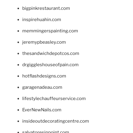
bigpinkrestaurant.com
inspirehuahin.com
memmingerspainting.com
jeremypbeasley.com
thesandwichdepotcos.com
drgiggleshouseofpain.com
hotflashdesigns.com
garagenadeau.com
lifestylechauffeurservice.com
EverNewNails.com
insideoutdecoratingcentre.com
salvatoresinpoint.com