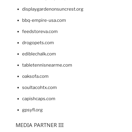
displaygardenonsuncrest.org
bbq-empire-usa.com
feedstoreva.com
drogopets.com
ediblechalk.com
tabletennisnearme.com
oaksofa.com
soultacohtx.com
capishcaps.com
gpsyfl.org
MEDIA PARTNER III