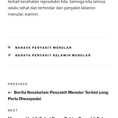
terkait kesehatan reproduksi kita. Semoga kita semua
selalu sehat dan terhindar dari penyakit kelamin
menular. Aamiin.
CATEGORIES
BAHAYA PENYAKIT MENULAR
TAGS
BAHAYA PENYAKIT KELAMIN MENULAR
Post
Previous
PREVIOUS
navigation
Post
Berita Kesehatan: Penyakit Menular Terkini yang
Perlu Diwaspadai
Next
NEXT
Post