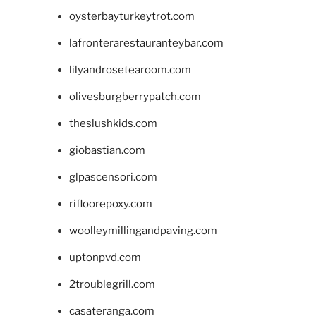
oysterbayturkeytrot.com
lafronterarestauranteybar.com
lilyandrosetearoom.com
olivesburgberrypatch.com
theslushkids.com
giobastian.com
glpascensori.com
rifloorepoxy.com
woolleymillingandpaving.com
uptonpvd.com
2troublegrill.com
casateranga.com