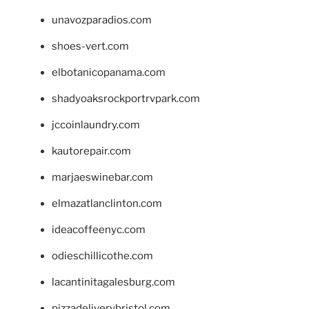
unavozparadios.com
shoes-vert.com
elbotanicopanama.com
shadyoaksrockportrvpark.com
jccoinlaundry.com
kautorepair.com
marjaeswinebar.com
elmazatlanclinton.com
ideacoffeenyc.com
odieschillicothe.com
lacantinitagalesburg.com
pizzadeliverybristol.com