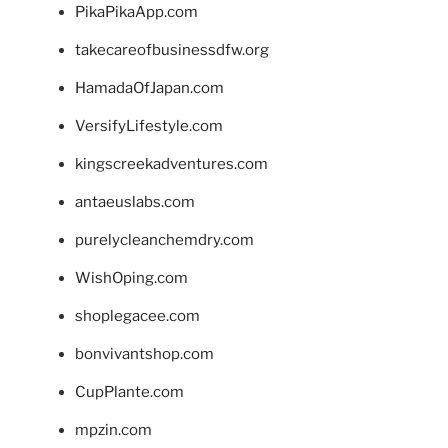
PikaPikaApp.com
takecareofbusinessdfw.org
HamadaOfJapan.com
VersifyLifestyle.com
kingscreekadventures.com
antaeuslabs.com
purelycleanchemdry.com
WishOping.com
shoplegacee.com
bonvivantshop.com
CupPlante.com
mpzin.com