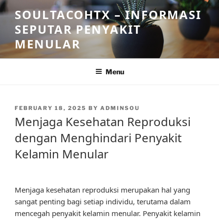
Skip
SOULTACOHTX – INFORMASI
to
SEPUTAR PENYAKIT
content
MENULAR
Menu
POSTED
FEBRUARY 18, 2025
BY
ADMINSOU
ON
Menjaga Kesehatan Reproduksi
dengan Menghindari Penyakit
Kelamin Menular
Menjaga kesehatan reproduksi merupakan hal yang
sangat penting bagi setiap individu, terutama dalam
mencegah penyakit kelamin menular. Penyakit kelamin