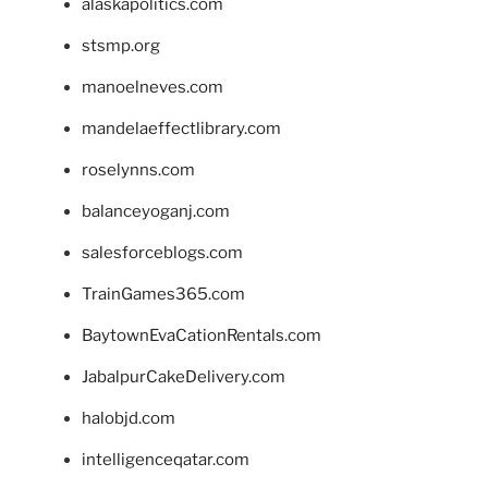
alaskapolitics.com
stsmp.org
manoelneves.com
mandelaeffectlibrary.com
roselynns.com
balanceyoganj.com
salesforceblogs.com
TrainGames365.com
BaytownEvaCationRentals.com
JabalpurCakeDelivery.com
halobjd.com
intelligenceqatar.com