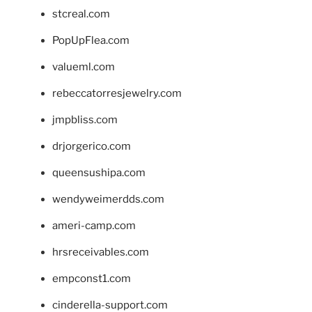
stcreal.com
PopUpFlea.com
valueml.com
rebeccatorresjewelry.com
jmpbliss.com
drjorgerico.com
queensushipa.com
wendyweimerdds.com
ameri-camp.com
hrsreceivables.com
empconst1.com
cinderella-support.com