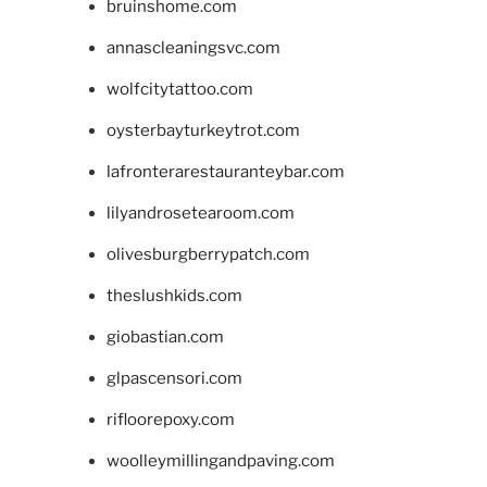
bruinshome.com
annascleaningsvc.com
wolfcitytattoo.com
oysterbayturkeytrot.com
lafronterarestauranteybar.com
lilyandrosetearoom.com
olivesburgberrypatch.com
theslushkids.com
giobastian.com
glpascensori.com
rifloorepoxy.com
woolleymillingandpaving.com