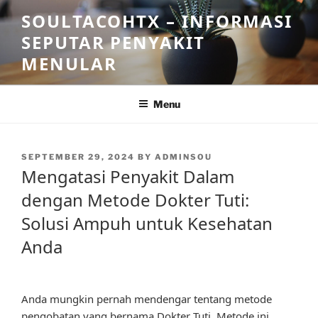
Skip
SOULTACOHTX – INFORMASI
to
SEPUTAR PENYAKIT
content
MENULAR
Menu
POSTED
SEPTEMBER 29, 2024
BY
ADMINSOU
ON
Mengatasi Penyakit Dalam
dengan Metode Dokter Tuti:
Solusi Ampuh untuk Kesehatan
Anda
Anda mungkin pernah mendengar tentang metode
pengobatan yang bernama Dokter Tuti. Metode ini