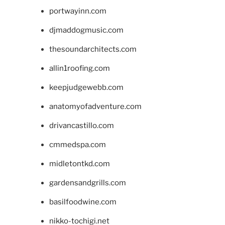
portwayinn.com
djmaddogmusic.com
thesoundarchitects.com
allin1roofing.com
keepjudgewebb.com
anatomyofadventure.com
drivancastillo.com
cmmedspa.com
midletontkd.com
gardensandgrills.com
basilfoodwine.com
nikko-tochigi.net