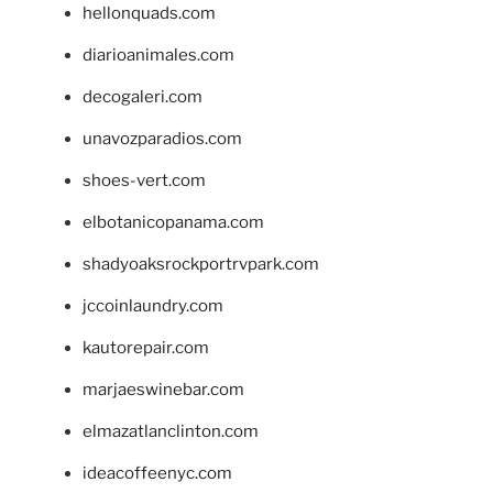
hellonquads.com
diarioanimales.com
decogaleri.com
unavozparadios.com
shoes-vert.com
elbotanicopanama.com
shadyoaksrockportrvpark.com
jccoinlaundry.com
kautorepair.com
marjaeswinebar.com
elmazatlanclinton.com
ideacoffeenyc.com