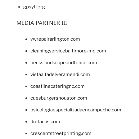
gpsyfl.org
MEDIA PARTNER III
vwrepairarlington.com
cleaningservicebaltimore-md.com
beckslandscapeandfence.com
vistaaltadelveramendi.com
coastlinecateringnc.com
cuesburgershouston.com
psicologiaespecializadaencampeche.com
dmtacos.com
crescentstreetprinting.com