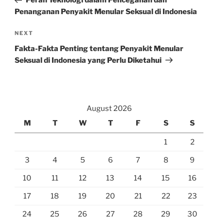
Peran Teknologi dalam Pencegahan dan
Penanganan Penyakit Menular Seksual di Indonesia
Next
NEXT
Post
Fakta-Fakta Penting tentang Penyakit Menular
Seksual di Indonesia yang Perlu Diketahui
August 2026
M
T
W
T
F
S
S
1
2
3
4
5
6
7
8
9
10
11
12
13
14
15
16
17
18
19
20
21
22
23
24
25
26
27
28
29
30