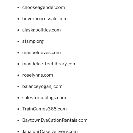
chooseagender.com
hoverboardssale.com
alaskapolitics.com
stsmp.org
manoelneves.com
mandelaeffectlibrary.com
roselynns.com
balanceyoganj.com
salesforceblogs.com
TrainGames365.com
BaytownEvaCationRentals.com
JabalpurCakeDelivery.com