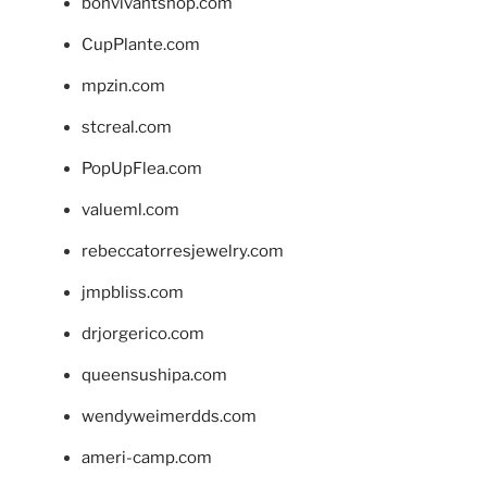
bonvivantshop.com
CupPlante.com
mpzin.com
stcreal.com
PopUpFlea.com
valueml.com
rebeccatorresjewelry.com
jmpbliss.com
drjorgerico.com
queensushipa.com
wendyweimerdds.com
ameri-camp.com