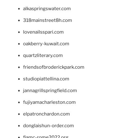
alkaspringswater.com
318mainstreet8h.com
lovenailsspari.com
oakberry-kuwait.com
quartzliterary.com
friendsofbroderickpark.com
studiopiattellina.com
jannagrillspringfield.com
fujiyamacharleston.com
elpatronchardon.com
donglaishun-order.com
fiamc-rome2022.org