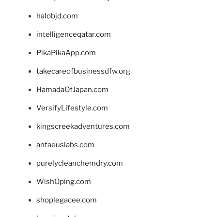
halobjd.com
intelligenceqatar.com
PikaPikaApp.com
takecareofbusinessdfw.org
HamadaOfJapan.com
VersifyLifestyle.com
kingscreekadventures.com
antaeuslabs.com
purelycleanchemdry.com
WishOping.com
shoplegacee.com