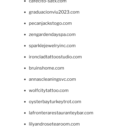
cafecito-satx.com
graduacionviu2023.com
pecanjackstogo.com
zengardendayspa.com
sparklejewelryinc.com
ironcladtattoostudio.com
bruinshome.com
annascleaningsvc.com
wolfcitytattoo.com
oysterbayturkeytrot.com
lafronterarestauranteybar.com
lilyandrosetearoom.com