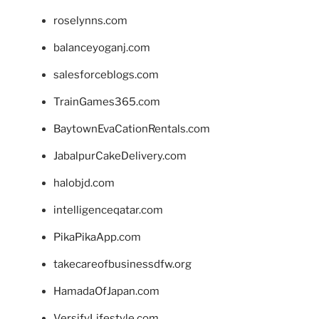
roselynns.com
balanceyoganj.com
salesforceblogs.com
TrainGames365.com
BaytownEvaCationRentals.com
JabalpurCakeDelivery.com
halobjd.com
intelligenceqatar.com
PikaPikaApp.com
takecareofbusinessdfw.org
HamadaOfJapan.com
VersifyLifestyle.com