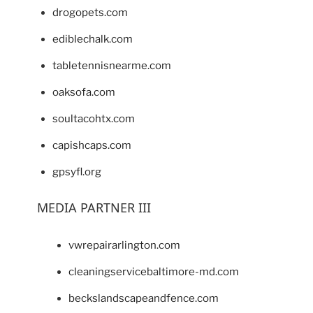
drogopets.com
ediblechalk.com
tabletennisnearme.com
oaksofa.com
soultacohtx.com
capishcaps.com
gpsyfl.org
MEDIA PARTNER III
vwrepairarlington.com
cleaningservicebaltimore-md.com
beckslandscapeandfence.com