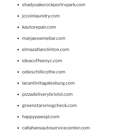
shadyoaksrockportrvpark.com
jccoinlaundry.com
kautorepair.com
marjaeswinebar.com
elmazatlanclinton.com
ideacoffeenyc.com
odieschillicothe.com
lacantinitagalesburg.com
pizzadeliverybristol.com
greenstarsmogcheck.com
happypawspl.com
callahansautoservicecenter.com