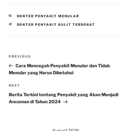
CATEGORIES
DOKTER PENYAKIT MENULAR
TAGS
DOKTER PENYAKIT KULIT TERDEKAT
Post
Previous
PREVIOUS
navigation
Post
Cara Mencegah Penyakit Menular dan Tidak
Menular yang Harus Diketahui
Next
NEXT
Post
Berita Terkini tentang Penyakit yang Akan Menjadi
Ancaman di Tahun 2024
August 2026