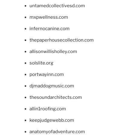
untamedcollectivesd.com
mxpwellness.com
infernocanine.com
thepaperhousecollection.com
allisonwillisholley.com
solslite.org
portwayinn.com
djmaddogmusic.com
thesoundarchitects.com
allin1roofing.com
keepjudgewebb.com
anatomyofadventure.com