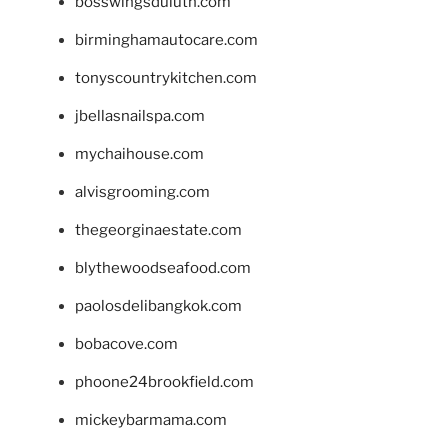
bosswingsduluth.com
birminghamautocare.com
tonyscountrykitchen.com
jbellasnailspa.com
mychaihouse.com
alvisgrooming.com
thegeorginaestate.com
blythewoodseafood.com
paolosdelibangkok.com
bobacove.com
phoone24brookfield.com
mickeybarmama.com