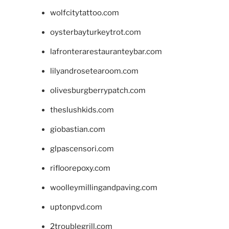
wolfcitytattoo.com
oysterbayturkeytrot.com
lafronterarestauranteybar.com
lilyandrosetearoom.com
olivesburgberrypatch.com
theslushkids.com
giobastian.com
glpascensori.com
rifloorepoxy.com
woolleymillingandpaving.com
uptonpvd.com
2troublegrill.com