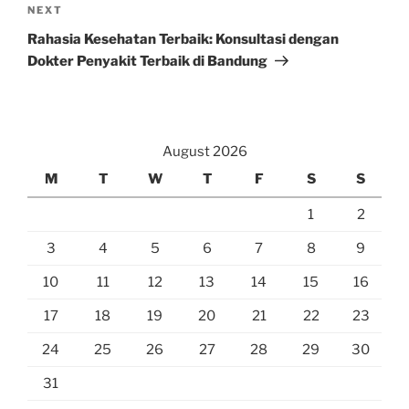
Next
NEXT
Post
Rahasia Kesehatan Terbaik: Konsultasi dengan
Dokter Penyakit Terbaik di Bandung
August 2026
M
T
W
T
F
S
S
1
2
3
4
5
6
7
8
9
10
11
12
13
14
15
16
17
18
19
20
21
22
23
24
25
26
27
28
29
30
31