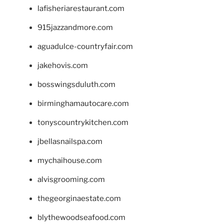
lafisheriarestaurant.com
915jazzandmore.com
aguadulce-countryfair.com
jakehovis.com
bosswingsduluth.com
birminghamautocare.com
tonyscountrykitchen.com
jbellasnailspa.com
mychaihouse.com
alvisgrooming.com
thegeorginaestate.com
blythewoodseafood.com