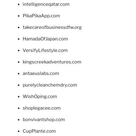
intelligenceqatar.com
PikaPikaApp.com
takecareofbusinessdfw.org
HamadaOfJapan.com
VersifyLifestyle.com
kingscreekadventures.com
antaeuslabs.com
purelycleanchemdry.com
WishOping.com
shoplegacee.com
bonvivantshop.com
CupPlante.com