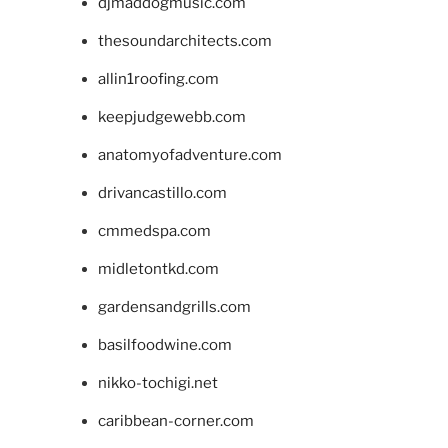
djmaddogmusic.com
thesoundarchitects.com
allin1roofing.com
keepjudgewebb.com
anatomyofadventure.com
drivancastillo.com
cmmedspa.com
midletontkd.com
gardensandgrills.com
basilfoodwine.com
nikko-tochigi.net
caribbean-corner.com