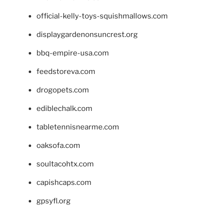
official-kelly-toys-squishmallows.com
displaygardenonsuncrest.org
bbq-empire-usa.com
feedstoreva.com
drogopets.com
ediblechalk.com
tabletennisnearme.com
oaksofa.com
soultacohtx.com
capishcaps.com
gpsyfl.org