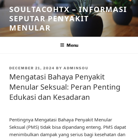
Skip
SOULTACOHTX – INFORMASI
to
SEPUTAR PENYAKIT
content
MENULAR
Menu
POSTED
DECEMBER 21, 2024
BY
ADMINSOU
ON
Mengatasi Bahaya Penyakit
Menular Seksual: Peran Penting
Edukasi dan Kesadaran
Pentingnya Mengatasi Bahaya Penyakit Menular
Seksual (PMS) tidak bisa dipandang enteng. PMS dapat
menimbulkan dampak yang serius bagi kesehatan dan