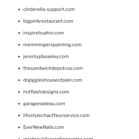
cinderella-support.com
bigpinkrestaurant.com
inspirehuahin.com
memmingerspainting.com
jeremypbeasley.com
thesandwichdepotcos.com
drgiggleshouseofpain.com
hotflashdesigns.com
garagenadeau.com
lifestylechauffeurservice.com
EverNewNails.com
insideoutdecoratingcentre.com