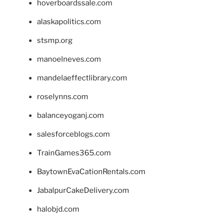
hoverboardssale.com
alaskapolitics.com
stsmp.org
manoelneves.com
mandelaeffectlibrary.com
roselynns.com
balanceyoganj.com
salesforceblogs.com
TrainGames365.com
BaytownEvaCationRentals.com
JabalpurCakeDelivery.com
halobjd.com