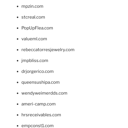
mpzin.com
stcreal.com
PopUpFlea.com
valueml.com
rebeccatorresjewelry.com
jmpbliss.com
drjorgerico.com
queensushipa.com
wendyweimerdds.com
ameri-camp.com
hrsreceivables.com
empconst1.com