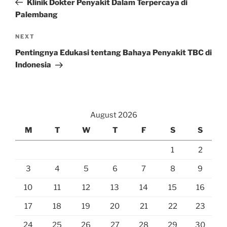
Klinik Dokter Penyakit Dalam Terpercaya di
Palembang
Next
NEXT
Post
Pentingnya Edukasi tentang Bahaya Penyakit TBC di
Indonesia
August 2026
M
T
W
T
F
S
S
1
2
3
4
5
6
7
8
9
10
11
12
13
14
15
16
17
18
19
20
21
22
23
24
25
26
27
28
29
30