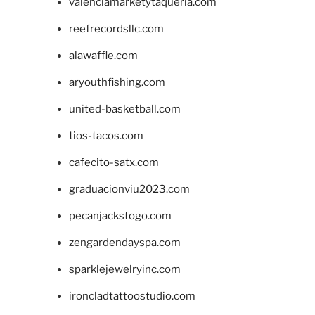
valenciamarketytaqueria.com
reefrecordsllc.com
alawaffle.com
aryouthfishing.com
united-basketball.com
tios-tacos.com
cafecito-satx.com
graduacionviu2023.com
pecanjackstogo.com
zengardendayspa.com
sparklejewelryinc.com
ironcladtattoostudio.com