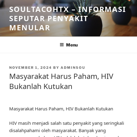
Skip
SOULTACOHTX – INFORMASI
to
SEPUTAR PENYAKIT
content
MENULAR
Menu
POSTED
NOVEMBER 1, 2024
BY
ADMINSOU
ON
Masyarakat Harus Paham, HIV
Bukanlah Kutukan
Masyarakat Harus Paham, HIV Bukanlah Kutukan
HIV masih menjadi salah satu penyakit yang seringkali
disalahpahami oleh masyarakat. Banyak yang