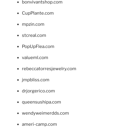
bonvivantshop.com
CupPlante.com
mpzin.com
stcreal.com
PopUpFlea.com
valueml.com
rebeccatorresjewelry.com
jmpbliss.com
drjorgerico.com
queensushipa.com
wendyweimerdds.com
ameri-camp.com