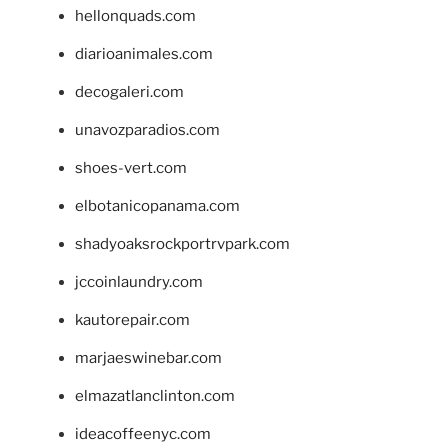
hellonquads.com
diarioanimales.com
decogaleri.com
unavozparadios.com
shoes-vert.com
elbotanicopanama.com
shadyoaksrockportrvpark.com
jccoinlaundry.com
kautorepair.com
marjaeswinebar.com
elmazatlanclinton.com
ideacoffeenyc.com