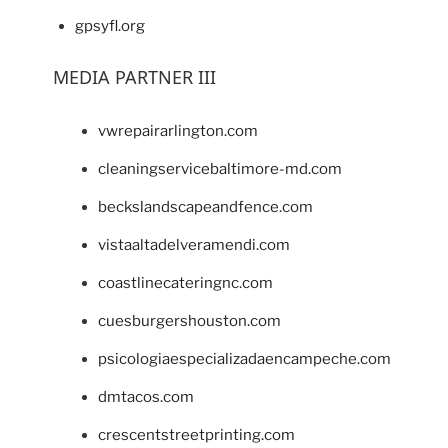
gpsyfl.org
MEDIA PARTNER III
vwrepairarlington.com
cleaningservicebaltimore-md.com
beckslandscapeandfence.com
vistaaltadelveramendi.com
coastlinecateringnc.com
cuesburgershouston.com
psicologiaespecializadaencampeche.com
dmtacos.com
crescentstreetprinting.com