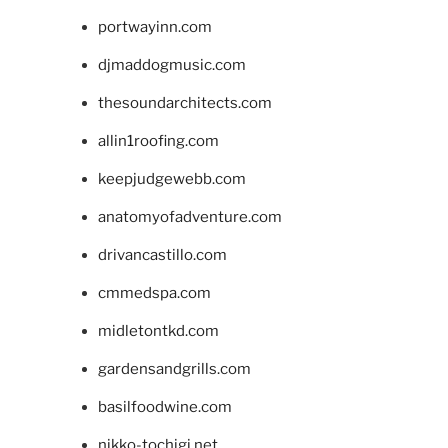
portwayinn.com
djmaddogmusic.com
thesoundarchitects.com
allin1roofing.com
keepjudgewebb.com
anatomyofadventure.com
drivancastillo.com
cmmedspa.com
midletontkd.com
gardensandgrills.com
basilfoodwine.com
nikko-tochigi.net