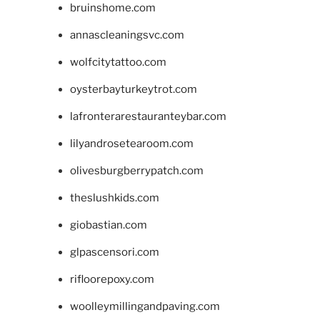
bruinshome.com
annascleaningsvc.com
wolfcitytattoo.com
oysterbayturkeytrot.com
lafronterarestauranteybar.com
lilyandrosetearoom.com
olivesburgberrypatch.com
theslushkids.com
giobastian.com
glpascensori.com
rifloorepoxy.com
woolleymillingandpaving.com