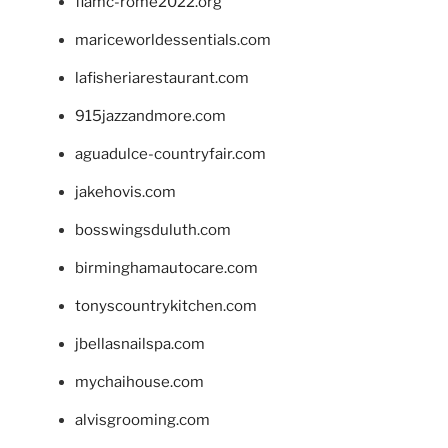
fiamc-rome2022.org
mariceworldessentials.com
lafisheriarestaurant.com
915jazzandmore.com
aguadulce-countryfair.com
jakehovis.com
bosswingsduluth.com
birminghamautocare.com
tonyscountrykitchen.com
jbellasnailspa.com
mychaihouse.com
alvisgrooming.com