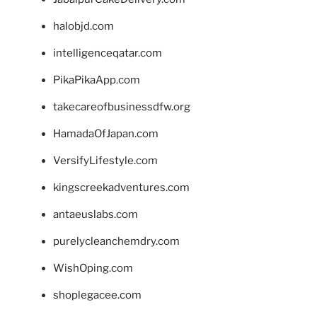
halobjd.com
intelligenceqatar.com
PikaPikaApp.com
takecareofbusinessdfw.org
HamadaOfJapan.com
VersifyLifestyle.com
kingscreekadventures.com
antaeuslabs.com
purelycleanchemdry.com
WishOping.com
shoplegacee.com