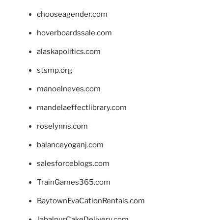
chooseagender.com
hoverboardssale.com
alaskapolitics.com
stsmp.org
manoelneves.com
mandelaeffectlibrary.com
roselynns.com
balanceyoganj.com
salesforceblogs.com
TrainGames365.com
BaytownEvaCationRentals.com
JabalpurCakeDelivery.com