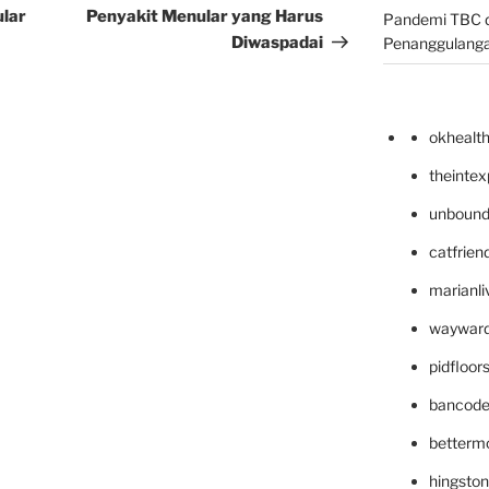
ular
Penyakit Menular yang Harus
Pandemi TBC d
Diwaspadai
Penanggulang
okhealt
theinte
unbound
catfrien
marianli
wayward
pidfloo
bancode
betterm
hingsto