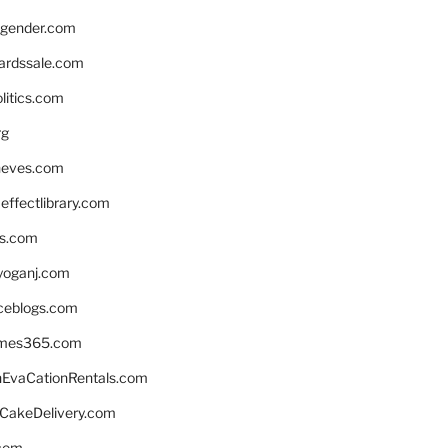
gender.com
ardssale.com
litics.com
rg
neves.com
ffectlibrary.com
ns.com
yoganj.com
rceblogs.com
ames365.com
EvaCationRentals.com
rCakeDelivery.com
.com