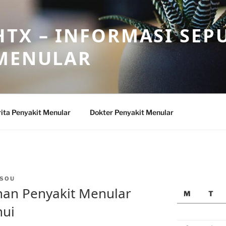
TX – INFORMASI SEP
 MENULAR
ita Penyakit Menular
Dokter Penyakit Menular
SOU
an Penyakit Menular
M
T
hui