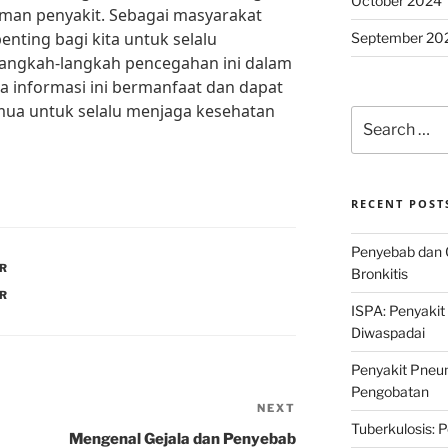
October 2024
caman penyakit. Sebagai masyarakat
enting bagi kita untuk selalu
September 20
angkah-langkah pencegahan ini dalam
a informasi ini bermanfaat dan dapat
emua untuk selalu menjaga kesehatan
Search
for:
RECENT POST
Penyebab dan 
AR
Bronkitis
AR
ISPA: Penyakit
Diwaspadai
Penyakit Pneum
Pengobatan
NEXT
Next
Tuberkulosis: 
Post
Mengenal Gejala dan Penyebab