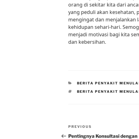
orang di sekitar kita dari an
yang peduli akan kesehatan, p
mengingat dan menjalankan l
kehidupan sehari-hari. Semog
menjadi motivasi bagi kita s
dan kebersihan.
CATEGORIES
BERITA PENYAKIT MENUL
TAGS
BERITA PENYAKIT MENUL
Post
Previous
PREVIOUS
navigation
Post
Pentingnya Konsultasi dengan