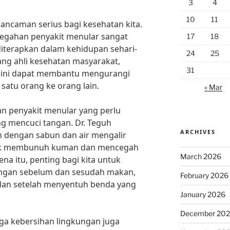
3
4
10
11
ancaman serius bagi kesehatan kita.
cegahan penyakit menular sangat
17
18
diterapkan dalam kehidupan sehari-
24
25
ang ahli kesehatan masyarakat,
31
 ini dapat membantu mengurangi
 satu orang ke orang lain.
« Mar
n penyakit menular yang perlu
ng mencuci tangan. Dr. Teguh
ARCHIVES
n dengan sabun dan air mengalir
ntuk membunuh kuman dan mencegah
March 2026
na itu, penting bagi kita untuk
angan sebelum dan sesudah makan,
February 2026
 dan setelah menyentuh benda yang
January 2026
December 20
ga kebersihan lingkungan juga