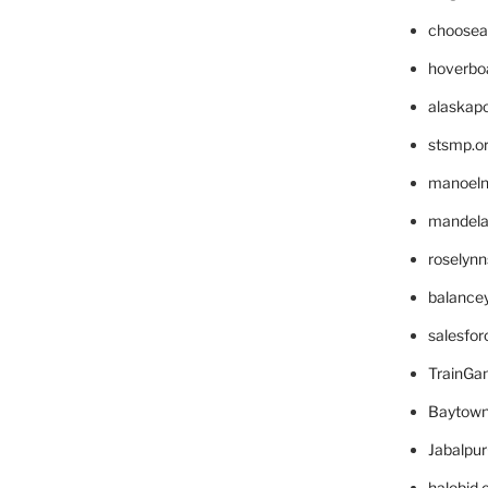
choosea
hoverbo
alaskapo
stsmp.o
manoel
mandelae
roselyn
balance
salesfo
TrainG
Baytown
Jabalpu
halobjd