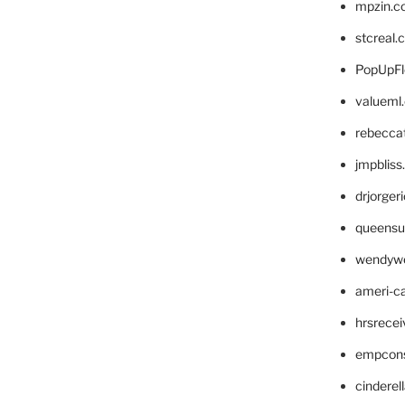
mpzin.c
stcreal.
PopUpFl
valueml
rebecca
jmpblis
drjorger
queensu
wendyw
ameri-
hrsrece
empcon
cinderel