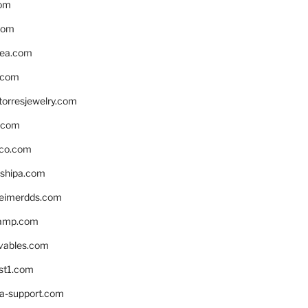
om
com
ea.com
.com
torresjewelry.com
s.com
ico.com
shipa.com
eimerdds.com
camp.com
ivables.com
st1.com
la-support.com