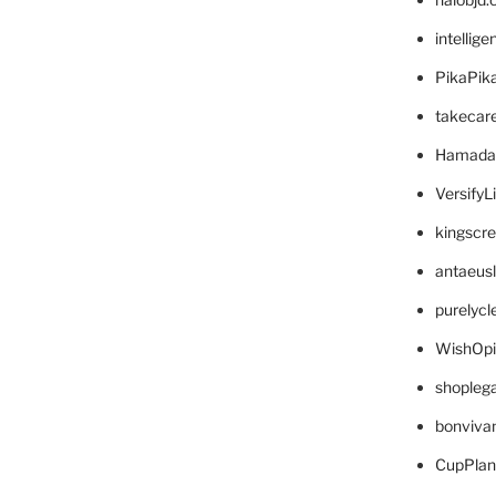
intellig
PikaPik
takecar
Hamada
VersifyL
kingscr
antaeus
purelyc
WishOp
shopleg
bonviva
CupPlan