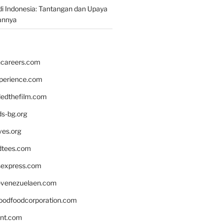
i Indonesia: Tantangan dan Upaya
annya
hcareers.com
xperience.com
edthefilm.com
ds-bg.org
ves.org
tees.com
rsexpress.com
venezuelaen.com
oodfoodcorporation.com
nnt.com