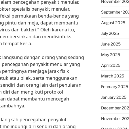
November 20
alam pencegahan penyakit menular.
kter spesialis penyakit menular,
September 20
feksi permukaan benda-benda yang
ang pintu dan meja, dapat membantu
August 2025
irus dan bakteri.” Oleh karena itu,
July 2025
n membersihkan dan mendisinfeksi
n tempat kerja.
June 2025
May 2025
ak langsung dengan orang yang sedang
h pencegahan penyakit menular yang
April 2025
 pentingnya menjaga jarak fisik
March 2025
tuk atau pilek, serta menggunakan
sendiri dan orang lain dari penularan
February 2025
 diri dan mengikuti protokol
January 2025
apkan dapat membantu mencegah
 tambahnya.
December 20
November 20
langkah pencegahan penyakit
t melindungi diri sendiri dan orang-