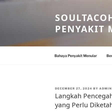
Skip
to
SOULTACOH
content
PENYAKIT
Bahaya Penyakit Menular
Ber
POSTED
DECEMBER 27, 2024
BY
ADMIN
ON
Langkah Pencegah
yang Perlu Diketa