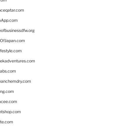
enceqatar.com
aApp.com
eofbusinessdfw.org
OfJapan.com
ifestyle.com
eekadventures.com
labs.com
leanchemdry.com
ing.com
acee.com
ntshop.com
te.com