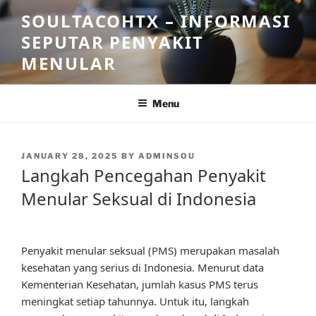
Skip
SOULTACOHTX – INFORMASI
to
SEPUTAR PENYAKIT
content
MENULAR
Menu
POSTED
JANUARY 28, 2025
BY
ADMINSOU
ON
Langkah Pencegahan Penyakit
Menular Seksual di Indonesia
Penyakit menular seksual (PMS) merupakan masalah
kesehatan yang serius di Indonesia. Menurut data
Kementerian Kesehatan, jumlah kasus PMS terus
meningkat setiap tahunnya. Untuk itu, langkah