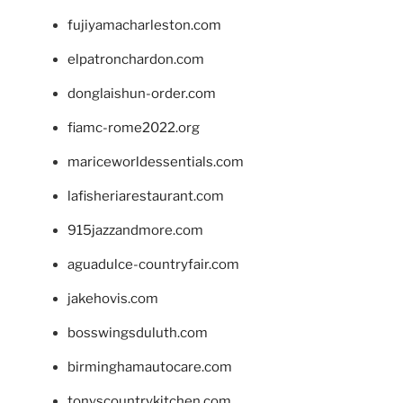
fujiyamacharleston.com
elpatronchardon.com
donglaishun-order.com
fiamc-rome2022.org
mariceworldessentials.com
lafisheriarestaurant.com
915jazzandmore.com
aguadulce-countryfair.com
jakehovis.com
bosswingsduluth.com
birminghamautocare.com
tonyscountrykitchen.com