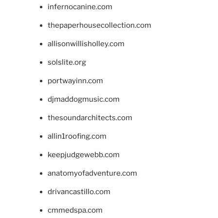
infernocanine.com
thepaperhousecollection.com
allisonwillisholley.com
solslite.org
portwayinn.com
djmaddogmusic.com
thesoundarchitects.com
allin1roofing.com
keepjudgewebb.com
anatomyofadventure.com
drivancastillo.com
cmmedspa.com