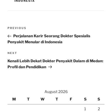
INDONESIA
Post
Previous
PREVIOUS
navigation
Post
Perjalanan Karir Seorang Dokter Spesialis
Penyakit Menular di Indonesia
Next
NEXT
Post
Kenali Lebih Dekat Dokter Penyakit Dalam di Medan:
Profil dan Pendidikan
August 2026
M
T
W
T
F
S
S
1
2