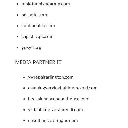
tabletennisnearme.com
oaksofa.com
soultacohtx.com
capishcaps.com
gpsyfl.org
MEDIA PARTNER III
vwrepairarlington.com
cleaningservicebaltimore-md.com
beckslandscapeandfence.com
vistaaltadelveramendi.com
coastlinecateringnc.com