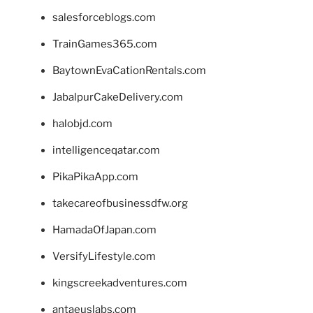
salesforceblogs.com
TrainGames365.com
BaytownEvaCationRentals.com
JabalpurCakeDelivery.com
halobjd.com
intelligenceqatar.com
PikaPikaApp.com
takecareofbusinessdfw.org
HamadaOfJapan.com
VersifyLifestyle.com
kingscreekadventures.com
antaeuslabs.com