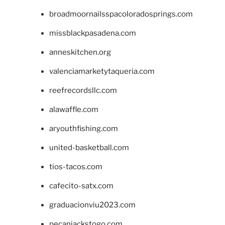
broadmoornailsspacoloradosprings.com
missblackpasadena.com
anneskitchen.org
valenciamarketytaqueria.com
reefrecordsllc.com
alawaffle.com
aryouthfishing.com
united-basketball.com
tios-tacos.com
cafecito-satx.com
graduacionviu2023.com
pecanjackstogo.com