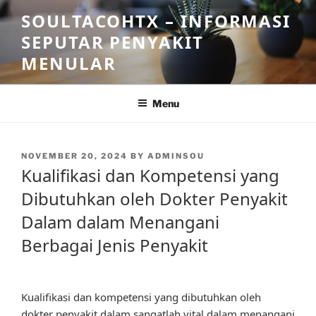
Skip
SOULTACOHTX – INFORMASI
to
SEPUTAR PENYAKIT
content
MENULAR
Menu
POSTED
NOVEMBER 20, 2024
BY
ADMINSOU
ON
Kualifikasi dan Kompetensi yang
Dibutuhkan oleh Dokter Penyakit
Dalam dalam Menangani
Berbagai Jenis Penyakit
Kualifikasi dan kompetensi yang dibutuhkan oleh
dokter penyakit dalam sangatlah vital dalam menangani