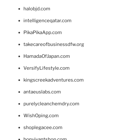
halobjd.com
intelligenceqatar.com
PikaPikaApp.com
takecareofbusinessdfw.org
HamadaOfJapan.com
VersifyLifestyle.com
kingscreekadventures.com
antaeuslabs.com
purelycleanchemdry.com
WishOping.com
shoplegacee.com
bonvivantshop.com