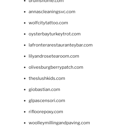
bruinshome.com
annascleaningsvc.com
wolfcitytattoo.com
oysterbayturkeytrot.com
lafronterarestauranteybar.com
lilyandrosetearoom.com
olivesburgberrypatch.com
theslushkids.com
giobastian.com
glpascensori.com
rifloorepoxy.com
woolleymillingandpaving.com