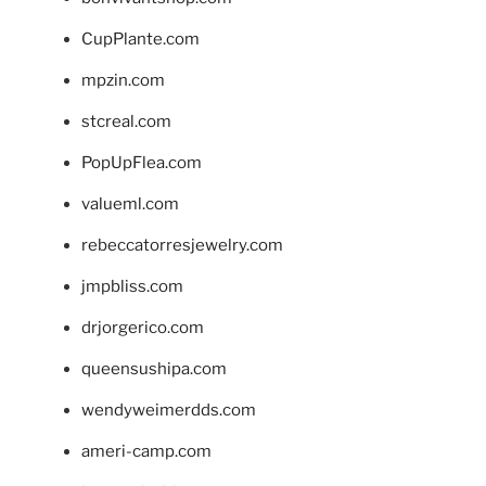
CupPlante.com
mpzin.com
stcreal.com
PopUpFlea.com
valueml.com
rebeccatorresjewelry.com
jmpbliss.com
drjorgerico.com
queensushipa.com
wendyweimerdds.com
ameri-camp.com