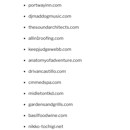
portwayinn.com
djmaddogmusic.com
thesoundarchitects.com
allin1roofing.com
keepjudgewebb.com
anatomyofadventure.com
drivancastillo.com
cmmedspa.com
midletontkd.com
gardensandgrills.com
basilfoodwine.com
nikko-tochigi.net