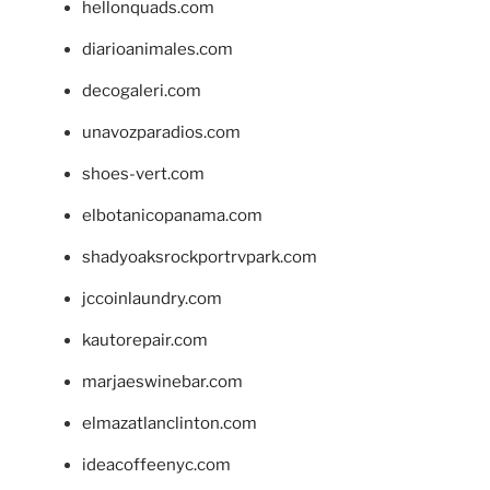
hellonquads.com
diarioanimales.com
decogaleri.com
unavozparadios.com
shoes-vert.com
elbotanicopanama.com
shadyoaksrockportrvpark.com
jccoinlaundry.com
kautorepair.com
marjaeswinebar.com
elmazatlanclinton.com
ideacoffeenyc.com