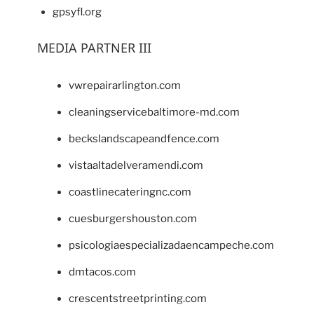
gpsyfl.org
MEDIA PARTNER III
vwrepairarlington.com
cleaningservicebaltimore-md.com
beckslandscapeandfence.com
vistaaltadelveramendi.com
coastlinecateringnc.com
cuesburgershouston.com
psicologiaespecializadaencampeche.com
dmtacos.com
crescentstreetprinting.com