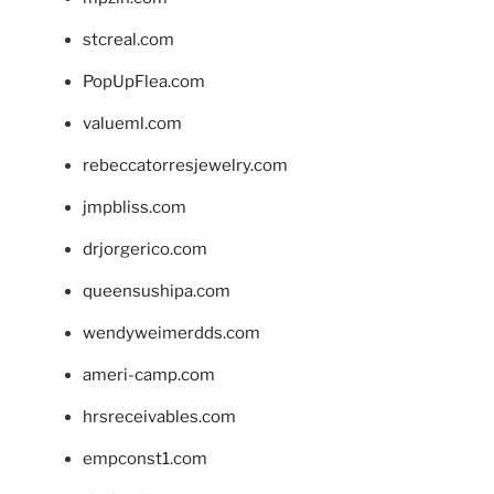
stcreal.com
PopUpFlea.com
valueml.com
rebeccatorresjewelry.com
jmpbliss.com
drjorgerico.com
queensushipa.com
wendyweimerdds.com
ameri-camp.com
hrsreceivables.com
empconst1.com