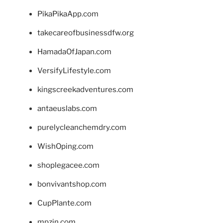
PikaPikaApp.com
takecareofbusinessdfw.org
HamadaOfJapan.com
VersifyLifestyle.com
kingscreekadventures.com
antaeuslabs.com
purelycleanchemdry.com
WishOping.com
shoplegacee.com
bonvivantshop.com
CupPlante.com
mpzin.com