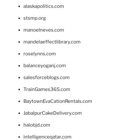
alaskapolitics.com
stsmp.org
manoelneves.com
mandelaeffectlibrary.com
roselynns.com
balanceyoganj.com
salesforceblogs.com
TrainGames365.com
BaytownEvaCationRentals.com
JabalpurCakeDelivery.com
halobjd.com
intelligenceqatar.com