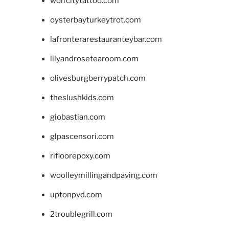
wolfcitytattoo.com
oysterbayturkeytrot.com
lafronterarestauranteybar.com
lilyandrosetearoom.com
olivesburgberrypatch.com
theslushkids.com
giobastian.com
glpascensori.com
rifloorepoxy.com
woolleymillingandpaving.com
uptonpvd.com
2troublegrill.com