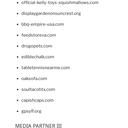
official-kelly-toys-squishmallows.com
displaygardenonsuncrest.org
bbq-empire-usa.com
feedstoreva.com
drogopets.com
ediblechalk.com
tabletennisnearme.com
oaksofa.com
soultacohtx.com
capishcaps.com
gpsyfl.org
MEDIA PARTNER III