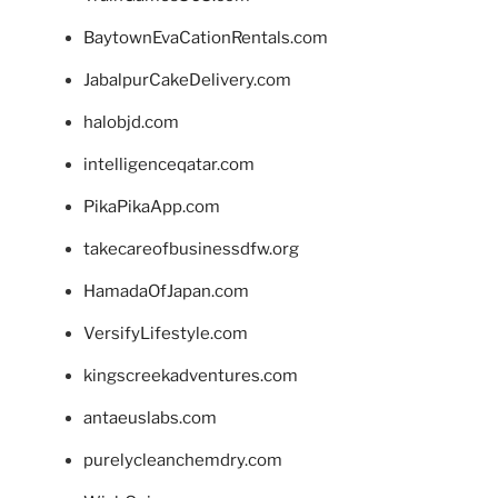
BaytownEvaCationRentals.com
JabalpurCakeDelivery.com
halobjd.com
intelligenceqatar.com
PikaPikaApp.com
takecareofbusinessdfw.org
HamadaOfJapan.com
VersifyLifestyle.com
kingscreekadventures.com
antaeuslabs.com
purelycleanchemdry.com