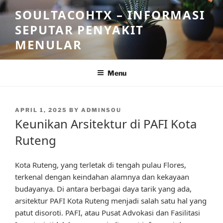
Skip
SOULTACOHTX – INFORMASI
to
SEPUTAR PENYAKIT
content
MENULAR
Menu
POSTED
APRIL 1, 2025
BY
ADMINSOU
ON
Keunikan Arsitektur di PAFI Kota
Ruteng
Kota Ruteng, yang terletak di tengah pulau Flores,
terkenal dengan keindahan alamnya dan kekayaan
budayanya. Di antara berbagai daya tarik yang ada,
arsitektur PAFI Kota Ruteng menjadi salah satu hal yang
patut disoroti. PAFI, atau Pusat Advokasi dan Fasilitasi