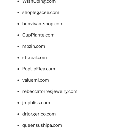
WishOping.com
shoplegacee.com
bonvivantshop.com
CupPlante.com
mpzin.com
stcreal.com
PopUpFlea.com
valueml.com
rebeccatorresjewelry.com
jmpbliss.com
drjorgerico.com
queensushipa.com