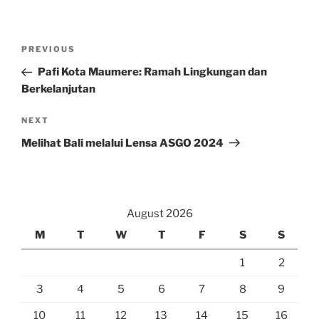
Post
Previous
PREVIOUS
navigation
Post
Pafi Kota Maumere: Ramah Lingkungan dan
Berkelanjutan
Next
NEXT
Post
Melihat Bali melalui Lensa ASGO 2024
August 2026
M
T
W
T
F
S
S
1
2
3
4
5
6
7
8
9
10
11
12
13
14
15
16