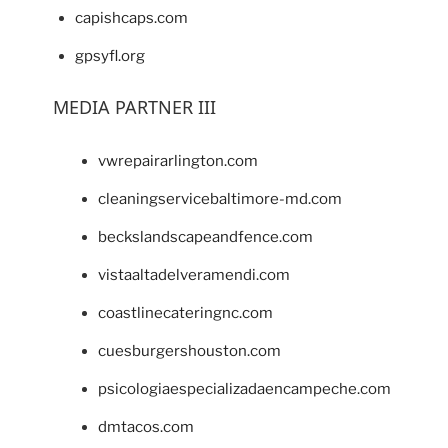
capishcaps.com
gpsyfl.org
MEDIA PARTNER III
vwrepairarlington.com
cleaningservicebaltimore-md.com
beckslandscapeandfence.com
vistaaltadelveramendi.com
coastlinecateringnc.com
cuesburgershouston.com
psicologiaespecializadaencampeche.com
dmtacos.com