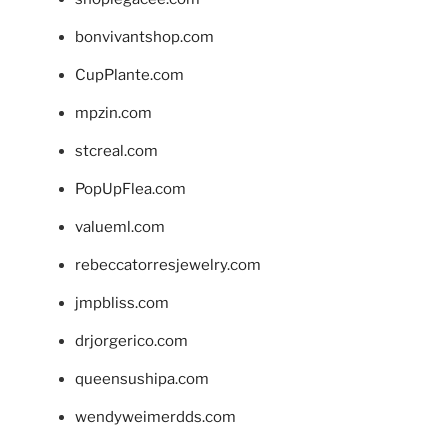
bonvivantshop.com
CupPlante.com
mpzin.com
stcreal.com
PopUpFlea.com
valueml.com
rebeccatorresjewelry.com
jmpbliss.com
drjorgerico.com
queensushipa.com
wendyweimerdds.com