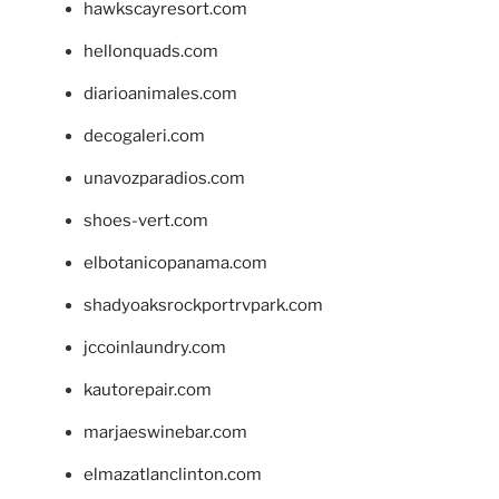
hawkscayresort.com
hellonquads.com
diarioanimales.com
decogaleri.com
unavozparadios.com
shoes-vert.com
elbotanicopanama.com
shadyoaksrockportrvpark.com
jccoinlaundry.com
kautorepair.com
marjaeswinebar.com
elmazatlanclinton.com