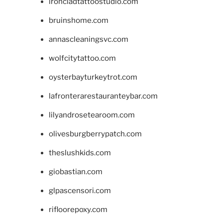
ironcladtattoostudio.com
bruinshome.com
annascleaningsvc.com
wolfcitytattoo.com
oysterbayturkeytrot.com
lafronterarestauranteybar.com
lilyandrosetearoom.com
olivesburgberrypatch.com
theslushkids.com
giobastian.com
glpascensori.com
rifloorepoxy.com