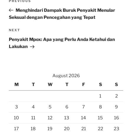
Previous
PREVIOUS
navigation
Post
Menghindari Dampak Buruk Penyakit Menular
Seksual dengan Pencegahan yang Tepat
Next
NEXT
Post
Penyakit Mpox: Apa yang Perlu Anda Ketahui dan
Lakukan
August 2026
M
T
W
T
F
S
S
1
2
3
4
5
6
7
8
9
10
11
12
13
14
15
16
17
18
19
20
21
22
23