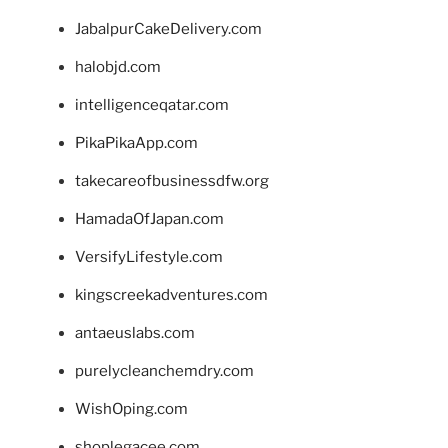
JabalpurCakeDelivery.com
halobjd.com
intelligenceqatar.com
PikaPikaApp.com
takecareofbusinessdfw.org
HamadaOfJapan.com
VersifyLifestyle.com
kingscreekadventures.com
antaeuslabs.com
purelycleanchemdry.com
WishOping.com
shoplegacee.com