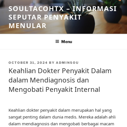
Skip
SOULTACOHTX – INFORMASI
to
SEPUTAR PENYAKIT
content
MENULAR
Menu
POSTED
OCTOBER 31, 2024
BY
ADMINSOU
ON
Keahlian Dokter Penyakit Dalam
dalam Mendiagnosis dan
Mengobati Penyakit Internal
Keahlian dokter penyakit dalam merupakan hal yang
sangat penting dalam dunia medis. Mereka adalah ahli
dalam mendiagnosis dan mengobati berbagai macam