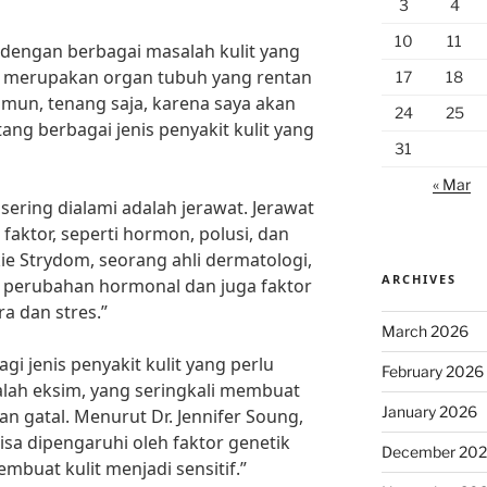
3
4
10
11
dengan berbagai masalah kulit yang
it merupakan organ tubuh yang rentan
17
18
amun, tenang saja, karena saya akan
24
25
ng berbagai jenis penyakit kulit yang
31
« Mar
 sering dialami adalah jerawat. Jerawat
faktor, seperti hormon, polusi, dan
kie Strydom, seorang ahli dermatologi,
ARCHIVES
h perubahan hormonal dan juga faktor
ra dan stres.”
March 2026
agi jenis penyakit kulit yang perlu
February 2026
alah eksim, yang seringkali membuat
January 2026
an gatal. Menurut Dr. Jennifer Soung,
bisa dipengaruhi oleh faktor genetik
December 20
mbuat kulit menjadi sensitif.”