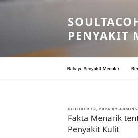
Skip
to
SOULTACOH
content
PENYAKIT
Bahaya Penyakit Menular
Ber
POSTED
OCTOBER 12, 2024
BY
ADMINS
ON
Fakta Menarik ten
Penyakit Kulit