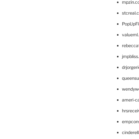
mpzin.c
stcreal.
PopUpFl
valueml
rebecca
jmpblis
drjorger
queensu
wendyw
ameri-
hrsrece
empcon
cinderel