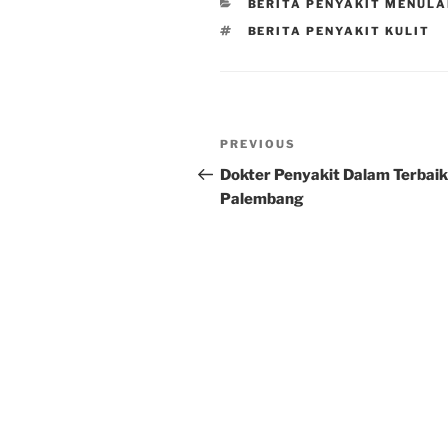
CATEGORIES
BERITA PENYAKIT MENUL
TAGS
BERITA PENYAKIT KULIT
Post
Previous
PREVIOUS
navigation
Post
Dokter Penyakit Dalam Terbaik
Palembang