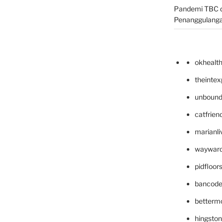
Pandemi TBC d
Penanggulang
okhealt
theinte
unbound
catfrien
marianli
wayward
pidfloo
bancode
betterm
hingsto