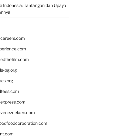
i Indonesia: Tantangan dan Upaya
annya
hcareers.com
xperience.com
edthefilm.com
ds-bg.org
ves.org
tees.com
rsexpress.com
venezuelaen.com
oodfoodcorporation.com
nnt.com