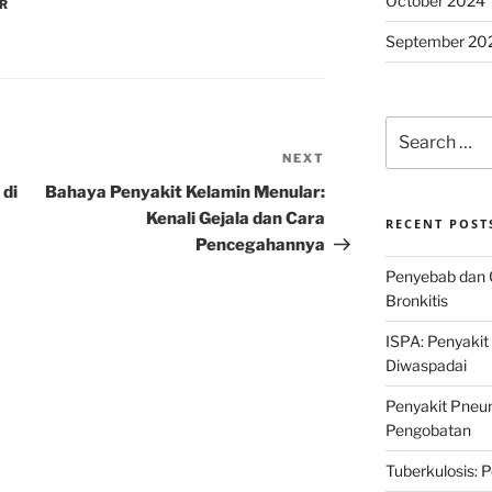
October 2024
AR
September 20
Search
for:
NEXT
Next
Post
 di
Bahaya Penyakit Kelamin Menular:
Kenali Gejala dan Cara
RECENT POST
Pencegahannya
Penyebab dan 
Bronkitis
ISPA: Penyakit
Diwaspadai
Penyakit Pneum
Pengobatan
Tuberkulosis: 