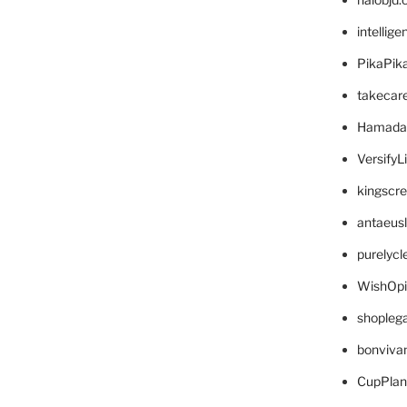
intellig
PikaPik
takecar
Hamada
VersifyL
kingscr
antaeus
purelyc
WishOp
shopleg
bonviva
CupPlan