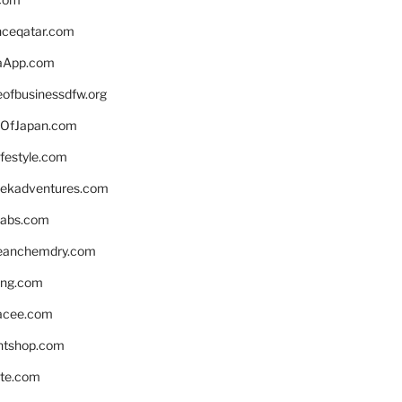
enceqatar.com
aApp.com
eofbusinessdfw.org
OfJapan.com
ifestyle.com
eekadventures.com
labs.com
leanchemdry.com
ing.com
acee.com
ntshop.com
te.com