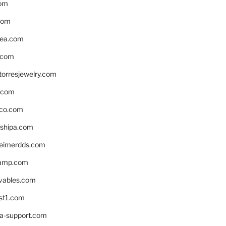
om
com
ea.com
.com
torresjewelry.com
s.com
ico.com
shipa.com
eimerdds.com
camp.com
ivables.com
st1.com
la-support.com