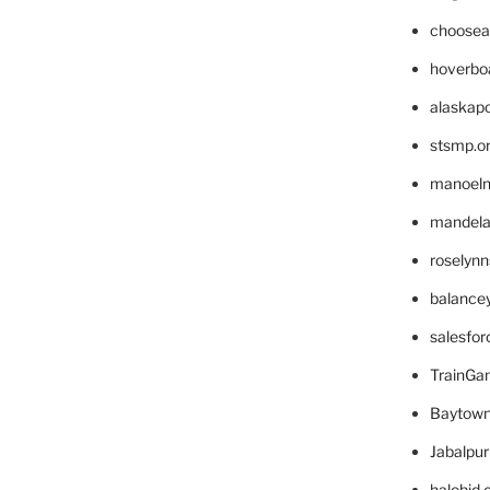
choosea
hoverbo
alaskapo
stsmp.o
manoel
mandelae
roselyn
balance
salesfo
TrainG
Baytown
Jabalpu
halobjd