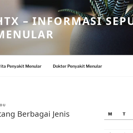
TX – INFORMASI SEP
 MENULAR
ita Penyakit Menular
Dokter Penyakit Menular
OU
tang Berbagai Jenis
M
T