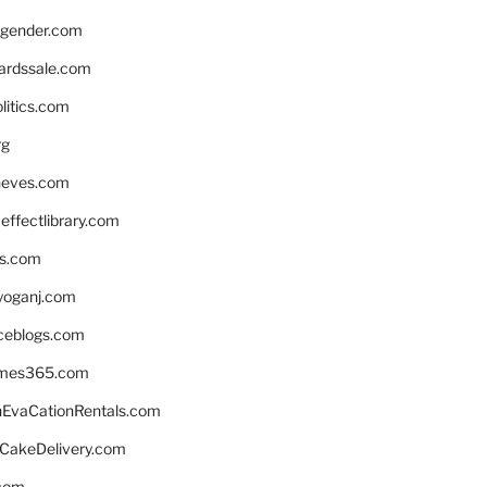
gender.com
ardssale.com
litics.com
rg
neves.com
ffectlibrary.com
ns.com
yoganj.com
rceblogs.com
ames365.com
EvaCationRentals.com
rCakeDelivery.com
.com