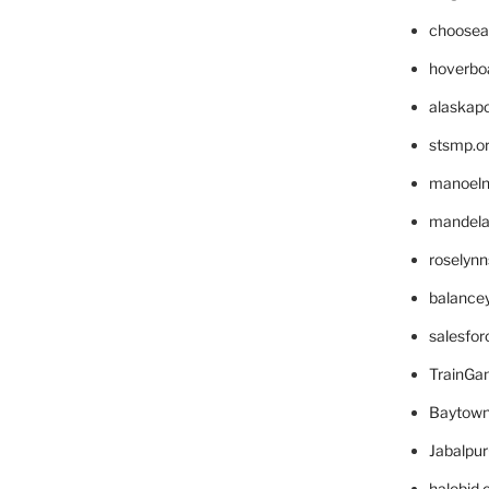
choosea
hoverbo
alaskapo
stsmp.o
manoel
mandelae
roselyn
balance
salesfo
TrainG
Baytown
Jabalpu
halobjd