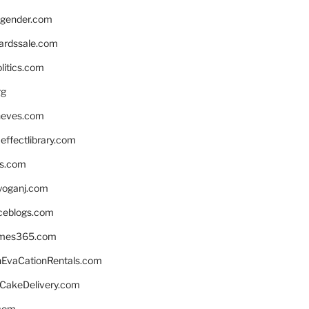
gender.com
ardssale.com
litics.com
rg
neves.com
ffectlibrary.com
ns.com
yoganj.com
rceblogs.com
ames365.com
EvaCationRentals.com
rCakeDelivery.com
.com