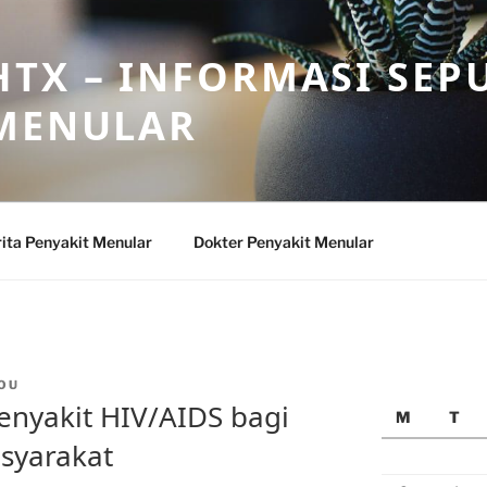
TX – INFORMASI SEP
 MENULAR
ita Penyakit Menular
Dokter Penyakit Menular
OU
nyakit HIV/AIDS bagi
M
T
syarakat