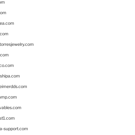
om
com
ea.com
.com
torresjewelry.com
s.com
ico.com
shipa.com
eimerdds.com
camp.com
ivables.com
st1.com
la-support.com