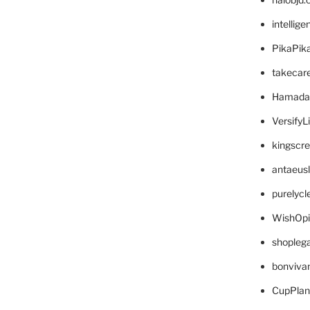
intellig
PikaPik
takecar
Hamada
VersifyL
kingscr
antaeus
purelyc
WishOp
shopleg
bonviva
CupPlan