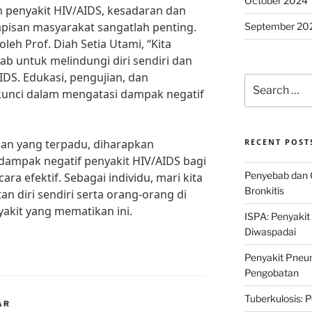
October 2024
penyakit HIV/AIDS, kesadaran dan
 lapisan masyarakat sangatlah penting.
September 20
eh Prof. Diah Setia Utami, “Kita
b untuk melindungi diri sendiri dan
AIDS. Edukasi, pengujian, dan
Search
unci dalam mengatasi dampak negatif
for:
an yang terpadu, diharapkan
RECENT POST
dampak negatif penyakit HIV/AIDS bagi
Penyebab dan 
ra efektif. Sebagai individu, mari kita
Bronkitis
n diri sendiri serta orang-orang di
yakit yang mematikan ini.
ISPA: Penyakit
Diwaspadai
Penyakit Pneum
Pengobatan
Tuberkulosis: 
AR