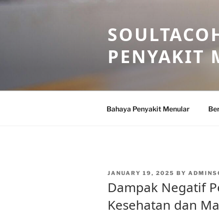
Skip
to
SOULTACOH
content
PENYAKIT
Bahaya Penyakit Menular
Ber
POSTED
JANUARY 19, 2025
BY
ADMINS
ON
Dampak Negatif Pe
Kesehatan dan Ma