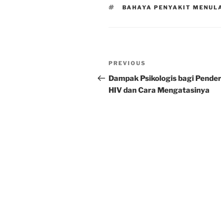
TAGS
BAHAYA PENYAKIT MENULA
Post
Previous
PREVIOUS
navigation
Post
Dampak Psikologis bagi Pender
HIV dan Cara Mengatasinya