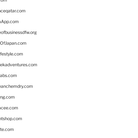
enceqatar.com
aApp.com
eofbusinessdfw.org
OfJapan.com
ifestyle.com
eekadventures.com
labs.com
leanchemdry.com
ing.com
acee.com
ntshop.com
te.com