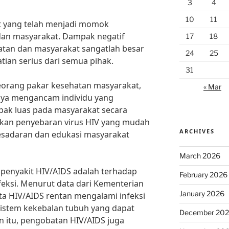
3
4
10
11
t yang telah menjadi momok
an masyarakat. Dampak negatif
17
18
atan dan masyarakat sangatlah besar
24
25
ian serius dari semua pihak.
31
eorang pakar kesehatan masyarakat,
« Mar
nya mengancam individu yang
mpak luas pada masyarakat secara
nakan penyebaran virus HIV yang mudah
ARCHIVES
kesadaran dan edukasi masyarakat
March 2026
penyakit HIV/AIDS adalah terhadap
February 2026
feksi. Menurut data dari Kementerian
January 2026
ta HIV/AIDS rentan mengalami infeksi
sistem kekebalan tubuh yang dapat
December 20
 itu, pengobatan HIV/AIDS juga