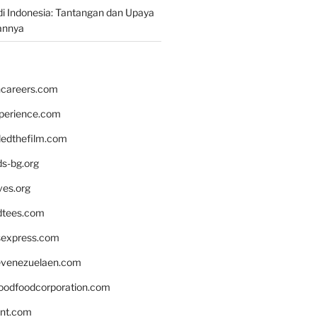
i Indonesia: Tantangan dan Upaya
annya
hcareers.com
xperience.com
edthefilm.com
ds-bg.org
ves.org
tees.com
rsexpress.com
venezuelaen.com
oodfoodcorporation.com
nnt.com