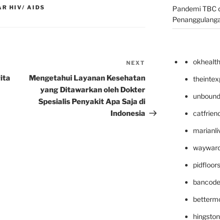
R HIV/ AIDS
Pandemi TBC d
Penanggulang
okhealt
NEXT
Next
Post
ita
Mengetahui Layanan Kesehatan
theinte
yang Ditawarkan oleh Dokter
unbound
Spesialis Penyakit Apa Saja di
Indonesia
catfrien
marianli
wayward
pidfloo
bancode
betterm
hingsto