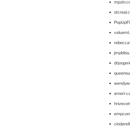
mpzin.c
stcreal.
PopUpFl
valueml
rebecca
jmpblis
drjorger
queensu
wendyw
ameri-
hrsrece
empcon
cinderel