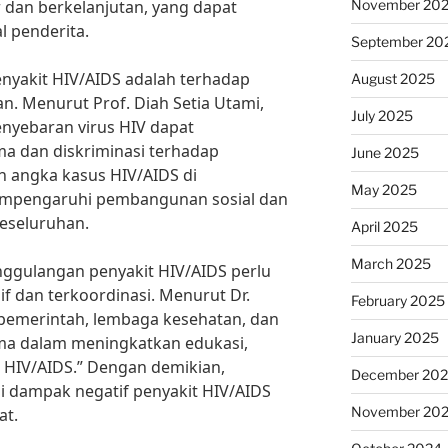
November 20
 dan berkelanjutan, yang dapat
l penderita.
September 20
nyakit HIV/AIDS adalah terhadap
August 2025
n. Menurut Prof. Diah Setia Utami,
July 2025
enyebaran virus HIV dapat
a dan diskriminasi terhadap
June 2025
n angka kasus HIV/AIDS di
May 2025
mempengaruhi pembangunan sosial dan
eseluruhan.
April 2025
March 2025
ggulangan penyakit HIV/AIDS perlu
f dan terkoordinasi. Menurut Dr.
February 2025
 pemerintah, lembaga kesehatan, dan
January 2025
ma dalam meningkatkan edukasi,
HIV/AIDS.” Dengan demikian,
December 20
 dampak negatif penyakit HIV/AIDS
November 20
at.