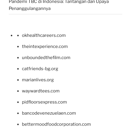
Pandemi TBC di Indonesia: Tantangan dan Upaya
Penanggulangannya
okhealthcareers.com
theintexperience.com
unboundedthefilm.com
catfriends-bg.org
marianlives.org
waywardtees.com
pidfloorsexpress.com
bancodevenezuelaen.com
bettermoodfoodcorporation.com