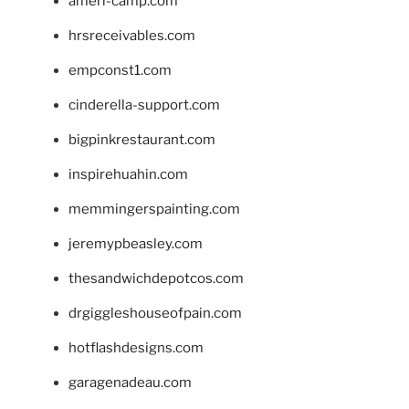
ameri-camp.com
hrsreceivables.com
empconst1.com
cinderella-support.com
bigpinkrestaurant.com
inspirehuahin.com
memmingerspainting.com
jeremypbeasley.com
thesandwichdepotcos.com
drgiggleshouseofpain.com
hotflashdesigns.com
garagenadeau.com