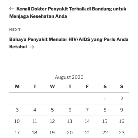
navigation
Post
Kenali Dokter Penyakit Terbaik di Bandung untuk
Menjaga Kesehatan Anda
Next
NEXT
Post
Bahaya Penyakit Menular HIV/AIDS yang Perlu Anda
Ketahui
August 2026
M
T
W
T
F
S
S
1
2
3
4
5
6
7
8
9
10
11
12
13
14
15
16
17
18
19
20
21
22
23