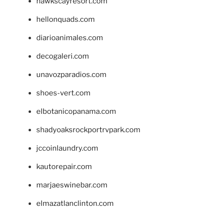
hawkscayresort.com
hellonquads.com
diarioanimales.com
decogaleri.com
unavozparadios.com
shoes-vert.com
elbotanicopanama.com
shadyoaksrockportrvpark.com
jccoinlaundry.com
kautorepair.com
marjaeswinebar.com
elmazatlanclinton.com