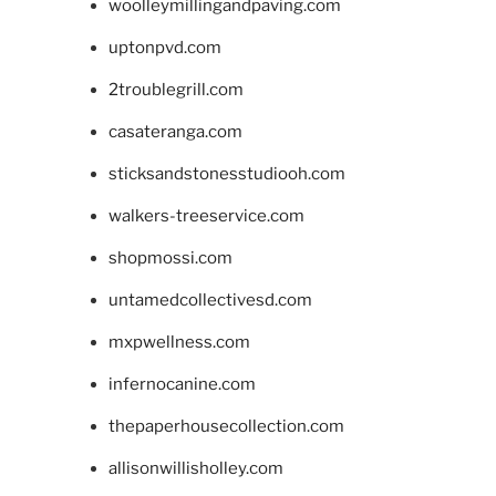
woolleymillingandpaving.com
uptonpvd.com
2troublegrill.com
casateranga.com
sticksandstonesstudiooh.com
walkers-treeservice.com
shopmossi.com
untamedcollectivesd.com
mxpwellness.com
infernocanine.com
thepaperhousecollection.com
allisonwillisholley.com