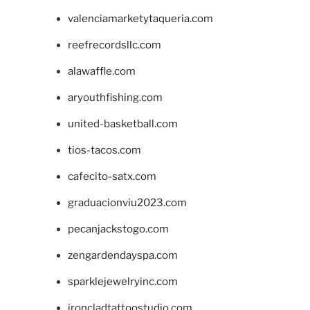
valenciamarketytaqueria.com
reefrecordsllc.com
alawaffle.com
aryouthfishing.com
united-basketball.com
tios-tacos.com
cafecito-satx.com
graduacionviu2023.com
pecanjackstogo.com
zengardendayspa.com
sparklejewelryinc.com
ironcladtattoostudio.com