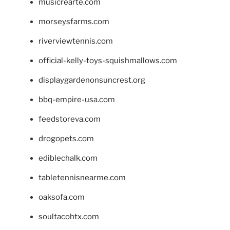
musicrearte.com
morseysfarms.com
riverviewtennis.com
official-kelly-toys-squishmallows.com
displaygardenonsuncrest.org
bbq-empire-usa.com
feedstoreva.com
drogopets.com
ediblechalk.com
tabletennisnearme.com
oaksofa.com
soultacohtx.com