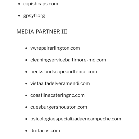
capishcaps.com
gpsyfl.org
MEDIA PARTNER III
vwrepairarlington.com
cleaningservicebaltimore-md.com
beckslandscapeandfence.com
vistaaltadelveramendi.com
coastlinecateringnc.com
cuesburgershouston.com
psicologiaespecializadaencampeche.com
dmtacos.com