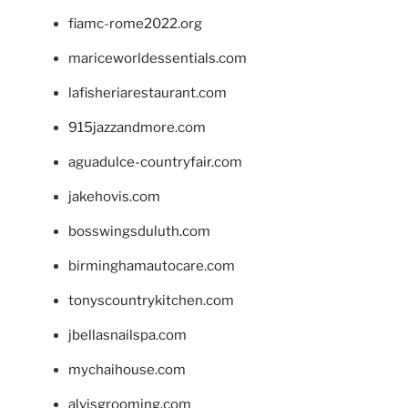
fiamc-rome2022.org
mariceworldessentials.com
lafisheriarestaurant.com
915jazzandmore.com
aguadulce-countryfair.com
jakehovis.com
bosswingsduluth.com
birminghamautocare.com
tonyscountrykitchen.com
jbellasnailspa.com
mychaihouse.com
alvisgrooming.com