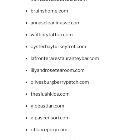
bruinshome.com
annascleaningsvc.com
wolfcitytattoo.com
oysterbayturkeytrot.com
lafronterarestauranteybar.com
lilyandrosetearoom.com
olivesburgberrypatch.com
theslushkids.com
giobastian.com
glpascensori.com
rifloorepoxy.com