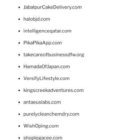
JabalpurCakeDelivery.com
halobjd.com
intelligenceqatar.com
PikaPikaApp.com
takecareofbusinessdfw.org
HamadaOfJapan.com
VersifyLifestyle.com
kingscreekadventures.com
antaeuslabs.com
purelycleanchemdry.com
WishOping.com
shoplegacee.com