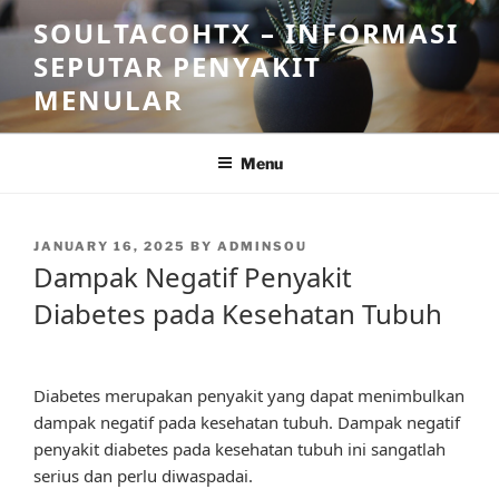
Skip
SOULTACOHTX – INFORMASI
to
SEPUTAR PENYAKIT
content
MENULAR
Menu
POSTED
JANUARY 16, 2025
BY
ADMINSOU
ON
Dampak Negatif Penyakit
Diabetes pada Kesehatan Tubuh
Diabetes merupakan penyakit yang dapat menimbulkan
dampak negatif pada kesehatan tubuh. Dampak negatif
penyakit diabetes pada kesehatan tubuh ini sangatlah
serius dan perlu diwaspadai.