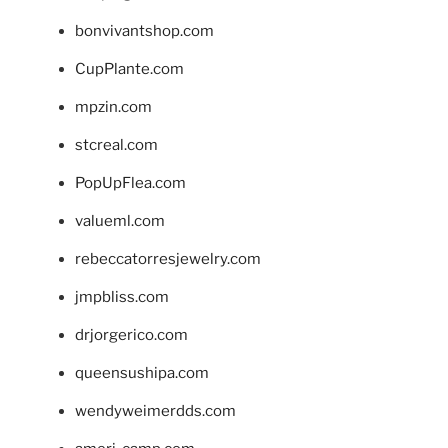
bonvivantshop.com
CupPlante.com
mpzin.com
stcreal.com
PopUpFlea.com
valueml.com
rebeccatorresjewelry.com
jmpbliss.com
drjorgerico.com
queensushipa.com
wendyweimerdds.com