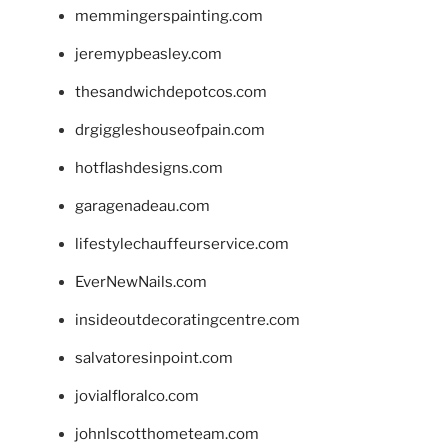
memmingerspainting.com
jeremypbeasley.com
thesandwichdepotcos.com
drgiggleshouseofpain.com
hotflashdesigns.com
garagenadeau.com
lifestylechauffeurservice.com
EverNewNails.com
insideoutdecoratingcentre.com
salvatoresinpoint.com
jovialfloralco.com
johnlscotthometeam.com