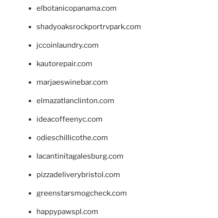
elbotanicopanama.com
shadyoaksrockportrvpark.com
jccoinlaundry.com
kautorepair.com
marjaeswinebar.com
elmazatlanclinton.com
ideacoffeenyc.com
odieschillicothe.com
lacantinitagalesburg.com
pizzadeliverybristol.com
greenstarsmogcheck.com
happypawspl.com