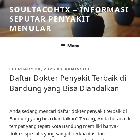
Skip
SOULTACOHTX – INFORMASI
to
SEPUTAR PENYAKIT
content
MENULAR
Menu
POSTED
FEBRUARY 20, 2025
BY
ADMINSOU
ON
Daftar Dokter Penyakit Terbaik di
Bandung yang Bisa Diandalkan
Anda sedang mencari daftar dokter penyakit terbaik di
Bandung yang bisa diandalkan? Tenang, Anda berada di
tempat yang tepat! Kota Bandung memiliki banyak
dokter spesialis yang sangat berkualitas dan