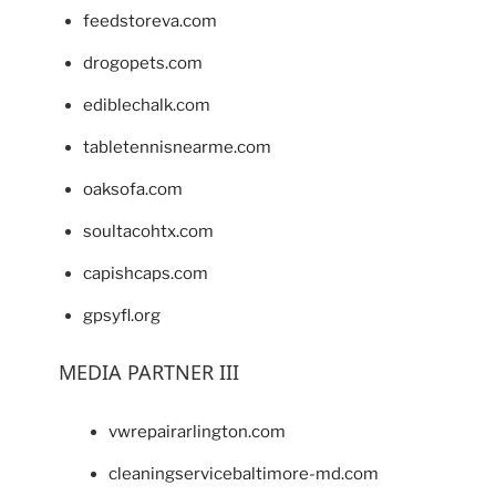
feedstoreva.com
drogopets.com
ediblechalk.com
tabletennisnearme.com
oaksofa.com
soultacohtx.com
capishcaps.com
gpsyfl.org
MEDIA PARTNER III
vwrepairarlington.com
cleaningservicebaltimore-md.com