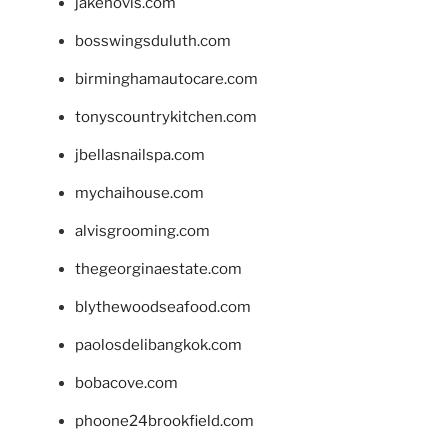
jakehovis.com
bosswingsduluth.com
birminghamautocare.com
tonyscountrykitchen.com
jbellasnailspa.com
mychaihouse.com
alvisgrooming.com
thegeorginaestate.com
blythewoodseafood.com
paolosdelibangkok.com
bobacove.com
phoone24brookfield.com