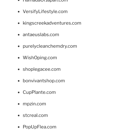
HamadaOfJapan.com
VersifyLifestyle.com
kingscreekadventures.com
antaeuslabs.com
purelycleanchemdry.com
WishOping.com
shoplegacee.com
bonvivantshop.com
CupPlante.com
mpzin.com
stcreal.com
PopUpFlea.com