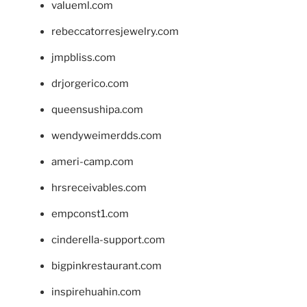
valueml.com
rebeccatorresjewelry.com
jmpbliss.com
drjorgerico.com
queensushipa.com
wendyweimerdds.com
ameri-camp.com
hrsreceivables.com
empconst1.com
cinderella-support.com
bigpinkrestaurant.com
inspirehuahin.com