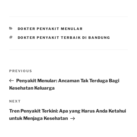
CATEGORIES
DOKTER PENYAKIT MENULAR
TAGS
DOKTER PENYAKIT TERBAIK DI BANDUNG
Post
Previous
PREVIOUS
navigation
Post
Penyakit Menular: Ancaman Tak Terduga Bagi
Kesehatan Keluarga
Next
NEXT
Post
Tren Penyakit Terkini: Apa yang Harus Anda Ketahui
untuk Menjaga Kesehatan