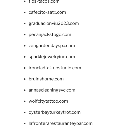
tios-tacos.com
cafecito-satx.com
graduacionviu2023.com
pecanjackstogo.com
zengardendayspa.com
sparklejewelryinc.com
ironcladtattoostudio.com
bruinshome.com
annascleaningsvc.com
wolfcitytattoo.com
oysterbayturkeytrot.com
lafronterarestauranteybar.com