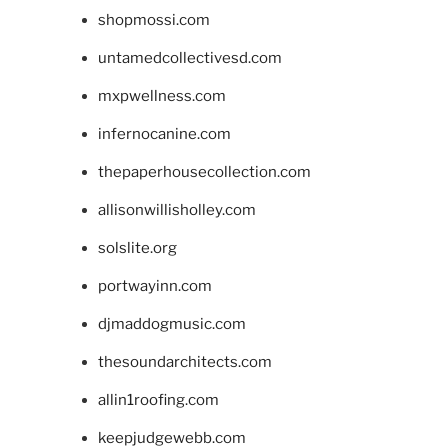
shopmossi.com
untamedcollectivesd.com
mxpwellness.com
infernocanine.com
thepaperhousecollection.com
allisonwillisholley.com
solslite.org
portwayinn.com
djmaddogmusic.com
thesoundarchitects.com
allin1roofing.com
keepjudgewebb.com