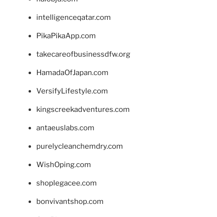
intelligenceqatar.com
PikaPikaApp.com
takecareofbusinessdfw.org
HamadaOfJapan.com
VersifyLifestyle.com
kingscreekadventures.com
antaeuslabs.com
purelycleanchemdry.com
WishOping.com
shoplegacee.com
bonvivantshop.com