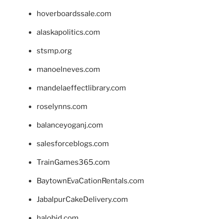
hoverboardssale.com
alaskapolitics.com
stsmp.org
manoelneves.com
mandelaeffectlibrary.com
roselynns.com
balanceyoganj.com
salesforceblogs.com
TrainGames365.com
BaytownEvaCationRentals.com
JabalpurCakeDelivery.com
halobjd.com