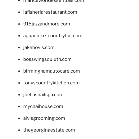
mariceworldessentials.com
lafisheriarestaurant.com
915jazzandmore.com
aguadulce-countryfair.com
jakehovis.com
bosswingsduluth.com
birminghamautocare.com
tonyscountrykitchen.com
jbellasnailspa.com
mychaihouse.com
alvisgrooming.com
thegeorginaestate.com