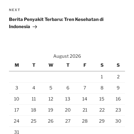
Next
NEXT
Post
Berita Penyakit Terbaru: Tren Kesehatan di
Indonesia
August 2026
M
T
W
T
F
S
S
1
2
3
4
5
6
7
8
9
10
11
12
13
14
15
16
17
18
19
20
21
22
23
24
25
26
27
28
29
30
31