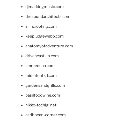
djmaddogmusic.com
thesoundarchitects.com
allin1roofing.com
keepjudgewebb.com
anatomyofadventure.com
drivancastillo.com
cmmedspa.com
midletontkd.com
gardensandgrills.com
basilfoodwine.com
nikko-tochigi.net
caribbean-corner.com