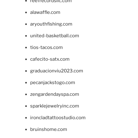
reefrecordsllc.com
alawaffle.com
aryouthfishing.com
united-basketball.com
tios-tacos.com
cafecito-satx.com
graduacionviu2023.com
pecanjackstogo.com
zengardendayspa.com
sparklejewelryinc.com
ironcladtattoostudio.com
bruinshome.com