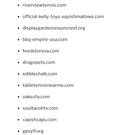
riverviewtennis.com
official-kelly-toys-squishmallows.com
displaygardenonsuncrest.org
bbq-empire-usa.com
feedstoreva.com
drogopets.com
ediblechalk.com
tabletennisnearme.com
oaksofa.com
soultacohtx.com
capishcaps.com
gpsyfl.org