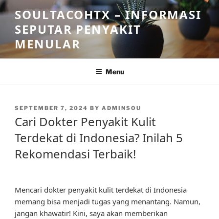
Skip
SOULTACOHTX – INFORMASI
to
SEPUTAR PENYAKIT
content
MENULAR
Menu
POSTED
SEPTEMBER 7, 2024
BY
ADMINSOU
ON
Cari Dokter Penyakit Kulit
Terdekat di Indonesia? Inilah 5
Rekomendasi Terbaik!
Mencari dokter penyakit kulit terdekat di Indonesia
memang bisa menjadi tugas yang menantang. Namun,
jangan khawatir! Kini, saya akan memberikan