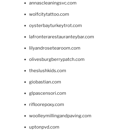
annascleaningsvc.com
wolfcitytattoo.com
oysterbayturkeytrot.com
lafronterarestauranteybar.com
lilyandrosetearoom.com
olivesburgberrypatch.com
theslushkids.com
giobastian.com
glpascensori.com
rifloorepoxy.com
woolleymillingandpaving.com
uptonpvd.com