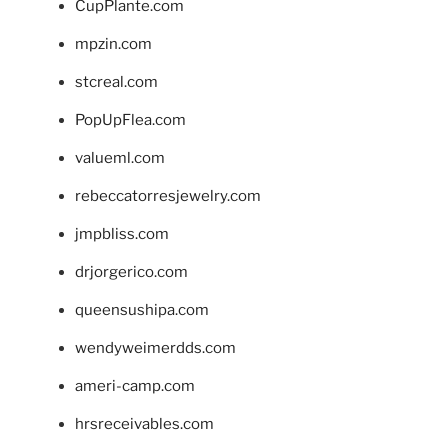
CupPlante.com
mpzin.com
stcreal.com
PopUpFlea.com
valueml.com
rebeccatorresjewelry.com
jmpbliss.com
drjorgerico.com
queensushipa.com
wendyweimerdds.com
ameri-camp.com
hrsreceivables.com