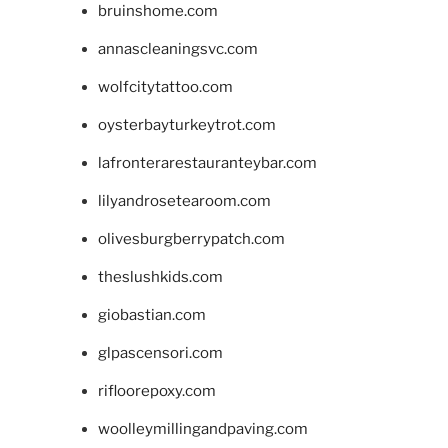
bruinshome.com
annascleaningsvc.com
wolfcitytattoo.com
oysterbayturkeytrot.com
lafronterarestauranteybar.com
lilyandrosetearoom.com
olivesburgberrypatch.com
theslushkids.com
giobastian.com
glpascensori.com
rifloorepoxy.com
woolleymillingandpaving.com