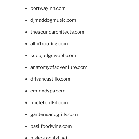
portwayinn.com
djmaddogmusic.com
thesoundarchitects.com
allin1roofing.com
keepjudgewebb.com
anatomyofadventure.com
drivancastillo.com
cmmedspa.com
midletontkd.com
gardensandgrills.com
basilfoodwine.com
nikko-tochigi.net