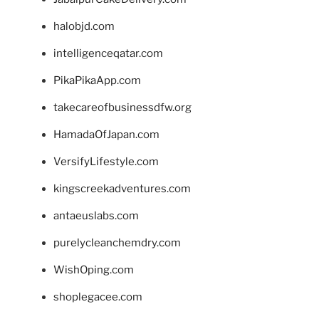
halobjd.com
intelligenceqatar.com
PikaPikaApp.com
takecareofbusinessdfw.org
HamadaOfJapan.com
VersifyLifestyle.com
kingscreekadventures.com
antaeuslabs.com
purelycleanchemdry.com
WishOping.com
shoplegacee.com