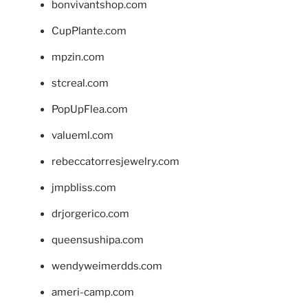
bonvivantshop.com
CupPlante.com
mpzin.com
stcreal.com
PopUpFlea.com
valueml.com
rebeccatorresjewelry.com
jmpbliss.com
drjorgerico.com
queensushipa.com
wendyweimerdds.com
ameri-camp.com