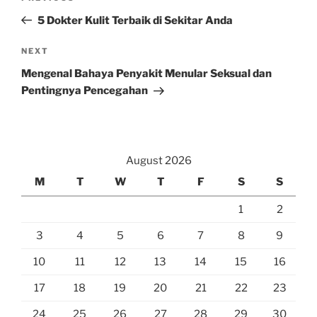
navigation
Post
5 Dokter Kulit Terbaik di Sekitar Anda
Next
NEXT
Post
Mengenal Bahaya Penyakit Menular Seksual dan
Pentingnya Pencegahan
August 2026
M
T
W
T
F
S
S
1
2
3
4
5
6
7
8
9
10
11
12
13
14
15
16
17
18
19
20
21
22
23
24
25
26
27
28
29
30