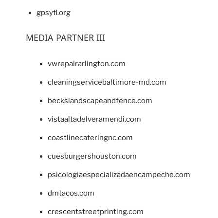
gpsyfl.org
MEDIA PARTNER III
vwrepairarlington.com
cleaningservicebaltimore-md.com
beckslandscapeandfence.com
vistaaltadelveramendi.com
coastlinecateringnc.com
cuesburgershouston.com
psicologiaespecializadaencampeche.com
dmtacos.com
crescentstreetprinting.com