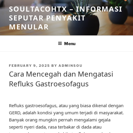
Skip
SOULTACOHTX – INFORMASI
to
SEPUTAR PENYAKIT
content
MENULAR
Menu
POSTED
FEBRUARY 9, 2025
BY
ADMINSOU
ON
Cara Mencegah dan Mengatasi
Refluks Gastroesofagus
Refluks gastroesofagus, atau yang biasa dikenal dengan
GERD, adalah kondisi yang umum terjadi di masyarakat.
Banyak orang mungkin pernah mengalami gejala
seperti nyeri dada, rasa terbakar di dada atau