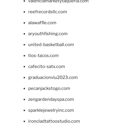
valenciamarketytaqueria.com
reefrecordsllc.com
alawaffle.com
aryouthfishing.com
united-basketball.com
tios-tacos.com
cafecito-satx.com
graduacionviu2023.com
pecanjackstogo.com
zengardendayspa.com
sparklejewelryinc.com
ironcladtattoostudio.com