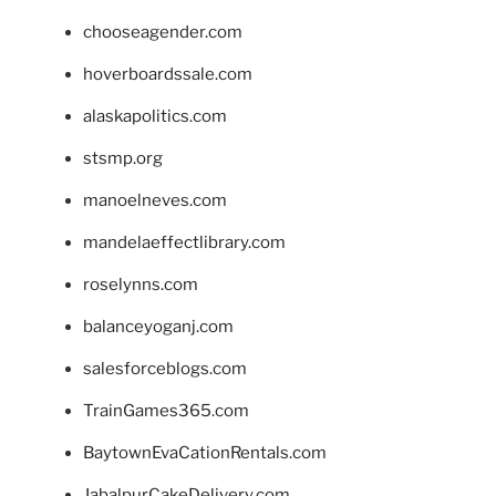
chooseagender.com
hoverboardssale.com
alaskapolitics.com
stsmp.org
manoelneves.com
mandelaeffectlibrary.com
roselynns.com
balanceyoganj.com
salesforceblogs.com
TrainGames365.com
BaytownEvaCationRentals.com
JabalpurCakeDelivery.com