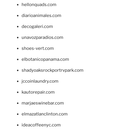
hellonquads.com
diarioanimales.com
decogaleri.com
unavozparadios.com
shoes-vert.com
elbotanicopanama.com
shadyoaksrockportrvpark.com
jccoinlaundry.com
kautorepair.com
marjaeswinebar.com
elmazatlanclinton.com
ideacoffeenyc.com