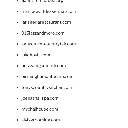
fiamc-rome2022.org
mariceworldessentials.com
lafisheriarestaurant.com
915jazzandmore.com
aguadulce-countryfair.com
jakehovis.com
bosswingsduluth.com
birminghamautocare.com
tonyscountrykitchen.com
jbellasnailspa.com
mychaihouse.com
alvisgrooming.com