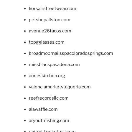
korsairstreetwear.com
petshopallston.com
avenue26tacos.com
topgglasses.com
broadmoornailsspacoloradosprings.com
missblackpasadena.com
anneskitchen.org
valenciamarketytaqueria.com
reefrecordsllc.com
alawaffle.com
aryouthfishing.com
united-basketball.com