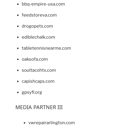
bbq-empire-usa.com
feedstoreva.com
drogopets.com
ediblechalk.com
tabletennisnearme.com
oaksofa.com
soultacohtx.com
capishcaps.com
gpsyfl.org
MEDIA PARTNER III
vwrepairarlington.com