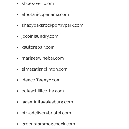
shoes-vert.com
elbotanicopanama.com
shadyoaksrockportrvpark.com
jccoinlaundry.com
kautorepair.com
marjaeswinebar.com
elmazatlanclinton.com
ideacoffeenyc.com
odieschillicothe.com
lacantinitagalesburg.com
pizzadeliverybristol.com
greenstarsmogcheck.com