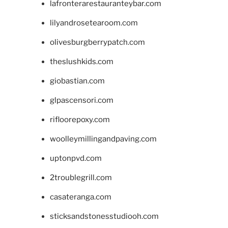
lafronterarestauranteybar.com
lilyandrosetearoom.com
olivesburgberrypatch.com
theslushkids.com
giobastian.com
glpascensori.com
rifloorepoxy.com
woolleymillingandpaving.com
uptonpvd.com
2troublegrill.com
casateranga.com
sticksandstonesstudiooh.com