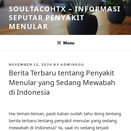
Skip
SOULTACOHTX – INFORMASI
to
SEPUTAR PENYAKIT
content
MENULAR
Menu
POSTED
NOVEMBER 12, 2024
BY
ADMINSOU
ON
Berita Terbaru tentang Penyakit
Menular yang Sedang Mewabah
di Indonesia
Hai teman-teman, pasti kalian sudah tahu dong tentang
berita terbaru tentang penyakit menular yang sedang
mewabah di Indonesia? Ya, saat ini sedang terjadi