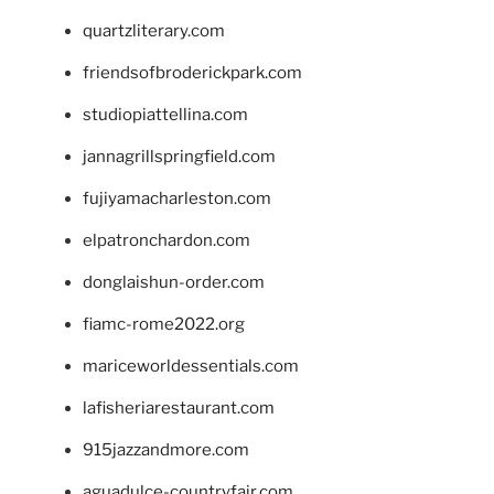
quartzliterary.com
friendsofbroderickpark.com
studiopiattellina.com
jannagrillspringfield.com
fujiyamacharleston.com
elpatronchardon.com
donglaishun-order.com
fiamc-rome2022.org
mariceworldessentials.com
lafisheriarestaurant.com
915jazzandmore.com
aguadulce-countryfair.com