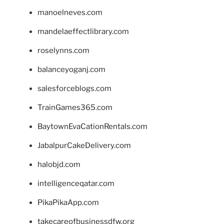
manoelneves.com
mandelaeffectlibrary.com
roselynns.com
balanceyoganj.com
salesforceblogs.com
TrainGames365.com
BaytownEvaCationRentals.com
JabalpurCakeDelivery.com
halobjd.com
intelligenceqatar.com
PikaPikaApp.com
takecareofbusinessdfw.org