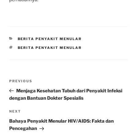
CATEGORIES
BERITA PENYAKIT MENULAR
TAGS
BERITA PENYAKIT MENULAR
Post
Previous
PREVIOUS
navigation
Post
Menjaga Kesehatan Tubuh dari Penyakit Infeksi
dengan Bantuan Dokter Spesialis
Next
NEXT
Post
Bahaya Penyakit Menular HIV/AIDS: Fakta dan
Pencegahan