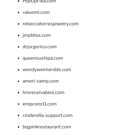
PopUpFlea.com
valueml.com
rebeccatorresjewelry.com
jmpbliss.com
drjorgerico.com
queensushipa.com
wendyweimerdds.com
ameri-camp.com
hrsreceivables.com
empconst1.com
cinderella-support.com
bigpinkrestaurant.com