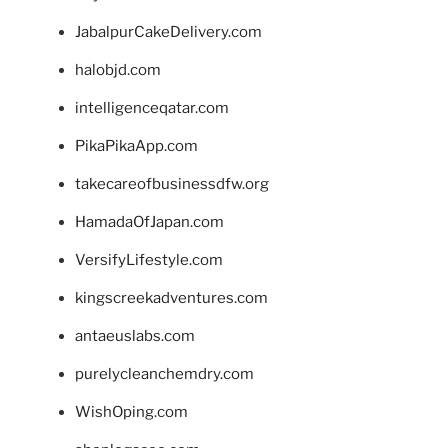
JabalpurCakeDelivery.com
halobjd.com
intelligenceqatar.com
PikaPikaApp.com
takecareofbusinessdfw.org
HamadaOfJapan.com
VersifyLifestyle.com
kingscreekadventures.com
antaeuslabs.com
purelycleanchemdry.com
WishOping.com