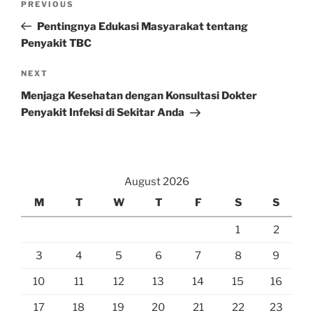
Previous
PREVIOUS
navigation
Post
Pentingnya Edukasi Masyarakat tentang
Penyakit TBC
Next
NEXT
Post
Menjaga Kesehatan dengan Konsultasi Dokter
Penyakit Infeksi di Sekitar Anda
August 2026
M
T
W
T
F
S
S
1
2
3
4
5
6
7
8
9
10
11
12
13
14
15
16
17
18
19
20
21
22
23