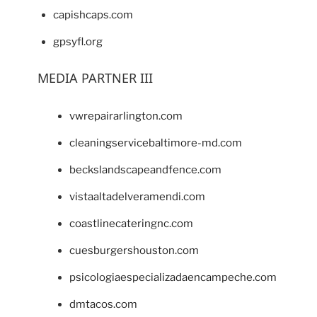
capishcaps.com
gpsyfl.org
MEDIA PARTNER III
vwrepairarlington.com
cleaningservicebaltimore-md.com
beckslandscapeandfence.com
vistaaltadelveramendi.com
coastlinecateringnc.com
cuesburgershouston.com
psicologiaespecializadaencampeche.com
dmtacos.com