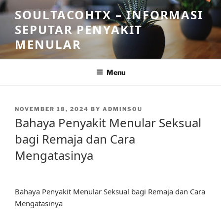
Skip
SOULTACOHTX – INFORMASI
to
SEPUTAR PENYAKIT
content
MENULAR
Menu
POSTED
NOVEMBER 18, 2024
BY
ADMINSOU
ON
Bahaya Penyakit Menular Seksual
bagi Remaja dan Cara
Mengatasinya
Bahaya Penyakit Menular Seksual bagi Remaja dan Cara
Mengatasinya