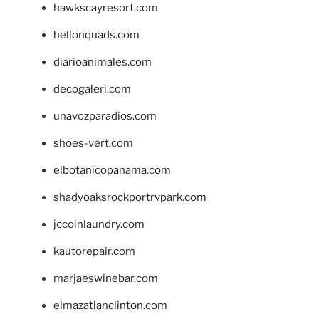
hawkscayresort.com
hellonquads.com
diarioanimales.com
decogaleri.com
unavozparadios.com
shoes-vert.com
elbotanicopanama.com
shadyoaksrockportrvpark.com
jccoinlaundry.com
kautorepair.com
marjaeswinebar.com
elmazatlanclinton.com