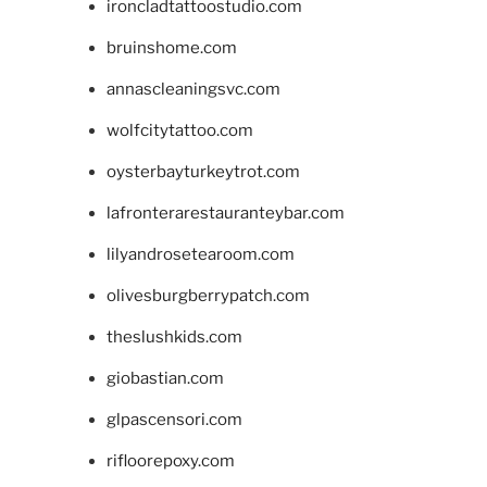
ironcladtattoostudio.com
bruinshome.com
annascleaningsvc.com
wolfcitytattoo.com
oysterbayturkeytrot.com
lafronterarestauranteybar.com
lilyandrosetearoom.com
olivesburgberrypatch.com
theslushkids.com
giobastian.com
glpascensori.com
rifloorepoxy.com