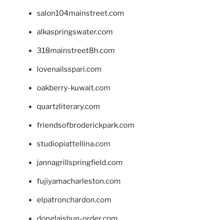
salon104mainstreet.com
alkaspringswater.com
318mainstreet8h.com
lovenailsspari.com
oakberry-kuwait.com
quartzliterary.com
friendsofbroderickpark.com
studiopiattellina.com
jannagrillspringfield.com
fujiyamacharleston.com
elpatronchardon.com
donglaishun-order.com