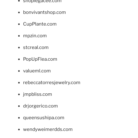
shoplegacee.com
bonvivantshop.com
CupPlante.com
mpzin.com
stcreal.com
PopUpFlea.com
valueml.com
rebeccatorresjewelry.com
jmpbliss.com
drjorgerico.com
queensushipa.com
wendyweimerdds.com